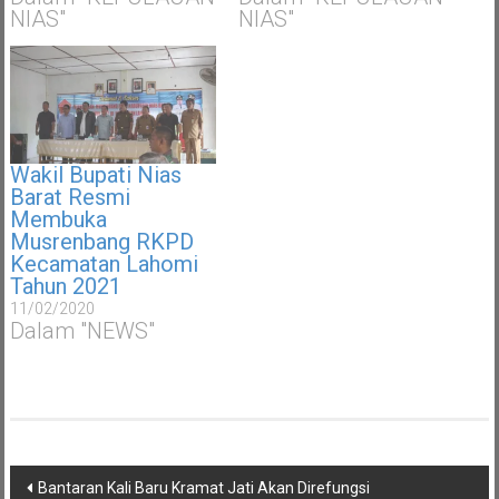
NIAS"
NIAS"
Wakil Bupati Nias
Barat Resmi
Membuka
Musrenbang RKPD
Kecamatan Lahomi
Tahun 2021
11/02/2020
Dalam "NEWS"
Navigasi
Bantaran Kali Baru Kramat Jati Akan Direfungsi