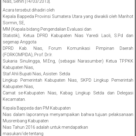
Nias, Senin [14/03/2013].
Acara tersebut dihadiri oleh
Kepala Bappeda Provinsi Sumatera Utara yang diwakili oleh Marihot
Sormin, SE,
MM (Kepala bidang Pengendalian Evaluasi dan
Statistik), Ketua DPRD Kabupaten Nias Yaredi Laoli, S.Pd dan
segenap Anggota
DPRD Kab. Nias, Forum Komunikasi Pimpinan Daerah
(FORKOMPIDA), Prof. Dr.Ir.
Sukaria Sinulingga, M.Eng, (sebagai Narasumber) Ketua TP.PKK
Kabupaten Nias,
Staf Ahli Bupati Nias, Asisten Setda
Lingkup Pemerintah Kabupaten Nias, SKPD Lingkup Pemerintah
Kabupaten Nias,
Camat se-Kabupaten Nias, Kabag Lingkup Setda dan Delegasi
Kecamatan.
Kepala Bappeda dan PM Kabupaten
Nias dalam laporannya menyampaikan bahwa tujuan pelaksanaan
Musrenbang Kabupaten
Nias Tahun 2016 adalah untuk mendapatkan
masukan/ide tentang