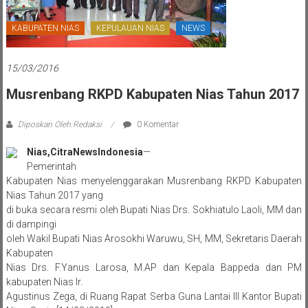
KABUPATEN NIAS
KEPULAUAN NIAS
NEWS
15/03/2016
Musrenbang RKPD Kabupaten Nias Tahun 2017
Diposkan Oleh:Redaksi
0 Komentar
Nias
,CitraNewsIndonesia
—
Pemerintah
Kabupaten Nias menyelenggarakan Musrenbang RKPD Kabupaten
Nias Tahun 2017 yang
di buka secara resmi oleh Bupati Nias Drs. Sokhiatulo Laoli, MM dan
di dampingi
oleh Wakil Bupati Nias Arosokhi Waruwu, SH, MM, Sekretaris Daerah
Kabupaten
Nias Drs. F.Yanus Larosa, M.AP dan Kepala Bappeda dan PM
kabupaten Nias Ir.
Agustinus Zega, di Ruang Rapat Serba Guna Lantai III Kantor Bupati