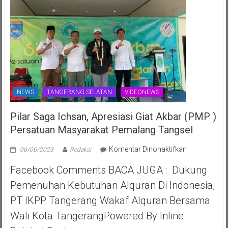
NEWS
TANGERANG SELATAN
VIDEONEWS
Pilar Saga Ichsan, Apresiasi Giat Akbar (PMP )
Persatuan Masyarakat Pemalang Tangsel
pada
Komentar Dinonaktifkan
06/06/2023
Redaksi
Pilar
Facebook Comments BACA JUGA : Dukung
Saga
Ichsan,
Pemenuhan Kebutuhan Alquran Di Indonesia,
Apresiasi
PT IKPP Tangerang Wakaf Alquran Bersama
Giat
Akbar
Wali Kota TangerangPowered By Inline
(PMP