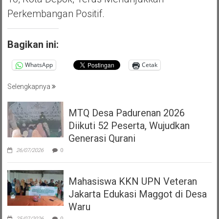
Perkembangan Positif.
Bagikan ini:
WhatsApp
Cetak
Selengkapnya
MTQ Desa Padurenan 2026
Diikuti 52 Peserta, Wujudkan
Generasi Qurani
26/07/2026
0
Mahasiswa KKN UPN Veteran
Jakarta Edukasi Maggot di Desa
Waru
25/07/2026
0