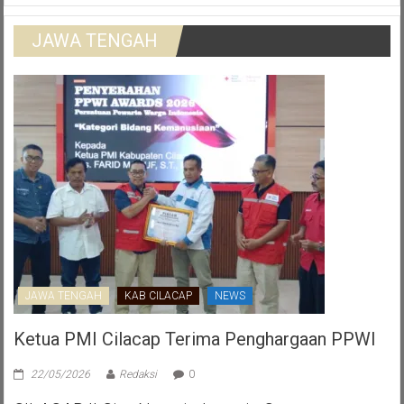
JAWA TENGAH
JAWA TENGAH
KAB CILACAP
NEWS
Ketua PMI Cilacap Terima Penghargaan PPWI
22/05/2026
Redaksi
0