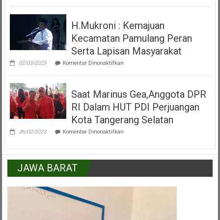
Peresmian
Alun
H.Mukroni : Kemajuan
Alun
Kecamatan
Kecamatan Pamulang Peran
Pamulang
Tangerang
Serta Lapisan Masyarakat
Selatan
pada
02/03/2023
Komentar Dinonaktifkan
H.Mukroni
:
Kemajuan
Saat Marinus Gea,Anggota DPR
Kecamatan
Pamulang
RI Dalam HUT PDI Perjuangan
Peran
Serta
Kota Tangerang Selatan
Lapisan
pada
Masyarakat
26/02/2023
Komentar Dinonaktifkan
Saat
Marinus
Gea,Anggota
DPR
JAWA BARAT
RI
Dalam
HUT
PDI
Perjuangan
Kota
Tangerang