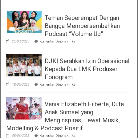
Teman Seperempat Dengan
Bangga Mempersembahkan
Podcast “Volume Up”
pada
21/07/2025
Komentar Dinonaktifkan
Teman
Seperempat
Dengan
DJKI Serahkan Izin Operasional
Bangga
Mempersembahkan
Kepada Dua LMK Produser
Podcast
“Volume
Fonogram
Up”
pada
18/06/2025
Komentar Dinonaktifkan
DJKI
Serahkan
Izin
Vania Elizabeth Filberta, Duta
Operasional
Kepada
Anak Sumsel yang
Dua
LMK
Menginspirasi Lewat Musik,
Produser
Modelling & Podcast Positif
Fonogram
pada
08/06/2025
Komentar Dinonaktifkan