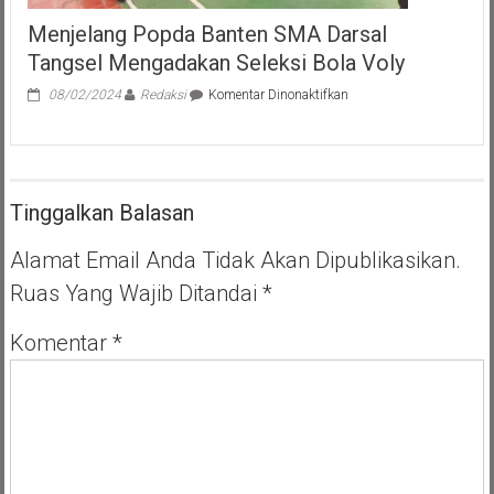
Menjelang Popda Banten SMA Darsal
Tangsel Mengadakan Seleksi Bola Voly
pada
08/02/2024
Redaksi
Komentar Dinonaktifkan
Menjelang
Popda
Banten
SMA
Darsal
Tinggalkan Balasan
Tangsel
Mengadakan
Seleksi
Alamat Email Anda Tidak Akan Dipublikasikan.
Bola
Ruas Yang Wajib Ditandai
*
Voly
Komentar
*