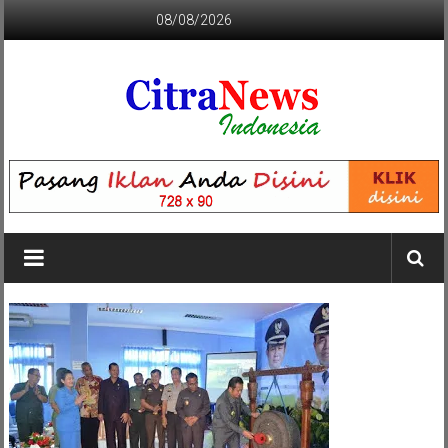
Lompat
08/08/2026
ke
konten
CITRANEWS
INDONESIA
BERANI
DAN
KRISTIS