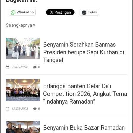
WhatsApp
Cetak
Selengkapnya
Benyamin Serahkan Banmas
Presiden berupa Sapi Kurban di
Tangsel
27/05/2026
0
Erlangga Banten Gelar Da’i
Competition 2026, Angkat Tema
“Indahnya Ramadan”
12/03/2026
0
Benyamin Buka Bazar Ramadan