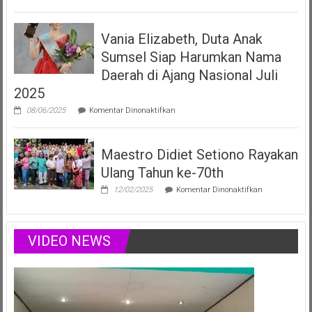
Vania
Elizabeth
Filberta,
Vania Elizabeth, Duta Anak
Duta
Anak
Sumsel Siap Harumkan Nama
Sumsel
yang
Daerah di Ajang Nasional Juli
Menginspirasi
2025
Lewat
Musik,
pada
08/06/2025
Komentar Dinonaktifkan
Modelling
Vania
&
Elizabeth,
Podcast
Duta
Positif
Maestro Didiet Setiono Rayakan
Anak
Sumsel
Ulang Tahun ke-70th
Siap
Harumkan
pada
12/02/2025
Komentar Dinonaktifkan
Nama
Maestro
Daerah
Didiet
di
Setiono
Ajang
Rayakan
VIDEO NEWS
Nasional
Ulang
Juli
Tahun
2025
ke-
70th