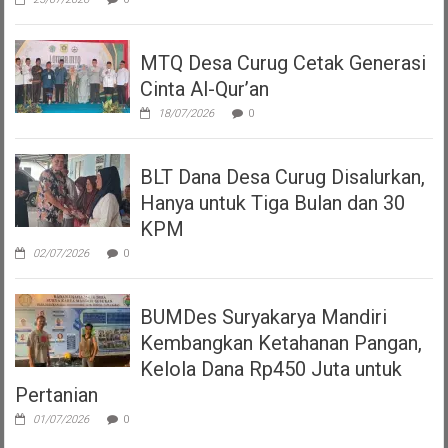
MTQ Desa Curug Cetak Generasi
Cinta Al-Qur’an
18/07/2026
0
BLT Dana Desa Curug Disalurkan,
Hanya untuk Tiga Bulan dan 30
KPM
02/07/2026
0
BUMDes Suryakarya Mandiri
Kembangkan Ketahanan Pangan,
Kelola Dana Rp450 Juta untuk
Pertanian
01/07/2026
0