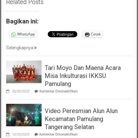
Related Posts
)
Persatuan
Masyarakat
Bagikan ini:
Pemalang
Tangsel
WhatsApp
Cetak
Selengkapnya
Tari Moyo Dan Maena Acara
Misa Inkulturasi IKKSU
Pamulang
pada
30/05/2023
Komentar Dinonaktifkan
Tari
Moyo
Dan
Video Peresmian Alun Alun
Maena
Acara
Kecamatan Pamulang
Misa
Inkulturasi
Tangerang Selatan
IKKSU
pada
Pamulang
10/03/2023
Komentar Dinonaktifkan
Video