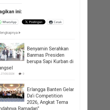
agikan ini:
WhatsApp
Cetak
lengkapnya
Benyamin Serahkan
Banmas Presiden
berupa Sapi Kurban di
angsel
27/05/2026
0
Erlangga Banten Gelar
Da’i Competition
2026, Angkat Tema
Indahnya Ramadan”