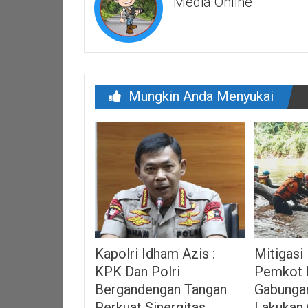
Media Online
Mungkin Anda Menyukai
Kapolri Idham Azis :
Mitigasi
KPK Dan Polri
Pemkot 
Bergandengan Tangan
Gabunga
Perkuat Sinergitas
Lakukan 