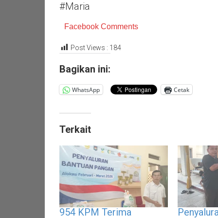
#Maria
Facebook Comments
Post Views :
184
Bagikan ini:
WhatsApp
Cetak
Terkait
954 KPM Terima
Penyalur