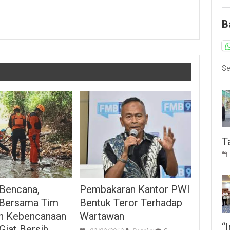
B
Se
T
Pembakaran Kantor PWI
 Bencana,
Bentuk Teror Terhadap
Bersama Tim
Wartawan
n Kebencanaan
“
Giat Bersih