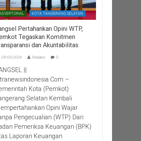
ADVERTORIAL
KOTA TANGERANG SELATAN
angsel Pertahankan Opini WTP,
emkot Tegaskan Komitmen
ransparansi dan Akuntabilitas
29/05/2026
Redaksi
0
ANGSEL ||
itranewsindonesia.com –
emerintah Kota (Pemkot)
angerang Selatan Kembali
empertahankan Opini Wajar
anpa Pengecualian (WTP) Dari
adan Pemeriksa Keuangan (BPK)
tas Laporan Keuangan