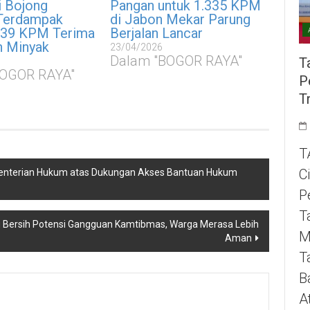
i Bojong
Pangan untuk 1.335 KPM
Terdampak
di Jabon Mekar Parung
.539 KPM Terima
Berjalan Lancar
n Minyak
23/04/2026
Dalam "BOGOR RAYA"
T
BOGOR RAYA"
P
T
T
C
menterian Hukum atas Dukungan Akses Bantuan Hukum
P
T
pu Bersih Potensi Gangguan Kamtibmas, Warga Merasa Lebih
M
Aman
T
B
A