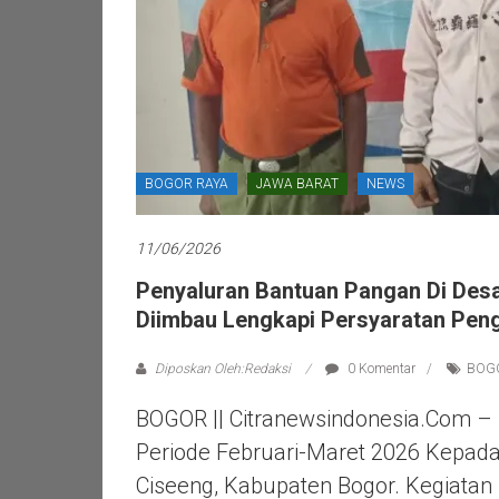
BOGOR RAYA
JAWA BARAT
NEWS
11/06/2026
Penyaluran Bantuan Pangan Di Des
Diimbau Lengkapi Persyaratan Pen
Diposkan Oleh:Redaksi
0 Komentar
BOG
BOGOR || Citranewsindonesia.com –
Periode Februari-Maret 2026 Kepad
Ciseeng, Kabupaten Bogor. Kegiatan