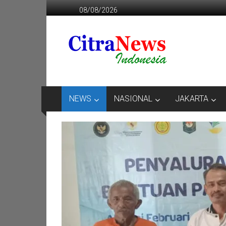
Lompat
08/08/2026
ke
konten
CITRANEWS
INDONESIA
BERANI
DAN
KRISTIS
NEWS
NASIONAL
JAKARTA