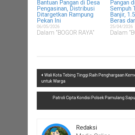
Bantuan Pangan di Desa
Pangan d
Pengasinan, Distribusi
Sempuh 
Ditargetkan Rampung
Banjir, 1
Pekan Ini
Beras da
06/05/2026
25/04/2026
Dalam "BOGOR RAYA"
Dalam "
Navigasi
Wali Kota Tebing Tinggi Raih Penghargaan Ke
pos
untuk Warga
Patroli Cipta Kondisi Polsek Pamulang Sa
Redaksi