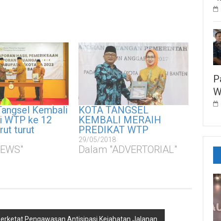
P
W
angsel Kembali
KOTA TANGSEL
ni WTP ke 12
KEMBALI MERAIH
rut turut
PREDIKAT WTP
29/05/2018
NEWS"
Dalam "ADVERTORIAL"
 Perketat Pengawasan Antisipasi Kejahatan Jalanan