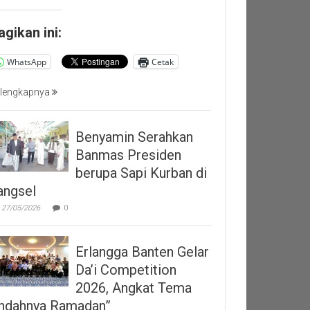
agikan ini:
WhatsApp
Cetak
lengkapnya
Benyamin Serahkan
Banmas Presiden
berupa Sapi Kurban di
angsel
27/05/2026
0
Erlangga Banten Gelar
Da’i Competition
2026, Angkat Tema
Indahnya Ramadan”