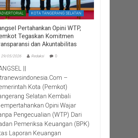
ADVERTORIAL
KOTA TANGERANG SELATAN
angsel Pertahankan Opini WTP,
emkot Tegaskan Komitmen
ransparansi dan Akuntabilitas
29/05/2026
Redaksi
0
ANGSEL ||
itranewsindonesia.com –
emerintah Kota (Pemkot)
angerang Selatan Kembali
empertahankan Opini Wajar
anpa Pengecualian (WTP) Dari
adan Pemeriksa Keuangan (BPK)
tas Laporan Keuangan