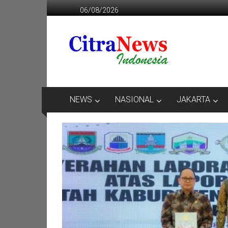
Lompat
06/08/2026
ke
konten
CITRANEWS
INDONESIA
BERANI
DAN
KRISTIS
NEWS
NASIONAL
JAKARTA