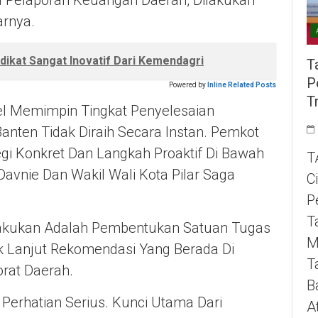
 Pelaporan Keuangan Daerah, Dilakukan
rnya.
ikat Sangat Inovatif Dari Kemendagri
T
P
Powered by
Inline Related Posts
T
el Memimpin Tingkat Penyelesaian
anten Tidak Diraih Secara Instan. Pemkot
gi Konkret Dan Langkah Proaktif Di Bawah
T
vnie Dan Wakil Wali Kota Pilar Saga
C
P
T
lakukan Adalah Pembentukan Satuan Tugas
M
 Lanjut Rekomendasi Yang Berada Di
T
rat Daerah.
B
Perhatian Serius. Kunci Utama Dari
A