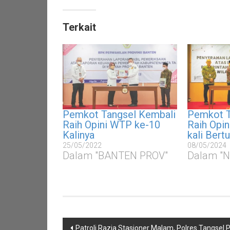
Terkait
Pemkot Tangsel Kembali
Pemkot T
Raih Opini WTP ke-10
Raih Opi
Kalinya
kali Bertu
25/05/2022
08/05/2024
Dalam "BANTEN PROV"
Dalam "
Navigasi
Patroli Razia Stasioner Malam, Polres Tangsel