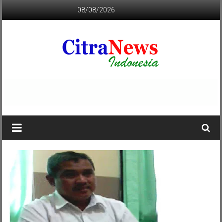
Lompat
08/08/2026
ke
konten
CITRANEWS
INDONESIA
BERANI
DAN
KRISTIS