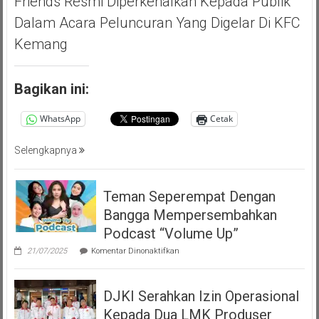
Friends Resmi Diperkenalkan Kepada Publik
Dalam Acara Peluncuran Yang Digelar Di KFC
Kemang
Bagikan ini:
WhatsApp
Cetak
Selengkapnya
Teman Seperempat Dengan
Bangga Mempersembahkan
Podcast “Volume Up”
pada
21/07/2025
Komentar Dinonaktifkan
Teman
Seperempat
Dengan
DJKI Serahkan Izin Operasional
Bangga
Mempersembahkan
Kepada Dua LMK Produser
Podcast