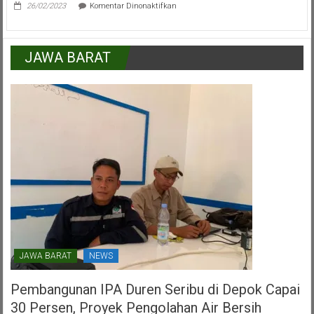
pada
Masyarakat
26/02/2023
Komentar Dinonaktifkan
Saat
Marinus
Gea,Anggota
DPR
JAWA BARAT
RI
Dalam
HUT
PDI
Perjuangan
Kota
Tangerang
Selatan
JAWA BARAT
NEWS
Pembangunan IPA Duren Seribu di Depok Capai
30 Persen, Proyek Pengolahan Air Bersih