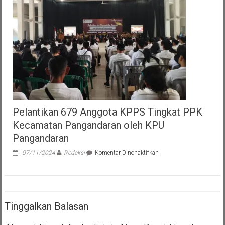
Pelantikan 679 Anggota KPPS Tingkat PPK
Kecamatan Pangandaran oleh KPU
Pangandaran
pada
07/11/2024
Redaksi
Komentar Dinonaktifkan
Pelantikan
679
Anggota
KPPS
Tingkat
Tinggalkan Balasan
PPK
Kecamatan
Pangandaran