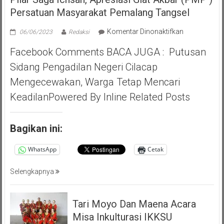
Persatuan Masyarakat Pemalang Tangsel
pada
Komentar Dinonaktifkan
06/06/2023
Redaksi
Pilar
Facebook Comments BACA JUGA : Putusan
Saga
Ichsan,
Sidang Pengadilan Negeri Cilacap
Apresiasi
Mengecewakan, Warga Tetap Mencari
Giat
Akbar
KeadilanPowered By Inline Related Posts
(PMP
)
Persatuan
Bagikan ini:
Masyarakat
Pemalang
WhatsApp
Cetak
Tangsel
Selengkapnya
Tari Moyo Dan Maena Acara
Misa Inkulturasi IKKSU