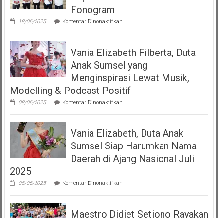
“Volume
Fonogram
Up”
pada
18/06/2025
Komentar Dinonaktifkan
DJKI
Serahkan
Izin
Vania Elizabeth Filberta, Duta
Operasional
Kepada
Anak Sumsel yang
Dua
LMK
Menginspirasi Lewat Musik,
Produser
Modelling & Podcast Positif
Fonogram
pada
08/06/2025
Komentar Dinonaktifkan
Vania
Elizabeth
Filberta,
Vania Elizabeth, Duta Anak
Duta
Anak
Sumsel Siap Harumkan Nama
Sumsel
yang
Daerah di Ajang Nasional Juli
Menginspirasi
2025
Lewat
Musik,
pada
08/06/2025
Komentar Dinonaktifkan
Modelling
Vania
&
Elizabeth,
Podcast
Duta
Positif
Maestro Didiet Setiono Rayakan
Anak