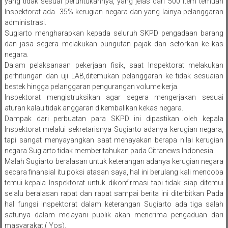
yang tidak sesuai peruntukannya, yang jelas dari 500 item temuan
Inspektorat ada 35% kerugian negara dan yang lainya pelanggaran
administrasi.
Sugiarto mengharapkan kepada seluruh SKPD pengadaan barang
dan jasa segera melakukan pungutan pajak dan setorkan ke kas
negara.
Dalam pelaksanaan pekerjaan fisik, saat Inspektorat melakukan
perhitungan dan uji LAB,ditemukan pelanggaran ke tidak sesuaian
bestek hingga pelanggaran pengurangan volume kerja.
Inspektorat mengistruksikan agar segera mengerjakan sesuai
aturan kalau tidak anggaran dikembalikan kekas negara.
Dampak dari perbuatan para SKPD ini dipastikan oleh kepala
Inspektorat melalui sekretarisnya Sugiarto adanya kerugian negara,
tapi sangat menyayangkan saat menayakan berapa nilai kerugian
negara Sugiarto tidak memberitahukan pada Citranews Indonesia.
Malah Sugiarto beralasan untuk keterangan adanya kerugian negara
secara finansial itu poksi atasan saya, hal ini berulang kali mencoba
temui kepala Inspektorat untuk dikonfirmasi tapi tidak siap ditemui
selalu beralasan rapat dan rapat sampai berita ini diterbitkan Pada
hal fungsi Inspektorat dalam keterangan Sugiarto ada tiga salah
satunya dalam melayani publik akan menerima pengaduan dari
masyarakat.( Yos).