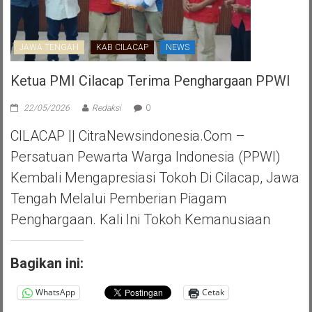
JAWA TENGAH
KAB CILACAP
NEWS
Ketua PMI Cilacap Terima Penghargaan PPWI
22/05/2026
Redaksi
0
CILACAP || CitraNewsindonesia.com –
Persatuan Pewarta Warga Indonesia (PPWI)
Kembali Mengapresiasi Tokoh Di Cilacap, Jawa
Tengah Melalui Pemberian Piagam
Penghargaan. Kali Ini Tokoh Kemanusiaan
Bagikan ini:
WhatsApp
Cetak