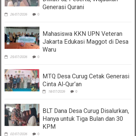
Generasi Qurani
26/07/2026
0
Mahasiswa KKN UPN Veteran
Jakarta Edukasi Maggot di Desa
Waru
25/07/2026
0
MTQ Desa Curug Cetak Generasi
Cinta Al-Qur’an
18/07/2026
0
BLT Dana Desa Curug Disalurkan,
Hanya untuk Tiga Bulan dan 30
KPM
02/07/2026
0