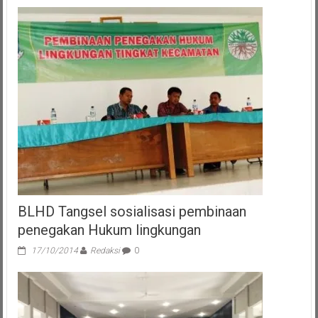
Prabowo
Disambut
Meriah
di
Pembukaan
Apel
Kasatwil
Polri
2024
BLHD Tangsel sosialisasi pembinaan
penegakan Hukum lingkungan
17/10/2014
Redaksi
0