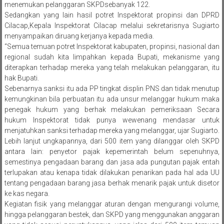
menemukan pelanggaran SKPDsebanyak 122.
Sedangkan yang lain hasil potret Inspektorat propinsi dan DPRD
Cilacap,Kepala Inspektorat Cilacap melalui sekretarisnya Sugiarto
menyampaikan diruang kerjanya kepada media.
“Semua temuan potret Inspektorat kabupaten, propinsi, nasional dan
regional sudah kita limpahkan kepada Bupati, mekanisme yang
diterapkan terhadap mereka yang telah melakukan pelanggaran, itu
hak Bupati.
Sebenarnya sanksi itu ada PP tingkat displin PNS dan tidak menutup
kemungkinan bila perbuatan itu ada unsur melanggar hukum maka
penegak hukum yang berhak melakukan pemeriksaan Secara
hukum Inspektorat tidak punya wewenang mendasar untuk
menjatuhkan sanksi terhadap mereka yang melanggar, ujar Sugiarto.
Lebih lanjut ungkapannya, dari 500 item yang dilanggar oleh SKPD
antara lain: penyetor pajak kepemerintah belum sepenuhnya,
semestinya pengadaan barang dan jasa ada pungutan pajak entah
terlupakan atau kenapa tidak dilakukan penarikan pada hal ada UU
tentang pengadaan barang jasa berhak menarik pajak untuk disetor
ke kas negara.
Kegiatan fisik yang melanggar aturan dengan mengurangi volume,
hingga pelanggaran bestek, dan SKPD yang menggunakan anggaran