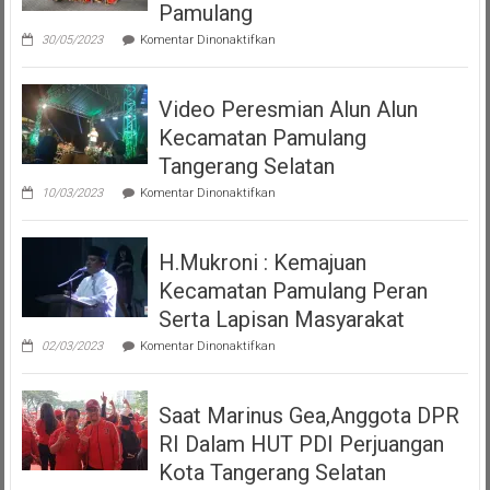
Pamulang
pada
30/05/2023
Komentar Dinonaktifkan
Tari
Moyo
Dan
Video Peresmian Alun Alun
Maena
Acara
Kecamatan Pamulang
Misa
Inkulturasi
Tangerang Selatan
IKKSU
pada
Pamulang
10/03/2023
Komentar Dinonaktifkan
Video
Peresmian
Alun
H.Mukroni : Kemajuan
Alun
Kecamatan
Kecamatan Pamulang Peran
Pamulang
Tangerang
Serta Lapisan Masyarakat
Selatan
pada
02/03/2023
Komentar Dinonaktifkan
H.Mukroni
:
Kemajuan
Saat Marinus Gea,Anggota DPR
Kecamatan
Pamulang
RI Dalam HUT PDI Perjuangan
Peran
Serta
Kota Tangerang Selatan
Lapisan