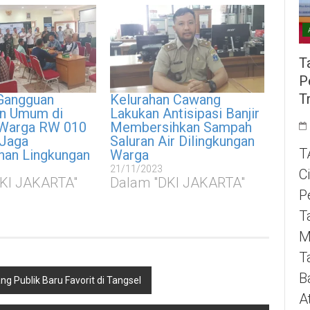
T
P
T
 Gangguan
Kelurahan Cawang
an Umum di
Lakukan Antisipasi Banjir
Warga RW 010
Membersihkan Sampah
 Jaga
Saluran Air Dilingkungan
T
an Lingkungan
Warga
21/11/2023
C
KI JAKARTA"
Dalam "DKI JAKARTA"
P
T
M
T
B
g Publik Baru Favorit di Tangsel
A