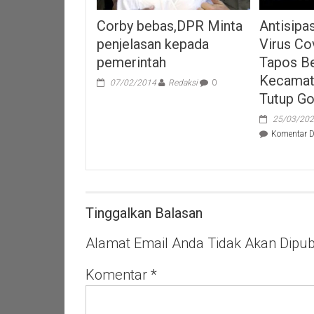
Antisipa
Corby bebas,DPR Minta
Virus Co
penjelasan kepada
Tapos B
pemerintah
Kecamat
07/02/2014
Redaksi
0
Tutup Go
25/03/20
Komentar D
Tinggalkan Balasan
Alamat Email Anda Tidak Akan Dipubl
Komentar
*