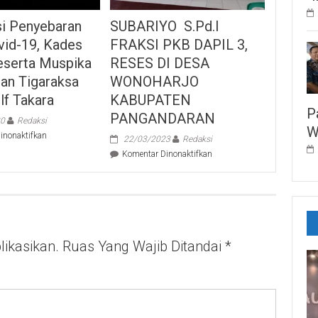
si Penyebaran
SUBARIYO S.Pd.I
vid-19, Kades
FRAKSI PKB DAPIL 3,
eserta Muspika
RESES DI DESA
an Tigaraksa
WONOHARJO
lf Takara
KABUPATEN
P
PANGANDARAN
20
Redaksi
W
pada
inonaktifkan
22/03/2023
Redaksi
Antisipasi
pada
Komentar Dinonaktifkan
Penyebaran
SUBARIYO
Virus
S.Pd.I
Covid-
FRAKSI
19,
PKB
Kades
DAPIL
Tapos
3,
Beserta
ikasikan.
Ruas Yang Wajib Ditandai
RESES
*
Muspika
DI
Kecamatan
DESA
Tigaraksa
WONOHARJO
Tutup
KABUPATEN
Golf
PANGANDARAN
Takara