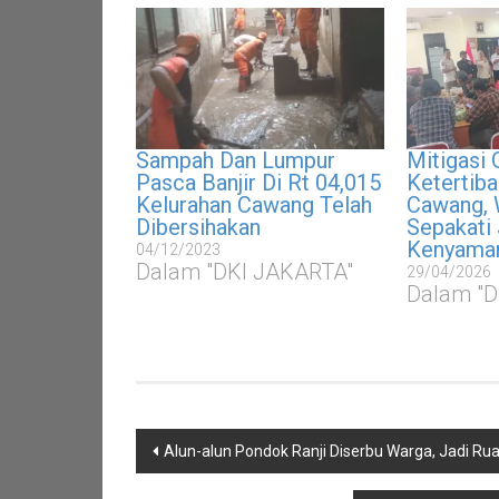
Sampah Dan Lumpur
Mitigasi
Pasca Banjir Di Rt 04,015
Ketertib
Kelurahan Cawang Telah
Cawang, 
Dibersihakan
Sepakati
Kenyaman
04/12/2023
Dalam "DKI JAKARTA"
29/04/2026
Dalam "D
Navigasi
Alun-alun Pondok Ranji Diserbu Warga, Jadi Ruan
pos