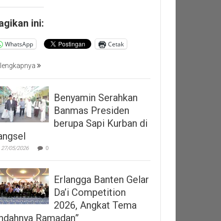
agikan ini:
WhatsApp
Cetak
lengkapnya
Benyamin Serahkan
Banmas Presiden
berupa Sapi Kurban di
angsel
27/05/2026
0
Erlangga Banten Gelar
Da’i Competition
2026, Angkat Tema
Indahnya Ramadan”