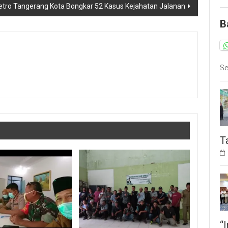
etro Tangerang Kota Bongkar 52 Kasus Kejahatan Jalanan
B
Se
T
“