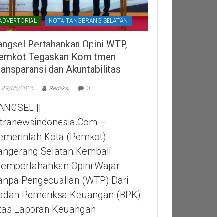
ADVERTORIAL
KOTA TANGERANG SELATAN
angsel Pertahankan Opini WTP,
emkot Tegaskan Komitmen
ransparansi dan Akuntabilitas
29/05/2026
Redaksi
0
ANGSEL ||
itranewsindonesia.com –
emerintah Kota (Pemkot)
angerang Selatan Kembali
empertahankan Opini Wajar
anpa Pengecualian (WTP) Dari
adan Pemeriksa Keuangan (BPK)
tas Laporan Keuangan