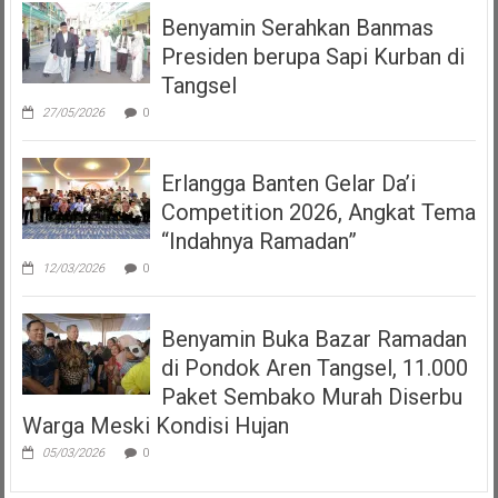
Benyamin Serahkan Banmas
Presiden berupa Sapi Kurban di
Tangsel
27/05/2026
0
Erlangga Banten Gelar Da’i
Competition 2026, Angkat Tema
“Indahnya Ramadan”
12/03/2026
0
Benyamin Buka Bazar Ramadan
di Pondok Aren Tangsel, 11.000
Paket Sembako Murah Diserbu
Warga Meski Kondisi Hujan
05/03/2026
0