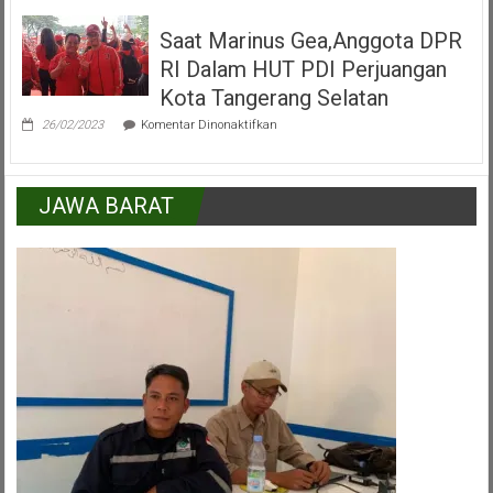
:
Kemajuan
Saat Marinus Gea,Anggota DPR
Kecamatan
Pamulang
RI Dalam HUT PDI Perjuangan
Peran
Serta
Kota Tangerang Selatan
Lapisan
pada
Masyarakat
26/02/2023
Komentar Dinonaktifkan
Saat
Marinus
Gea,Anggota
DPR
JAWA BARAT
RI
Dalam
HUT
PDI
Perjuangan
Kota
Tangerang
Selatan