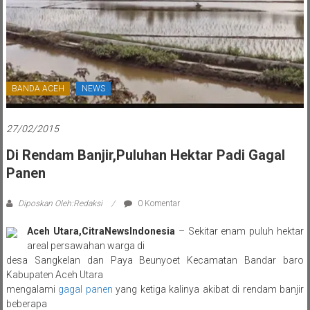
BANDA ACEH
NEWS
27/02/2015
Di Rendam Banjir,Puluhan Hektar Padi Gagal
Panen
Diposkan Oleh:Redaksi
0 Komentar
Aceh Utara,Citra
News
Indonesia
– Sekitar enam puluh hektar
areal persawahan warga di
desa Sangkelan dan Paya Beunyoet Kecamatan Bandar baro
Kabupaten Aceh Utara
mengalami
gagal panen
yang ketiga kalinya akibat di rendam banjir
beberapa