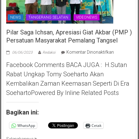
NEWS
TANGERANG SELATAN
VIDEONEWS
Pilar Saga Ichsan, Apresiasi Giat Akbar (PMP )
Persatuan Masyarakat Pemalang Tangsel
pada
Komentar Dinonaktifkan
06/06/2023
Redaksi
Pilar
Facebook Comments BACA JUGA : H.Sutan
Saga
Ichsan,
Rabat Ungkap Tomy Soeharto Akan
Apresiasi
Kembalikan Zaman Keemasan Seperti Di Era
Giat
Akbar
SoehartoPowered By Inline Related Posts
(PMP
)
Persatuan
Bagikan ini:
Masyarakat
Pemalang
WhatsApp
Cetak
Tangsel