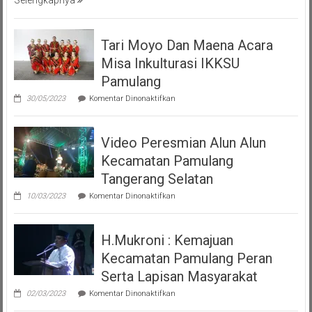
Selengkapnya
Tari Moyo Dan Maena Acara
Misa Inkulturasi IKKSU
Pamulang
pada
30/05/2023
Komentar Dinonaktifkan
Tari
Moyo
Dan
Video Peresmian Alun Alun
Maena
Acara
Kecamatan Pamulang
Misa
Inkulturasi
Tangerang Selatan
IKKSU
pada
Pamulang
10/03/2023
Komentar Dinonaktifkan
Video
Peresmian
Alun
H.Mukroni : Kemajuan
Alun
Kecamatan
Kecamatan Pamulang Peran
Pamulang
Tangerang
Serta Lapisan Masyarakat
Selatan
pada
02/03/2023
Komentar Dinonaktifkan
H.Mukroni