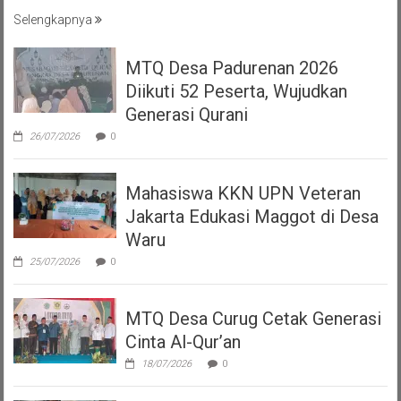
Selengkapnya
MTQ Desa Padurenan 2026
Diikuti 52 Peserta, Wujudkan
Generasi Qurani
26/07/2026
0
Mahasiswa KKN UPN Veteran
Jakarta Edukasi Maggot di Desa
Waru
25/07/2026
0
MTQ Desa Curug Cetak Generasi
Cinta Al-Qur’an
18/07/2026
0