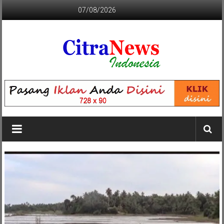
Lompat
07/08/2026
ke
konten
CITRANEWS
INDONESIA
BERANI
DAN
KRISTIS