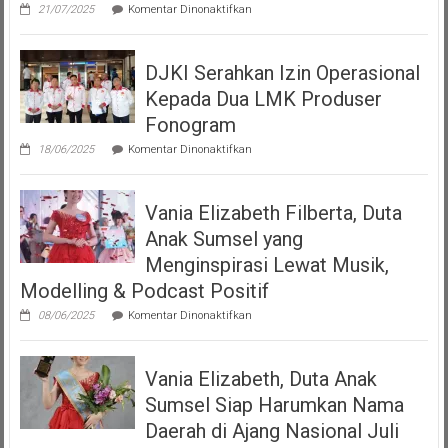
pada
21/07/2025
Komentar Dinonaktifkan
Teman
Seperempat
Dengan
DJKI Serahkan Izin Operasional
Bangga
Mempersembahkan
Kepada Dua LMK Produser
Podcast
“Volume
Fonogram
Up”
pada
18/06/2025
Komentar Dinonaktifkan
DJKI
Serahkan
Izin
Vania Elizabeth Filberta, Duta
Operasional
Kepada
Anak Sumsel yang
Dua
LMK
Menginspirasi Lewat Musik,
Produser
Modelling & Podcast Positif
Fonogram
pada
08/06/2025
Komentar Dinonaktifkan
Vania
Elizabeth
Filberta,
Vania Elizabeth, Duta Anak
Duta
Anak
Sumsel Siap Harumkan Nama
Sumsel
yang
Daerah di Ajang Nasional Juli
Menginspirasi