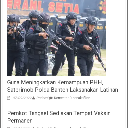
Guna Meningkatkan Kemampuan PHH,
Satbrimob Polda Banten Laksanakan Latihan
pada
07/09/2022
Redaksi
Komentar Dinonaktifkan
Guna
Meningkatkan
Pemkot Tangsel Sediakan Tempat Vaksin
Kemampuan
PHH,
Permanen
Satbrimob