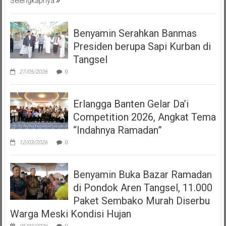
Selengkapnya
Benyamin Serahkan Banmas
Presiden berupa Sapi Kurban di
Tangsel
27/05/2026
0
Erlangga Banten Gelar Da’i
Competition 2026, Angkat Tema
“Indahnya Ramadan”
12/03/2026
0
Benyamin Buka Bazar Ramadan
di Pondok Aren Tangsel, 11.000
Paket Sembako Murah Diserbu
Warga Meski Kondisi Hujan