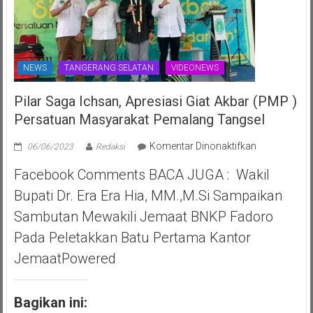
NEWS
TANGERANG SELATAN
VIDEONEWS
Pilar Saga Ichsan, Apresiasi Giat Akbar (PMP )
Persatuan Masyarakat Pemalang Tangsel
pada
Komentar Dinonaktifkan
06/06/2023
Redaksi
Pilar
Facebook Comments BACA JUGA : Wakil
Saga
Ichsan,
Bupati Dr. Era Era Hia, MM.,M.Si Sampaikan
Apresiasi
Sambutan Mewakili Jemaat BNKP Fadoro
Giat
Akbar
Pada Peletakkan Batu Pertama Kantor
(PMP
JemaatPowered
)
Persatuan
Masyarakat
Bagikan ini:
Pemalang