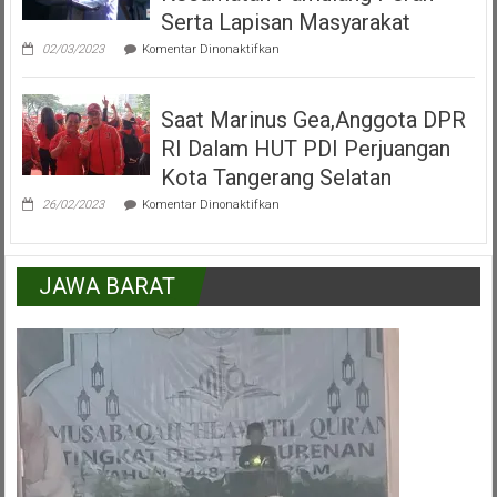
Tangerang
Serta Lapisan Masyarakat
Selatan
pada
02/03/2023
Komentar Dinonaktifkan
H.Mukroni
:
Kemajuan
Saat Marinus Gea,Anggota DPR
Kecamatan
Pamulang
RI Dalam HUT PDI Perjuangan
Peran
Serta
Kota Tangerang Selatan
Lapisan
pada
Masyarakat
26/02/2023
Komentar Dinonaktifkan
Saat
Marinus
Gea,Anggota
DPR
JAWA BARAT
RI
Dalam
HUT
PDI
Perjuangan
Kota
Tangerang
Selatan