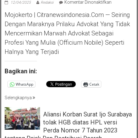
pada
Komentar Dinonaktifkan
12/04/2025
Redaksi
PERADI
Mojokerto | Citranewsindonesia.com — Seiring
DPC
MOJOKERTO
Dengan Maraknya Prilaku Advokat Yang Tidak
HALAL
Mencermikan Marwah Advokat Sebagai
BIHAL
KEBERSAMA
Profesi Yang Mulia (officium Nobile) Seperti
DAN
Halnya Yang Terjadi
RASA
SOLIDARITAS
Bagikan ini:
WhatsApp
Cetak
Selengkapnya
Aliansi Korban Surat Ijo Surabaya
tolak HGB diatas HPL versi
Perda Nomor 7 Tahun 2023