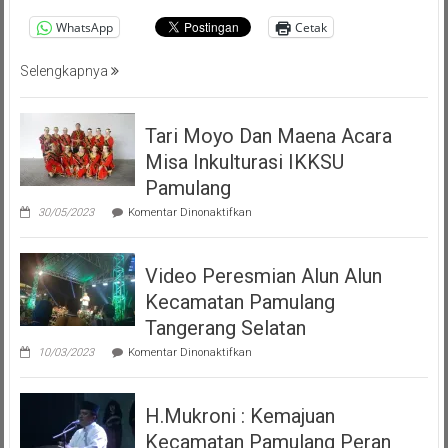
Tangsel
WhatsApp
Cetak
Selengkapnya
Tari Moyo Dan Maena Acara
Misa Inkulturasi IKKSU
Pamulang
pada
30/05/2023
Komentar Dinonaktifkan
Tari
Moyo
Dan
Video Peresmian Alun Alun
Maena
Acara
Kecamatan Pamulang
Misa
Inkulturasi
Tangerang Selatan
IKKSU
pada
Pamulang
10/03/2023
Komentar Dinonaktifkan
Video
Peresmian
Alun
H.Mukroni : Kemajuan
Alun
Kecamatan
Kecamatan Pamulang Peran
Pamulang