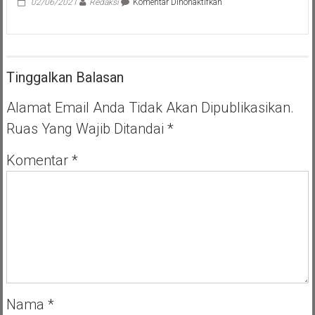
Polda
pada
02/06/2021
Redaksi
Komentar Dinonaktifkan
Banten
Pemkot
Laksanakan
Tangsel
Latihan
Sediakan
Tempat
Vaksin
Tinggalkan Balasan
Permanen
Alamat Email Anda Tidak Akan Dipublikasikan.
Ruas Yang Wajib Ditandai
*
Komentar
*
Nama
*