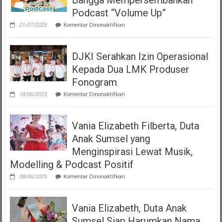
Bangga Mempersembahkan
Podcast “Volume Up”
pada
21/07/2025
Komentar Dinonaktifkan
Teman
Seperempat
Dengan
DJKI Serahkan Izin Operasional
Bangga
Mempersembahkan
Kepada Dua LMK Produser
Podcast
“Volume
Fonogram
Up”
pada
18/06/2025
Komentar Dinonaktifkan
DJKI
Serahkan
Izin
Vania Elizabeth Filberta, Duta
Operasional
Kepada
Anak Sumsel yang
Dua
LMK
Menginspirasi Lewat Musik,
Produser
Modelling & Podcast Positif
Fonogram
pada
08/06/2025
Komentar Dinonaktifkan
Vania
Elizabeth
Filberta,
Vania Elizabeth, Duta Anak
Duta
Anak
Sumsel Siap Harumkan Nama
Sumsel