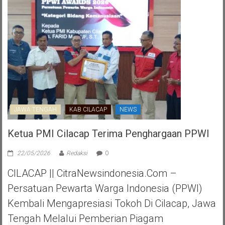
JAWA TENGAH
KAB CILACAP
NEWS
Ketua PMI Cilacap Terima Penghargaan PPWI
22/05/2026
Redaksi
0
CILACAP || CitraNewsindonesia.com –
Persatuan Pewarta Warga Indonesia (PPWI)
Kembali Mengapresiasi Tokoh Di Cilacap, Jawa
Tengah Melalui Pemberian Piagam