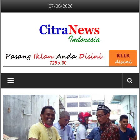
Lompat
07/08/2026
ke
konten
CITRANEWS
INDONESIA
BERANI
DAN
KRISTIS