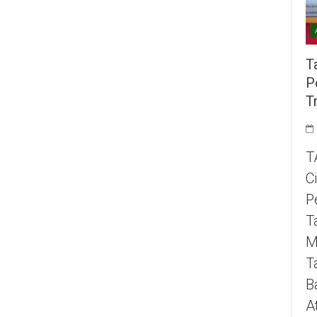
T
P
T
T
C
P
T
M
T
B
A