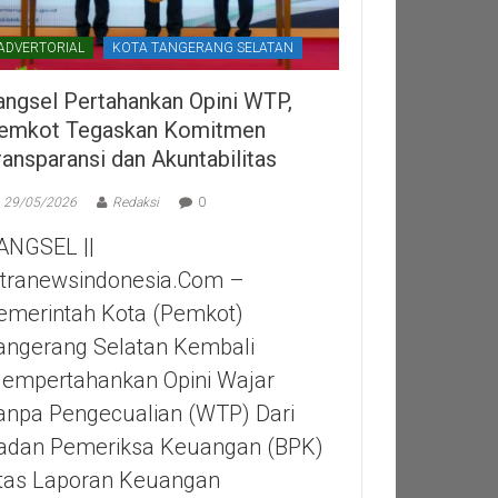
ADVERTORIAL
KOTA TANGERANG SELATAN
angsel Pertahankan Opini WTP,
emkot Tegaskan Komitmen
ransparansi dan Akuntabilitas
29/05/2026
Redaksi
0
ANGSEL ||
itranewsindonesia.com –
emerintah Kota (Pemkot)
angerang Selatan Kembali
empertahankan Opini Wajar
anpa Pengecualian (WTP) Dari
adan Pemeriksa Keuangan (BPK)
tas Laporan Keuangan