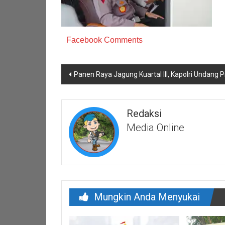
Facebook Comments
Navigasi
Panen Raya Jagung Kuartal III, Kapolri Undan
pos
Redaksi
Media Online
Mungkin Anda Menyukai