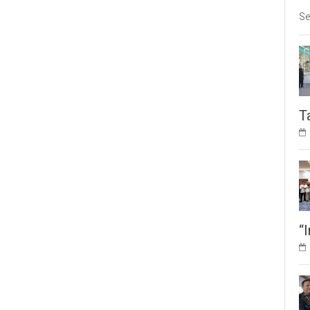
Se
T
“