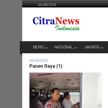
Lompat
06/08/2026
ke
konten
CITRANEWS
INDONESIA
BERANI
DAN
KRISTIS
NEWS
NASIONAL
JAKARTA
30/09/2025
Panen Raya (1)