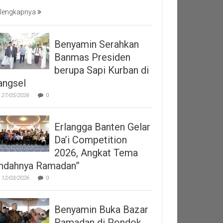
lengkapnya
Benyamin Serahkan
Banmas Presiden
berupa Sapi Kurban di
angsel
27/05/2026
0
Erlangga Banten Gelar
Da’i Competition
2026, Angkat Tema
Indahnya Ramadan”
12/03/2026
0
Benyamin Buka Bazar
Ramadan di Pondok