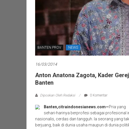
BANTEN PROV
NEWS
16/03/2014
Anton Anatona Zagota, Kader Gere
Banten
Diposkan Oleh:Redaksi
0 Komentar
Banten,citraindonesianews.com
—
Pria yang
sehari-harinya berprofesi sebagai profesional in
nasionalis, cerdas dan tangguh. Ia seorang yang ta
berjuang, baik di dunia usaha maupun di dunia politi