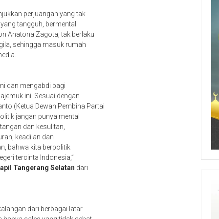
unjukkan perjuangan yang tak
ur yang tangguh, bermental
on Anatona Zagota, tak berlaku
 gila, sehingga masuk rumah
media.
ani dan mengabdi bagi
ajemuk ini. Sesuai dengan
nto (Ketua Dewan Pembina Partai
politik jangan punya mental
ntangan dan kesulitan,
uran, keadilan dan
n, bahwa kita berpolitik
geri tercinta Indonesia,”
Dapil Tangerang Selatan
dari
langan dari berbagai latar