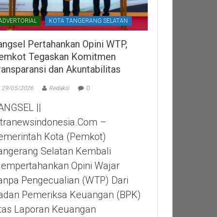
ADVERTORIAL
KOTA TANGERANG SELATAN
angsel Pertahankan Opini WTP,
emkot Tegaskan Komitmen
ransparansi dan Akuntabilitas
29/05/2026
Redaksi
0
ANGSEL ||
itranewsindonesia.com –
emerintah Kota (Pemkot)
angerang Selatan Kembali
empertahankan Opini Wajar
anpa Pengecualian (WTP) Dari
adan Pemeriksa Keuangan (BPK)
tas Laporan Keuangan