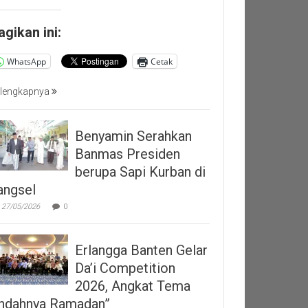
agikan ini:
WhatsApp
Cetak
lengkapnya
Benyamin Serahkan
Banmas Presiden
berupa Sapi Kurban di
angsel
27/05/2026
0
Erlangga Banten Gelar
Da’i Competition
2026, Angkat Tema
Indahnya Ramadan”