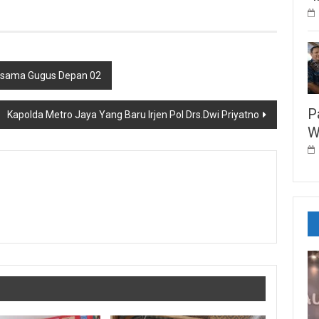
rsama Gugus Depan 02
P
Kapolda Metro Jaya Yang Baru Irjen Pol Drs.Dwi Priyatno
W