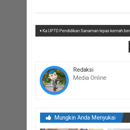
Navigasi
Ka UPTD Pendidikan Sanaman lepas kemah be
pos
Redaksi
Media Online
Mungkin Anda Menyukai