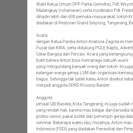
Wakil Ketua Umum DPP Partai Gerindra), Pdt. Wiryoh
Mailangkay (rohaniwan) serta moderator Pdt. Fred
dihadiri lebih dari 600 pemuka masyarakat, tokoh Kr
diadakan di Restoran Grand Serpong, Tangerang, Ba
Acara
dengan Ketua Panitia Anton Anatona Zagota ini me
Pusat dan KIRA, serta didukung PGLII, Baptis, Adven
Getar Bangsa dan Percasi. Acara yang berlangsung s
bukti bahwa Anton bisa memanage sebuah
event
yang mengundang banyak orang dan tokoh. Ini juga 
kalangan warga gereja, LSM dan organisasi kemasy
bagus. Sehingga tak salah kalau Anton disebut seba
menjadi anggota DPRD Provinsi Banten.
Anggota
jemaat GBI Basilea, Kota Tangerang, ini juga sudah 
yang rendah hati, karena mau belajar dan bersedia di
politisi senior, pakar politik dan pemimpin gereja d
seminar. Beberapa waktu lalu, misalnya, Anton mau 
Indonesia (FDDI) yang diadakan Penasihat dan P