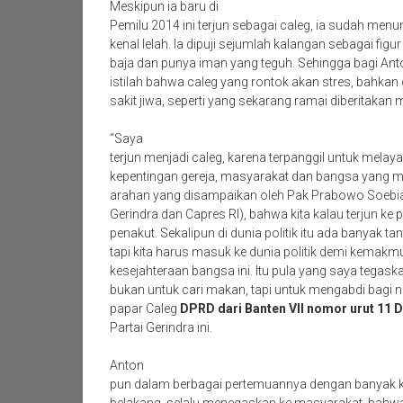
Meskipun ia baru di
Pemilu 2014 ini terjun sebagai caleg, ia sudah men
kenal lelah. Ia dipuji sejumlah kalangan sebagai fig
baja dan punya iman yang teguh. Sehingga bagi Ant
istilah bahwa caleg yang rontok akan stres, bahkan
sakit jiwa, seperti yang sekarang ramai diberitakan 
“Saya
terjun menjadi caleg, karena terpanggil untuk melay
kepentingan gereja, masyarakat dan bangsa yang m
arahan yang disampaikan oleh Pak Prabowo Soebia
Gerindra dan Capres RI), bahwa kita kalau terjun ke 
penakut. Sekalipun di dunia politik itu ada banyak ta
tapi kita harus masuk ke dunia politik demi kemakm
kesejahteraan bangsa ini. Itu pula yang saya tegaska
bukan untuk cari makan, tapi untuk mengabdi bagi ne
papar Caleg
DPRD dari Banten VII nomor urut 11 
Partai Gerindra ini.
Anton
pun dalam berbagai pertemuannya dengan banyak ka