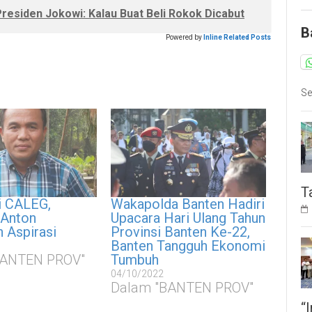
 Presiden Jokowi: Kalau Buat Beli Rokok Dicabut
B
Powered by
Inline Related Posts
Se
T
i CALEG,
Wakapolda Banten Hadiri
Anton
Upacara Hari Ulang Tahun
 Aspirasi
Provinsi Banten Ke-22,
Banten Tangguh Ekonomi
BANTEN PROV"
Tumbuh
04/10/2022
Dalam "BANTEN PROV"
“