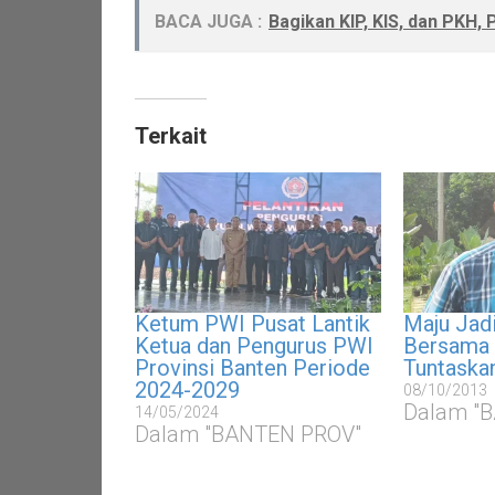
BACA JUGA :
Bagikan KIP, KIS, dan PKH,
Terkait
Ketum PWI Pusat Lantik
Maju Jad
Ketua dan Pengurus PWI
Bersama 
Provinsi Banten Periode
Tuntaskan
2024-2029
08/10/2013
Dalam "
14/05/2024
Dalam "BANTEN PROV"