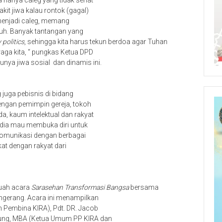
 hanya caleg yang tidak sehat
it jiwa kalau rontok (gagal)
gi menjadi caleg, memang
guh. Banyak tantangan yang
politics
, sehingga kita harus tekun berdoa agar Tuhan
aga kita, “ pungkas Ketua DPD
unya jiwa sosial dan dinamis ini.
g juga pebisnis di bidang
engan pemimpin gereja, tokoh
, kaum intelektual dan rakyat
 dia mau membuka diri untuk
komunikasi dengan berbagai
at dengan rakyat dari
buah acara
Sarasehan Transformasi Bangsa
bersama
ngerang. Acara ini menampilkan
Pembina KIRA), Pdt. DR. Jacob
ung, MBA (Ketua Umum PP KIRA dan