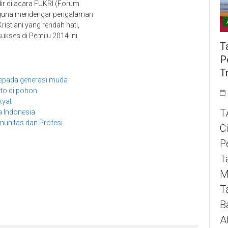
adir di acara FUKRI (Forum
ta guna mendengar pengalaman
ristiani yang rendah hati,
ukses di Pemilu 2014 ini.
T
P
T
kepada generasi muda
oto di pohon
kyat
T
a Indonesia
nitas dan Profesi
C
P
T
M
T
B
A