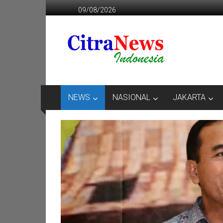
Lompat
09/08/2026
ke
konten
CITRANEWS
INDONESIA
BERANI
DAN
KRISTIS
NEWS
NASIONAL
JAKARTA