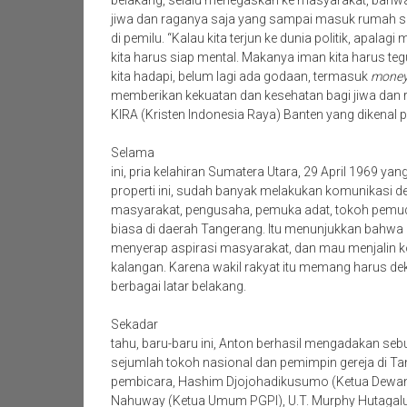
belakang, selalu menegaskan ke masyarakat, bahwa
jiwa dan raganya saja yang sampai masuk rumah sak
di pemilu. “Kalau kita terjun ke dunia politik, apala
kita harus siap mental. Makanya iman kita harus te
kita hadapi, belum lagi ada godaan, termasuk
money 
memberikan kekuatan dan kesehatan bagi jiwa dan r
KIRA (Kristen Indonesia Raya) Banten yang dikenal p
Selama
ini, pria kelahiran Sumatera Utara, 29 April 1969 yan
properti ini, sudah banyak melakukan komunikasi d
masyarakat, pengusaha, pemuka adat, tokoh pemuda
biasa di daerah Tangerang. Itu menunjukkan bahwa
menyerap aspirasi masyarakat, dan mau menjalin 
kalangan. Karena wakil rakyat itu memang harus dek
berbagai latar belakang.
Sekadar
tahu, baru-baru ini, Anton berhasil mengadakan se
sejumlah tokoh nasional dan pemimpin gereja di Ta
pembicara, Hashim Djojohadikusumo (Ketua Dewan 
Nahuway (Ketua Umum PGPI), U.T. Murphy Hutagal