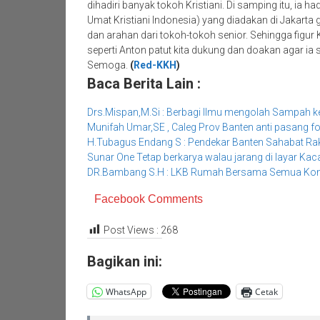
dihadiri banyak tokoh Kristiani. Di samping itu, ia h
Umat Kristiani Indonesia) yang diadakan di Jakar
dan arahan dari tokoh-tokoh senior. Sehingga figur K
seperti Anton patut kita dukung dan doakan agar ia s
Semoga.
(
Red-KKH
)
Baca Berita Lain :
Drs.Mispan,M.Si : Berbagi Ilmu mengolah Sampah 
Munifah Umar,SE , Caleg Prov Banten anti pasang f
H.Tubagus Endang S : Pendekar Banten Sahabat Ra
Sunar One Tetap berkarya walau jarang di layar Kac
DR.Bambang S.H : LKB Rumah Bersama Semua Komu
Facebook Comments
Post Views :
268
Bagikan ini:
WhatsApp
Cetak