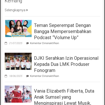
Kemang
Selengkapnya
Teman Seperempat Dengan
Bangga Mempersembahkan
Podcast “Volume Up”
pada
21/07/2025
Komentar Dinonaktifkan
Teman
Seperempat
Dengan
DJKI Serahkan Izin Operasional
Bangga
Mempersembahkan
Kepada Dua LMK Produser
Podcast
“Volume
Fonogram
Up”
pada
18/06/2025
Komentar Dinonaktifkan
DJKI
Serahkan
Izin
Vania Elizabeth Filberta, Duta
Operasional
Kepada
Anak Sumsel yang
Dua
LMK
Menginspirasi Lewat Musik,
Produser