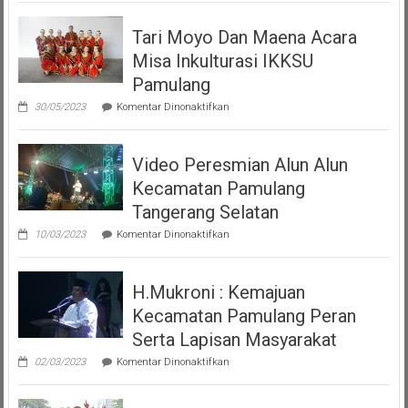
Akbar
Tari Moyo Dan Maena Acara
(PMP
)
Misa Inkulturasi IKKSU
Persatuan
Pamulang
Masyarakat
pada
30/05/2023
Komentar Dinonaktifkan
Pemalang
Tari
Moyo
Tangsel
Dan
Video Peresmian Alun Alun
Maena
Acara
Kecamatan Pamulang
Misa
Inkulturasi
Tangerang Selatan
IKKSU
pada
Pamulang
10/03/2023
Komentar Dinonaktifkan
Video
Peresmian
Alun
H.Mukroni : Kemajuan
Alun
Kecamatan
Kecamatan Pamulang Peran
Pamulang
Tangerang
Serta Lapisan Masyarakat
Selatan
pada
02/03/2023
Komentar Dinonaktifkan
H.Mukroni
:
Kemajuan