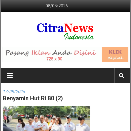
Lompat
08/08/2026
ke
konten
CITRANEWS
INDONESIA
BERANI
DAN
KRISTIS
17/08/2025
Benyamin Hut Ri 80 (2)