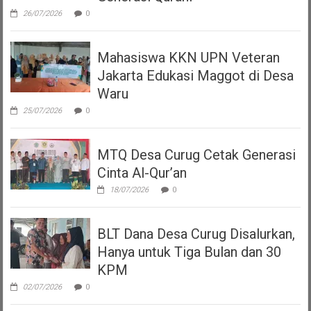
26/07/2026
0
Mahasiswa KKN UPN Veteran
Jakarta Edukasi Maggot di Desa
Waru
25/07/2026
0
MTQ Desa Curug Cetak Generasi
Cinta Al-Qur’an
18/07/2026
0
BLT Dana Desa Curug Disalurkan,
Hanya untuk Tiga Bulan dan 30
KPM
02/07/2026
0