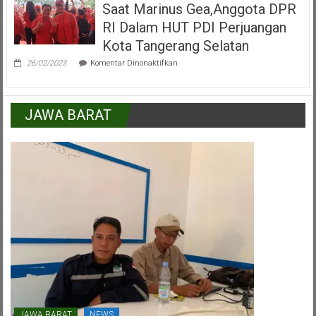
Saat Marinus Gea,Anggota DPR
Kecamatan
Pamulang
RI Dalam HUT PDI Perjuangan
Peran
Serta
Kota Tangerang Selatan
Lapisan
pada
Masyarakat
26/02/2023
Komentar Dinonaktifkan
Saat
Marinus
Gea,Anggota
DPR
JAWA BARAT
RI
Dalam
HUT
PDI
Perjuangan
Kota
Tangerang
Selatan
JAWA BARAT
NEWS