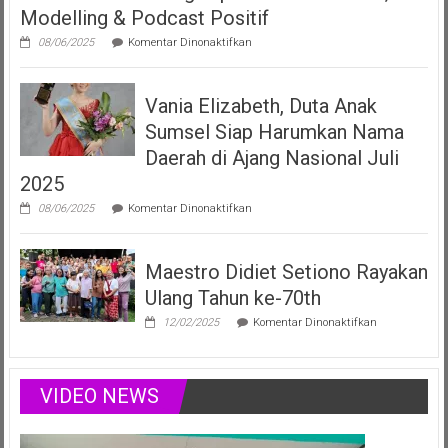
Modelling & Podcast Positif
Fonogram
pada
08/06/2025
Komentar Dinonaktifkan
Vania
Elizabeth
Filberta,
Vania Elizabeth, Duta Anak
Duta
Anak
Sumsel Siap Harumkan Nama
Sumsel
yang
Daerah di Ajang Nasional Juli
Menginspirasi
2025
Lewat
Musik,
pada
08/06/2025
Komentar Dinonaktifkan
Modelling
Vania
&
Elizabeth,
Podcast
Duta
Positif
Maestro Didiet Setiono Rayakan
Anak
Sumsel
Ulang Tahun ke-70th
Siap
Harumkan
pada
12/02/2025
Komentar Dinonaktifkan
Nama
Maestro
Daerah
Didiet
di
Setiono
Ajang
Rayakan
VIDEO NEWS
Nasional
Ulang
Juli
Tahun
2025
ke-
70th