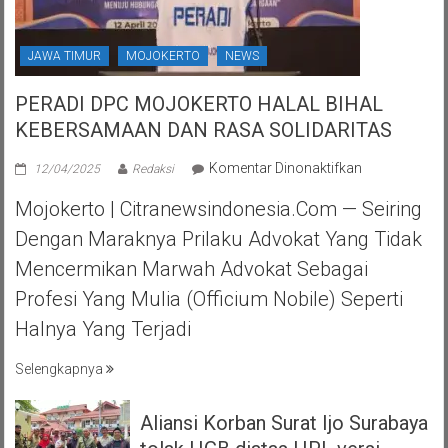
JAWA TIMUR
MOJOKERTO
NEWS
PERADI DPC MOJOKERTO HALAL BIHAL
KEBERSAMAAN DAN RASA SOLIDARITAS
pada
Komentar Dinonaktifkan
12/04/2025
Redaksi
PERADI
Mojokerto | Citranewsindonesia.com — Seiring
DPC
MOJOKERTO
Dengan Maraknya Prilaku Advokat Yang Tidak
HALAL
Mencermikan Marwah Advokat Sebagai
BIHAL
KEBERSAMA
Profesi Yang Mulia (officium Nobile) Seperti
DAN
Halnya Yang Terjadi
RASA
SOLIDARITAS
Selengkapnya
Aliansi Korban Surat Ijo Surabaya