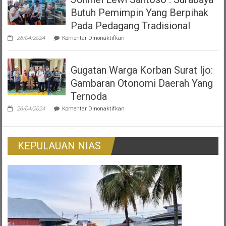
Pelita
Butuh Pemimpin Yang Berpihak
Air
Bersama
Pada Pedagang Tradisional
Pertamina
pada
Tanam
26/04/2024
Komentar Dinonaktifkan
Johniel
10
Lewi
Ribu
Santoso
Pohon
Gugatan Warga Korban Surat Ijo:
:
di
Surabaya
Jawa
Gambaran Otonomi Daerah Yang
Butuh
Timur
Pemimpin
Ternoda
Yang
pada
Berpihak
26/04/2024
Komentar Dinonaktifkan
Gugatan
Pada
Warga
Pedagang
Korban
Tradisional
Surat
KEPULAUAN NIAS
Ijo:
Gambaran
Otonomi
Daerah
Yang
Ternoda