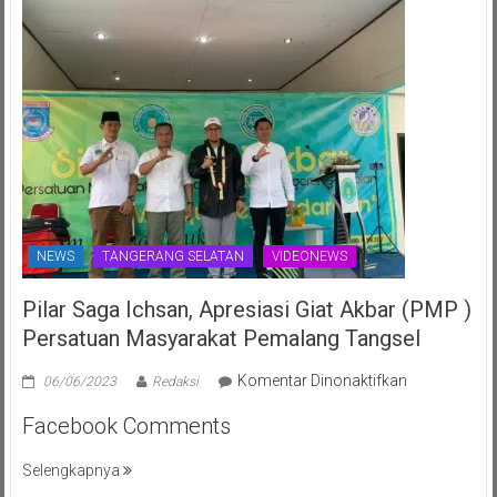
NEWS
TANGERANG SELATAN
VIDEONEWS
Pilar Saga Ichsan, Apresiasi Giat Akbar (PMP )
Persatuan Masyarakat Pemalang Tangsel
pada
Komentar Dinonaktifkan
06/06/2023
Redaksi
Pilar
Facebook Comments
Saga
Ichsan,
Selengkapnya
Apresiasi
Giat