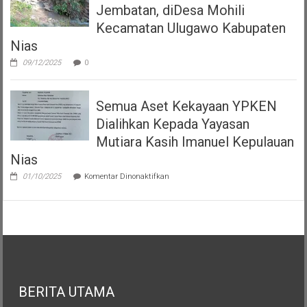
Jembatan, diDesa Mohili
Kecamatan Ulugawo Kabupaten
Nias
09/12/2025
0
Semua Aset Kekayaan YPKEN
Dialihkan Kepada Yayasan
Mutiara Kasih Imanuel Kepulauan
Nias
pada
01/10/2025
Komentar Dinonaktifkan
Semua
Aset
Kekayaan
YPKEN
Dialihkan
Kepada
Yayasan
Mutiara
Kasih
Imanuel
BERITA UTAMA
Kepulauan
Nias