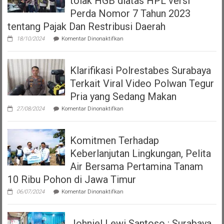
tolak HGB diatas HPL versi
Perda Nomor 7 Tahun 2023
tentang Pajak Dan Restribusi Daerah
pada
18/10/2024
Komentar Dinonaktifkan
Aliansi
Korban
Surat
Klarifikasi Polrestabes Surabaya
Ijo
Surabaya
Terkait Viral Video Polwan Tegur
tolak
HGB
Pria yang Sedang Makan
diatas
pada
HPL
27/08/2024
Komentar Dinonaktifkan
Klarifikasi
versi
Polrestabes
Perda
Surabaya
Nomor
Komitmen Terhadap
Terkait
7
Viral
Tahun
Keberlanjutan Lingkungan, Pelita
Video
2023
Polwan
Air Bersama Pertamina Tanam
tentang
Tegur
Pajak
10 Ribu Pohon di Jawa Timur
Pria
Dan
yang
Restribusi
pada
06/07/2024
Komentar Dinonaktifkan
Sedang
Daerah
Komitmen
Makan
Terhadap
Keberlanjutan
Johniel Lewi Santoso : Surabaya
Lingkungan,