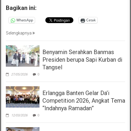
Bagikan ini:
WhatsApp
Cetak
Selengkapnya
Benyamin Serahkan Banmas
Presiden berupa Sapi Kurban di
Tangsel
27/05/2026
0
Erlangga Banten Gelar Da’i
Competition 2026, Angkat Tema
“Indahnya Ramadan”
12/03/2026
0