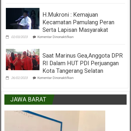
Peresmian
Alun
H.Mukroni : Kemajuan
Alun
Kecamatan
Kecamatan Pamulang Peran
Pamulang
Tangerang
Serta Lapisan Masyarakat
Selatan
pada
02/03/2023
Komentar Dinonaktifkan
H.Mukroni
:
Kemajuan
Saat Marinus Gea,Anggota DPR
Kecamatan
Pamulang
RI Dalam HUT PDI Perjuangan
Peran
Serta
Kota Tangerang Selatan
Lapisan
pada
Masyarakat
26/02/2023
Komentar Dinonaktifkan
Saat
Marinus
Gea,Anggota
DPR
JAWA BARAT
RI
Dalam
HUT
PDI
Perjuangan
Kota
Tangerang