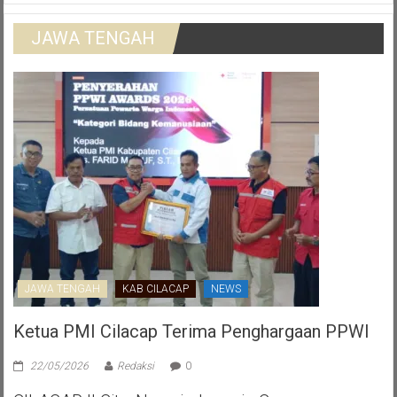
JAWA TENGAH
JAWA TENGAH
KAB CILACAP
NEWS
Ketua PMI Cilacap Terima Penghargaan PPWI
22/05/2026
Redaksi
0