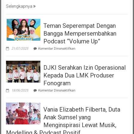
Selengkapnya
Teman Seperempat Dengan
Bangga Mempersembahkan
Podcast “Volume Up”
pada
21/07/2025
Komentar Dinonaktifkan
Teman
Seperempat
Dengan
DJKI Serahkan Izin Operasional
Bangga
Mempersembahkan
Kepada Dua LMK Produser
Podcast
“Volume
Fonogram
Up”
pada
18/06/2025
Komentar Dinonaktifkan
DJKI
Serahkan
Izin
Vania Elizabeth Filberta, Duta
Operasional
Kepada
Anak Sumsel yang
Dua
LMK
Menginspirasi Lewat Musik,
Produser
Modelling & Podcast Positif
Fonogram