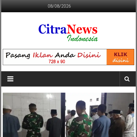
Lompat
08/08/2026
ke
konten
CITRANEWS
INDONESIA
BERANI
DAN
KRISTIS