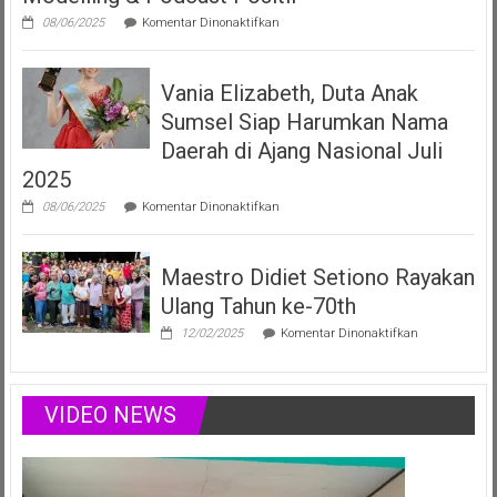
pada
08/06/2025
Komentar Dinonaktifkan
Vania
Elizabeth
Filberta,
Vania Elizabeth, Duta Anak
Duta
Anak
Sumsel Siap Harumkan Nama
Sumsel
yang
Daerah di Ajang Nasional Juli
Menginspirasi
2025
Lewat
Musik,
pada
08/06/2025
Komentar Dinonaktifkan
Modelling
Vania
&
Elizabeth,
Podcast
Duta
Positif
Maestro Didiet Setiono Rayakan
Anak
Sumsel
Ulang Tahun ke-70th
Siap
Harumkan
pada
12/02/2025
Komentar Dinonaktifkan
Nama
Maestro
Daerah
Didiet
di
Setiono
Ajang
Rayakan
VIDEO NEWS
Nasional
Ulang
Juli
Tahun
2025
ke-
70th