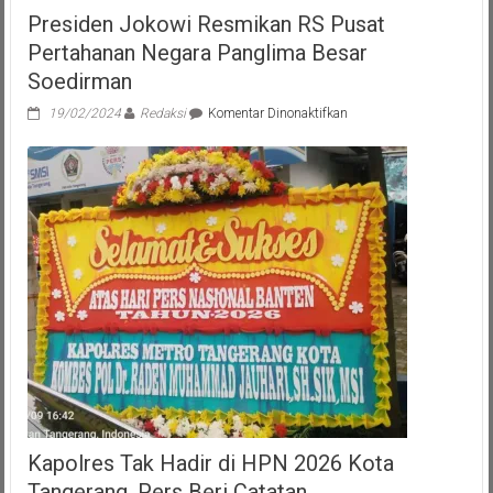
Presiden Jokowi Resmikan RS Pusat
Pertahanan Negara Panglima Besar
Soedirman
pada
19/02/2024
Redaksi
Komentar Dinonaktifkan
Presiden
Jokowi
Resmikan
RS
Pusat
Pertahanan
Negara
Panglima
Besar
Soedirman
Kapolres Tak Hadir di HPN 2026 Kota
Tangerang, Pers Beri Catatan