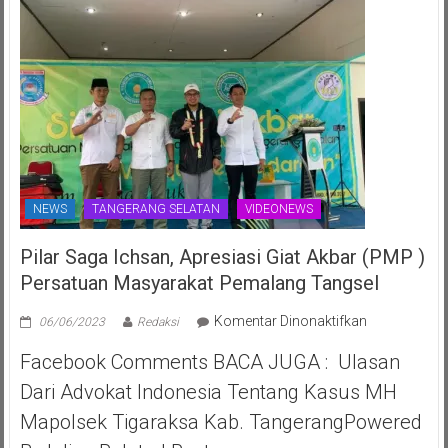
NEWS
TANGERANG SELATAN
VIDEONEWS
Pilar Saga Ichsan, Apresiasi Giat Akbar (PMP )
Persatuan Masyarakat Pemalang Tangsel
pada
Komentar Dinonaktifkan
06/06/2023
Redaksi
Pilar
Facebook Comments BACA JUGA : Ulasan
Saga
Ichsan,
Dari Advokat Indonesia Tentang Kasus MH
Apresiasi
Mapolsek Tigaraksa Kab. TangerangPowered
Giat
Akbar