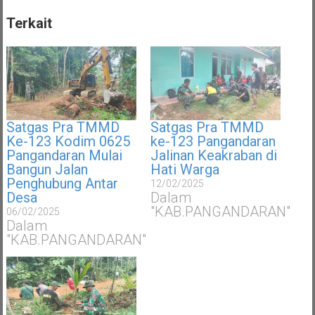
Terkait
Satgas Pra TMMD
Satgas Pra TMMD
Ke-123 Kodim 0625
ke-123 Pangandaran
Pangandaran Mulai
Jalinan Keakraban di
Bangun Jalan
Hati Warga
Penghubung Antar
12/02/2025
Desa
Dalam
"KAB.PANGANDARAN"
06/02/2025
Dalam
"KAB.PANGANDARAN"