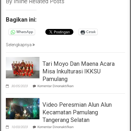
By Inline Related Posts
(PMP
)
Persatuan
Bagikan ini:
Masyarakat
Pemalang
WhatsApp
Cetak
Tangsel
Selengkapnya
Tari Moyo Dan Maena Acara
Misa Inkulturasi IKKSU
Pamulang
pada
30/05/2023
Komentar Dinonaktifkan
Tari
Moyo
Dan
Video Peresmian Alun Alun
Maena
Acara
Kecamatan Pamulang
Misa
Inkulturasi
Tangerang Selatan
IKKSU
pada
Pamulang
10/03/2023
Komentar Dinonaktifkan
Video