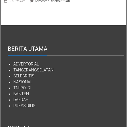
01/10/2025
Komentar Dinonaktifkan
Semua
Aset
Kekayaan
YPKEN
Dialihkan
Kepada
Yayasan
Mutiara
Kasih
Imanuel
BERITA UTAMA
Kepulauan
Nias
ADVERTORIAL
TANGERANGSELATAN
SELEBRITIS
NASIONAL
TNI POLRI
BANTEN
DAERAH
PRESS RILIS