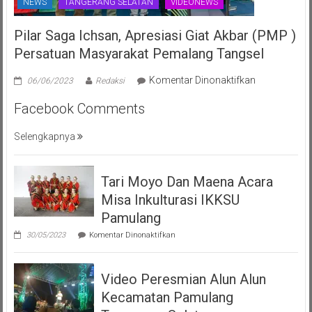
NEWS
TANGERANG SELATAN
VIDEONEWS
Pilar Saga Ichsan, Apresiasi Giat Akbar (PMP )
Persatuan Masyarakat Pemalang Tangsel
pada
Komentar Dinonaktifkan
06/06/2023
Redaksi
Pilar
Facebook Comments
Saga
Ichsan,
Selengkapnya
Apresiasi
Giat
Akbar
Tari Moyo Dan Maena Acara
(PMP
)
Misa Inkulturasi IKKSU
Persatuan
Pamulang
Masyarakat
pada
30/05/2023
Komentar Dinonaktifkan
Pemalang
Tari
Moyo
Tangsel
Dan
Video Peresmian Alun Alun
Maena
Acara
Kecamatan Pamulang
Misa
Inkulturasi