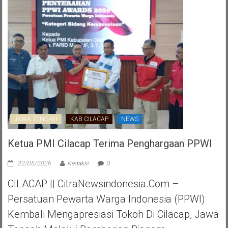
JAWA TENGAH
KAB CILACAP
NEWS
Ketua PMI Cilacap Terima Penghargaan PPWI
22/05/2026
Redaksi
0
CILACAP || CitraNewsindonesia.com –
Persatuan Pewarta Warga Indonesia (PPWI)
Kembali Mengapresiasi Tokoh Di Cilacap, Jawa