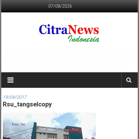
Lompat
07/08/2026
ke
konten
CITRANEWS
INDONESIA
BERANI
DAN
KRISTIS
19/04/2017
Rsu_tangselcopy