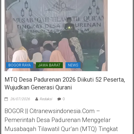
Perjuangan
Kota
Tangerang
Selatan
BOGOR RAYA
JAWA BARAT
NEWS
MTQ Desa Padurenan 2026 Diikuti 52 Peserta,
Wujudkan Generasi Qurani
26/07/2026
Redaksi
0
BOGOR || Citranewsindonesia.com –
Pemerintah Desa Padurenan Menggelar
Musabaqah Tilawatil Qur’an (MTQ) Tingkat