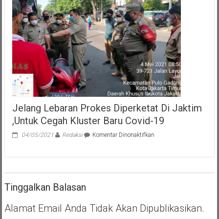
Jelang Lebaran Prokes Diperketat Di Jaktim
,Untuk Cegah Kluster Baru Covid-19
pada
04/05/2021
Redaksi
Komentar Dinonaktifkan
Jelang
Lebaran
Prokes
Diperketat
Di
Tinggalkan Balasan
Jaktim
,Untuk
Cegah
Alamat Email Anda Tidak Akan Dipublikasikan.
Kluster