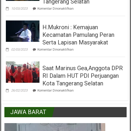
Tangerang Selatan
IKKSU
pada
Pamulang
10/03/2023
Komentar Dinonaktifkan
Video
Peresmian
Alun
H.Mukroni : Kemajuan
Alun
Kecamatan
Kecamatan Pamulang Peran
Pamulang
Tangerang
Serta Lapisan Masyarakat
Selatan
pada
02/03/2023
Komentar Dinonaktifkan
H.Mukroni
:
Kemajuan
Saat Marinus Gea,Anggota DPR
Kecamatan
Pamulang
RI Dalam HUT PDI Perjuangan
Peran
Serta
Kota Tangerang Selatan
Lapisan
pada
Masyarakat
26/02/2023
Komentar Dinonaktifkan
Saat
Marinus
Gea,Anggota
DPR
JAWA BARAT
RI
Dalam
HUT
PDI