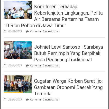
Surabaya
Nomor
Komitmen Terhadap
Terkait
7
Viral
Tahun
Keberlanjutan Lingkungan, Pelita
Video
2023
Polwan
Air Bersama Pertamina Tanam
tentang
Tegur
Pajak
10 Ribu Pohon di Jawa Timur
Pria
Dan
yang
Restribusi
pada
06/07/2024
Komentar Dinonaktifkan
Sedang
Daerah
Komitmen
Makan
Terhadap
Keberlanjutan
Johniel Lewi Santoso : Surabaya
Lingkungan,
Pelita
Butuh Pemimpin Yang Berpihak
Air
Bersama
Pada Pedagang Tradisional
Pertamina
pada
Tanam
26/04/2024
Komentar Dinonaktifkan
Johniel
10
Lewi
Ribu
Santoso
Pohon
Gugatan Warga Korban Surat Ijo:
:
di
Surabaya
Jawa
Gambaran Otonomi Daerah Yang
Butuh
Timur
Pemimpin
Ternoda
Yang
pada
Berpihak
26/04/2024
Komentar Dinonaktifkan
Gugatan
Pada
Warga
Pedagang