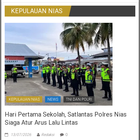
Korban
Tradisional
Surat
KEPULAUAN NIAS
Ijo:
Gambaran
Otonomi
Daerah
Yang
Ternoda
KEPULAUAN NIAS
NEWS
TNI DAN POLRI
Hari Pertama Sekolah, Satlantas Polres Nias
Siaga Atur Arus Lalu Lintas
13/07/2026
Redaksi
0