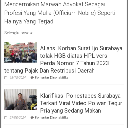
Mencermikan Marwah Advokat Sebagai
BIHAL
KEBERSAMA
Profesi Yang Mulia (officium Nobile) Seperti
DAN
Halnya Yang Terjadi
RASA
SOLIDARITAS
Selengkapnya
Aliansi Korban Surat Ijo Surabaya
tolak HGB diatas HPL versi
Perda Nomor 7 Tahun 2023
tentang Pajak Dan Restribusi Daerah
pada
18/10/2024
Komentar Dinonaktifkan
Aliansi
Korban
Surat
Klarifikasi Polrestabes Surabaya
Ijo
Surabaya
Terkait Viral Video Polwan Tegur
tolak
HGB
Pria yang Sedang Makan
diatas
pada
HPL
27/08/2024
Komentar Dinonaktifkan
Klarifikasi
versi
Polrestabes
Perda