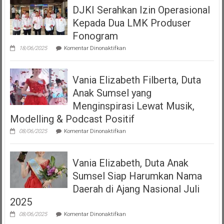
DJKI Serahkan Izin Operasional
Bangga
Mempersembahkan
Kepada Dua LMK Produser
Podcast
“Volume
Fonogram
Up”
pada
18/06/2025
Komentar Dinonaktifkan
DJKI
Serahkan
Izin
Vania Elizabeth Filberta, Duta
Operasional
Kepada
Anak Sumsel yang
Dua
LMK
Menginspirasi Lewat Musik,
Produser
Modelling & Podcast Positif
Fonogram
pada
08/06/2025
Komentar Dinonaktifkan
Vania
Elizabeth
Filberta,
Vania Elizabeth, Duta Anak
Duta
Anak
Sumsel Siap Harumkan Nama
Sumsel
yang
Daerah di Ajang Nasional Juli
Menginspirasi
2025
Lewat
Musik,
pada
08/06/2025
Komentar Dinonaktifkan
Modelling
Vania