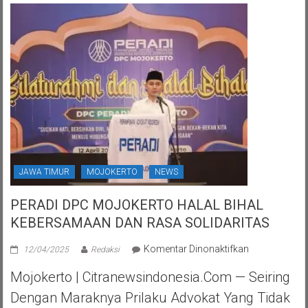
JAWA TIMUR
MOJOKERTO
NEWS
PERADI DPC MOJOKERTO HALAL BIHAL
KEBERSAMAAN DAN RASA SOLIDARITAS
pada
Komentar Dinonaktifkan
12/04/2025
Redaksi
PERADI
Mojokerto | Citranewsindonesia.com — Seiring
DPC
MOJOKERTO
Dengan Maraknya Prilaku Advokat Yang Tidak
HALAL