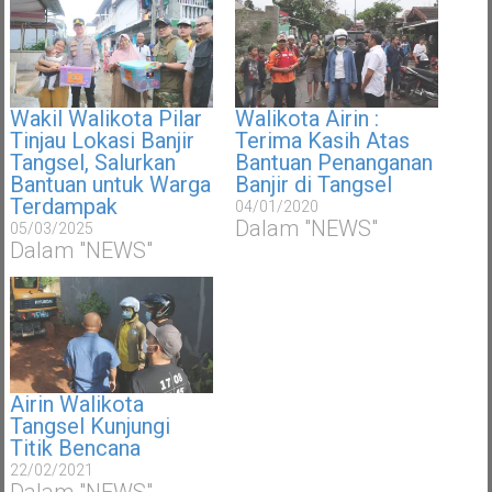
Wakil Walikota Pilar
Walikota Airin :
Tinjau Lokasi Banjir
Terima Kasih Atas
Tangsel, Salurkan
Bantuan Penanganan
Bantuan untuk Warga
Banjir di Tangsel
Terdampak
04/01/2020
Dalam "NEWS"
05/03/2025
Dalam "NEWS"
Airin Walikota
Tangsel Kunjungi
Titik Bencana
22/02/2021
Dalam "NEWS"