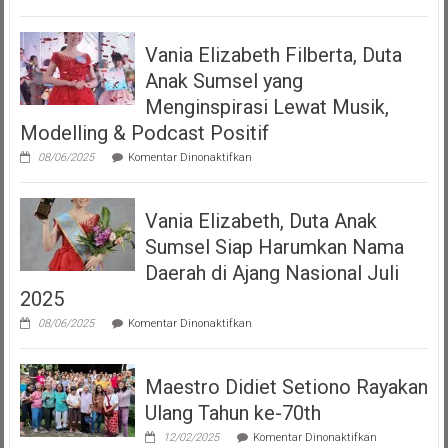
DJKI
Serahkan
Izin
Vania Elizabeth Filberta, Duta
Operasional
Kepada
Anak Sumsel yang
Dua
LMK
Menginspirasi Lewat Musik,
Produser
Modelling & Podcast Positif
Fonogram
pada
08/06/2025
Komentar Dinonaktifkan
Vania
Elizabeth
Filberta,
Vania Elizabeth, Duta Anak
Duta
Anak
Sumsel Siap Harumkan Nama
Sumsel
yang
Daerah di Ajang Nasional Juli
Menginspirasi
2025
Lewat
Musik,
pada
08/06/2025
Komentar Dinonaktifkan
Modelling
Vania
&
Elizabeth,
Podcast
Duta
Positif
Maestro Didiet Setiono Rayakan
Anak
Sumsel
Ulang Tahun ke-70th
Siap
Harumkan
pada
12/02/2025
Komentar Dinonaktifkan
Nama