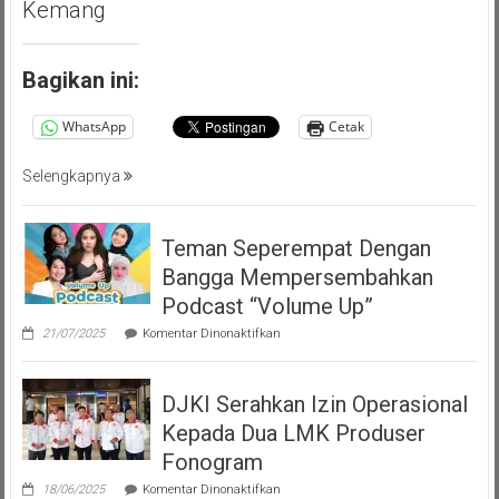
Kemang
Bagikan ini:
WhatsApp
Cetak
Selengkapnya
Teman Seperempat Dengan
Bangga Mempersembahkan
Podcast “Volume Up”
pada
21/07/2025
Komentar Dinonaktifkan
Teman
Seperempat
Dengan
DJKI Serahkan Izin Operasional
Bangga
Mempersembahkan
Kepada Dua LMK Produser
Podcast
“Volume
Fonogram
Up”
pada
18/06/2025
Komentar Dinonaktifkan