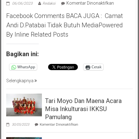
pada
Komentar Dinonaktifkan
06/06/2023
Redaksi
Pilar
Facebook Comments BACA JUGA : Camat
Saga
Ichsan,
Andi D.Patabai Tidak Butuh MediaPowered
Apresiasi
By Inline Related Posts
Giat
Akbar
(PMP
Bagikan ini:
)
Persatuan
WhatsApp
Cetak
Masyarakat
Pemalang
Selengkapnya
Tangsel
Tari Moyo Dan Maena Acara
Misa Inkulturasi IKKSU
Pamulang
pada
30/05/2023
Komentar Dinonaktifkan
Tari
Moyo
Dan