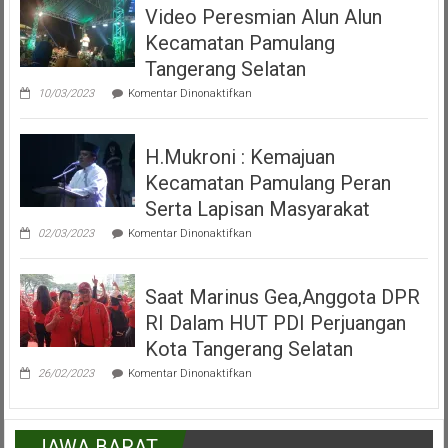
Video Peresmian Alun Alun
Maena
Acara
Kecamatan Pamulang
Misa
Inkulturasi
Tangerang Selatan
IKKSU
pada
Pamulang
10/03/2023
Komentar Dinonaktifkan
Video
Peresmian
Alun
H.Mukroni : Kemajuan
Alun
Kecamatan
Kecamatan Pamulang Peran
Pamulang
Tangerang
Serta Lapisan Masyarakat
Selatan
pada
02/03/2023
Komentar Dinonaktifkan
H.Mukroni
:
Kemajuan
Saat Marinus Gea,Anggota DPR
Kecamatan
Pamulang
RI Dalam HUT PDI Perjuangan
Peran
Serta
Kota Tangerang Selatan
Lapisan
pada
Masyarakat
26/02/2023
Komentar Dinonaktifkan
Saat
Marinus
Gea,Anggota
DPR
JAWA BARAT