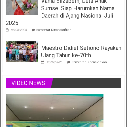
Vania Elizabeth, Duta Anak
Anak
Sumsel Siap Harumkan Nama
Sumsel
yang
Daerah di Ajang Nasional Juli
Menginspirasi
2025
Lewat
Musik,
pada
08/06/2025
Komentar Dinonaktifkan
Modelling
Vania
&
Elizabeth,
Podcast
Duta
Positif
Maestro Didiet Setiono Rayakan
Anak
Sumsel
Ulang Tahun ke-70th
Siap
Harumkan
pada
12/02/2025
Komentar Dinonaktifkan
Nama
Maestro
Daerah
Didiet
di
Setiono
Ajang
Rayakan
VIDEO NEWS
Nasional
Ulang
Juli
Tahun
2025
ke-
70th