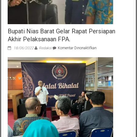
Bupati Nias Barat Gelar Rapat Persiapan
Akhir Pelaksanaan FPA.
pada
18/06/2022
Redaksi
Komentar Dinonaktifkan
Bupati
Nias
Barat
Gelar
Rapat
Persiapan
Akhir
Pelaksanaan
FPA.