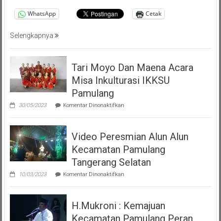
Masyarakat
Pemalang
WhatsApp
Cetak
Tangsel
Selengkapnya
Tari Moyo Dan Maena Acara
Misa Inkulturasi IKKSU
Pamulang
pada
30/05/2023
Komentar Dinonaktifkan
Tari
Moyo
Dan
Video Peresmian Alun Alun
Maena
Acara
Kecamatan Pamulang
Misa
Inkulturasi
Tangerang Selatan
IKKSU
pada
Pamulang
10/03/2023
Komentar Dinonaktifkan
Video
Peresmian
Alun
H.Mukroni : Kemajuan
Alun
Kecamatan
Kecamatan Pamulang Peran
Pamulang