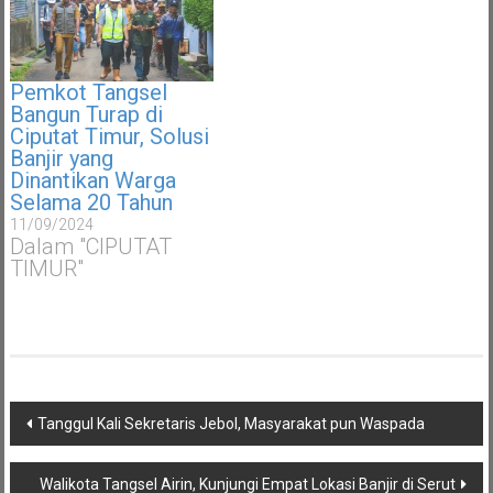
Pemkot Tangsel
Bangun Turap di
Ciputat Timur, Solusi
Banjir yang
Dinantikan Warga
Selama 20 Tahun
11/09/2024
Dalam "CIPUTAT
TIMUR"
Navigasi
Tanggul Kali Sekretaris Jebol, Masyarakat pun Waspada
pos
Walikota Tangsel Airin, Kunjungi Empat Lokasi Banjir di Serut