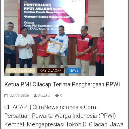
JAWA TENGAH
KAB CILACAP
NEWS
Ketua PMI Cilacap Terima Penghargaan PPWI
22/05/2026
Redaksi
0
CILACAP || CitraNewsindonesia.com –
Persatuan Pewarta Warga Indonesia (PPWI)
Kembali Mengapresiasi Tokoh Di Cilacap, Jawa