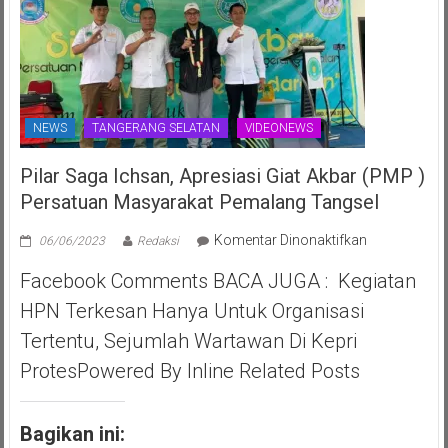
NEWS
TANGERANG SELATAN
VIDEONEWS
Pilar Saga Ichsan, Apresiasi Giat Akbar (PMP )
Persatuan Masyarakat Pemalang Tangsel
pada
Komentar Dinonaktifkan
06/06/2023
Redaksi
Pilar
Facebook Comments BACA JUGA : Kegiatan
Saga
Ichsan,
HPN Terkesan Hanya Untuk Organisasi
Apresiasi
Tertentu, Sejumlah Wartawan Di Kepri
Giat
Akbar
ProtesPowered By Inline Related Posts
(PMP
)
Persatuan
Bagikan ini: