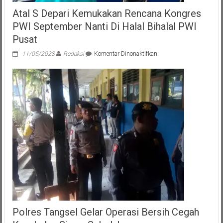
Atal S Depari Kemukakan Rencana Kongres
PWI September Nanti Di Halal Bihalal PWI
Pusat
pada
11/05/2023
Redaksi
Komentar Dinonaktifkan
Atal
S
Depari
Kemukakan
Rencana
Kongres
PWI
September
Nanti
Di
Halal
Bihalal
PWI
Pusat
Polres Tangsel Gelar Operasi Bersih Cegah