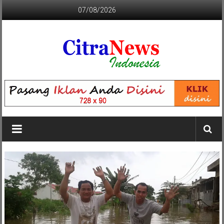
Lompat
07/08/2026
ke
konten
CITRANEWS
INDONESIA
BERANI
DAN
KRISTIS