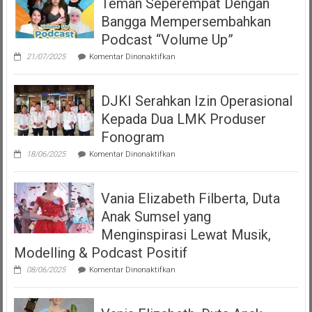
Teman Seperempat Dengan
Bangga Mempersembahkan
Podcast “Volume Up”
pada
21/07/2025
Komentar Dinonaktifkan
Teman
Seperempat
Dengan
DJKI Serahkan Izin Operasional
Bangga
Mempersembahkan
Kepada Dua LMK Produser
Podcast
“Volume
Fonogram
Up”
pada
18/06/2025
Komentar Dinonaktifkan
DJKI
Serahkan
Izin
Vania Elizabeth Filberta, Duta
Operasional
Kepada
Anak Sumsel yang
Dua
LMK
Menginspirasi Lewat Musik,
Produser
Modelling & Podcast Positif
Fonogram
pada
08/06/2025
Komentar Dinonaktifkan
Vania
Elizabeth
Filberta,
Duta