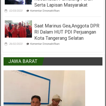
Tangerang
Serta Lapisan Masyarakat
Selatan
pada
02/03/2023
Komentar Dinonaktifkan
H.Mukroni
:
Kemajuan
Saat Marinus Gea,Anggota DPR
Kecamatan
Pamulang
RI Dalam HUT PDI Perjuangan
Peran
Serta
Kota Tangerang Selatan
Lapisan
pada
Masyarakat
26/02/2023
Komentar Dinonaktifkan
Saat
Marinus
Gea,Anggota
DPR
JAWA BARAT
RI
Dalam
HUT
PDI
Perjuangan
Kota
Tangerang
Selatan