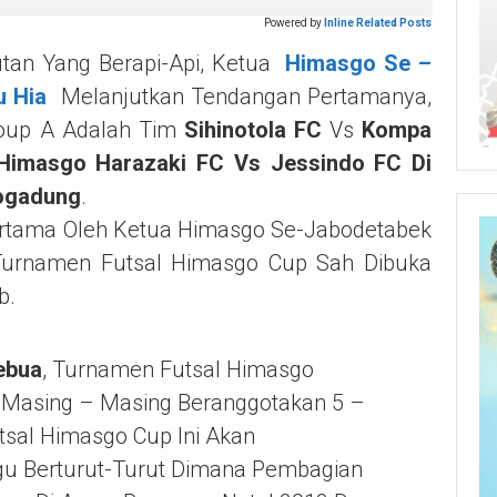
Powered by
Inline Related Posts
tan Yang Berapi-Api, Ketua
Himasgo Se –
u Hia
Melanjutkan Tendangan Pertamanya,
roup A Adalah Tim
Sihinotola FC
Vs
Kompa
Himasgo Harazaki FC Vs Jessindo FC Di
logadung
.
rtama Oleh Ketua Himasgo Se-Jabodetabek
rnamen Futsal Himasgo Cup Sah Dibuka
lub.
ebua
, Turnamen Futsal Himasgo
ang Masing – Masing Beranggotakan 5 –
sal Himasgo Cup Ini Akan
gu Berturut-Turut Dimana Pembagian