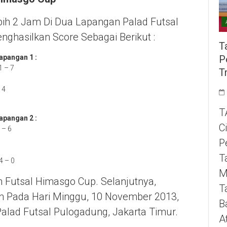
ih 2 Jam Di Dua Lapangan Palad Futsal
ghasilkan Score Sebagai Berikut :
T
apangan 1 :
P
1 – 7
T
 4
T
apangan 2 :
C
 – 6
P
T
4 – 0
M
 Futsal Himasgo Cup. Selanjutnya,
T
an Pada Hari Minggu, 10 November 2013,
B
Palad Futsal Pulogadung, Jakarta Timur.
A