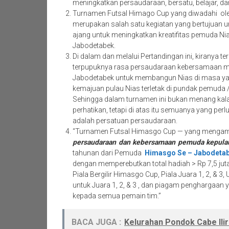
meningkatkan persaudaraan, bersatu, belajar, d
Turnamen Futsal Himago Cup yang diwadahi o
merupakan salah satu kegiatan yang bertujuan u
ajang untuk meningkatkan kreatifitas pemuda Ni
Jabodetabek.
Di dalam dan melalui Pertandingan ini, kiranya te
terpupuknya rasa persaudaraan kebersamaan ma
Jabodetabek untuk membangun Nias di masa ya
kemajuan pulau Nias terletak di pundak pemuda 
Sehingga dalam turnamen ini bukan menang kalah
perhatikan, tetapi di atas itu semuanya yang perlu
adalah persatuan persaudaraan.
“Turnamen Futsal Himasgo Cup — yang mengamb
persaudaraan dan kebersamaan pemuda kepulau
tahunan dari Pemuda
Himasgo Se – Jabodeta
dengan memperebutkan total hadiah > Rp 7,5 juta 
Piala Bergilir Himasgo Cup, Piala Juara 1, 2, & 
untuk Juara 1, 2, & 3 , dan piagam penghargaan 
kepada semua pemain tim.”
BACA JUGA :
Kelurahan Pondok Cabe Ilir