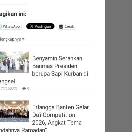
agikan ini:
WhatsApp
Cetak
lengkapnya
Benyamin Serahkan
Banmas Presiden
berupa Sapi Kurban di
angsel
27/05/2026
0
Erlangga Banten Gelar
Da’i Competition
2026, Angkat Tema
Indahnya Ramadan”