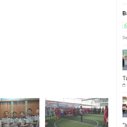
B
Se
T
“