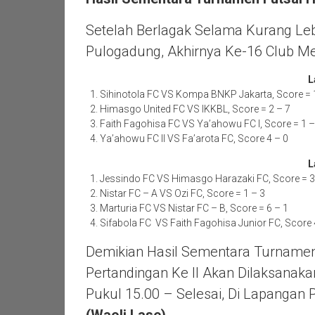
Setelah Berlagak Selama Kurang Leb
Pulogadung, Akhirnya Ke-16 Club Men
L
Sihinotola FC VS Kompa BNKP Jakarta, Score = 
Himasgo United FC VS IKKBL, Score = 2 – 7
Faith Fagohisa FC VS Ya’ahowu FC I, Score = 1 –
Ya’ahowu FC II VS Fa’arota FC, Score 4 – 0
L
Jessindo FC VS Himasgo Harazaki FC, Score = 3
Nistar FC – A VS Ozi FC, Score = 1 – 3
Marturia FC VS Nistar FC – B, Score = 6 – 1
Sifabola FC VS Faith Fagohisa Junior FC, Score 
Demikian Hasil Sementara Turnamen
Pertandingan Ke II Akan Dilaksanak
Pukul 15.00 – Selesai, Di Lapangan 