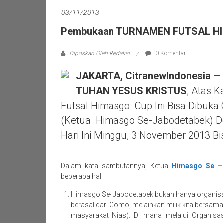
03/11/2013
Pembukaan TURNAMEN FUTSAL HIM
Diposkan Oleh:Redaksi
0 Komentar
JAKARTA, CitranewIndonesia
— 
TUHAN YESUS KRISTUS
, Atas 
Futsal Himasgo Cup Ini Bisa Dibuka
(Ketua Himasgo Se-Jabodetabek) D
Hari Ini Minggu, 3 November 2013 Bi
Dalam kata sambutannya, Ketua
Himasgo Se –
beberapa hal:
Himasgo Se- Jabodetabek bukan hanya organis
berasal dari Gomo, melainkan milik kita bersama
masyarakat Nias). Di mana melalui Organisa