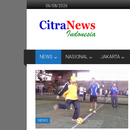
Lompat
06/08/2026
ke
konten
CITRANEWS
INDONESIA
BERANI
DAN
KRISTIS
NEWS
NASIONAL
JAKARTA
NEWS