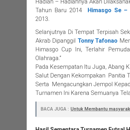
Hadiah – Hadiahnya Akan Dilaksana
Tahun Baru 2014
Himasgo Se – 
2013.
Selanjutnya Di Tempat Terpisah Se
Akrab Dipanggil
Tonny Tafonao
Meng
Himasgo Cup Ini, Terlahir Pemud
Olahraga.”
Pada Kesempatan Itu Juga, Abang K
Salut Dengan Kekompakan Panitia T
Serta Mengacungkan Jempol Kepada
Turnamen Ini Karena Semuanya Tela
BACA JUGA :
Untuk Membantu masyaraka
Hasil Sementara Turnamen Futsal 