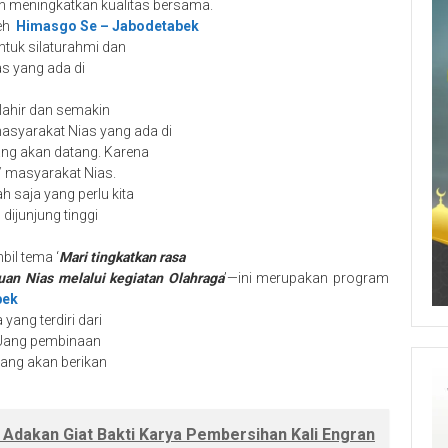
an meningkatkan kualitas bersama.
leh
Himasgo Se – Jabodetabek
ntuk silaturahmi dan
as yang ada di
rlahir dan semakin
syarakat Nias yang ada di
ng akan datang. Karena
/ masyarakat Nias.
 saja yang perlu kita
 dijunjung tinggi
il tema ‘
Mari tingkatkan rasa
an Nias melalui kegiatan Olahraga
’—ini merupakan program
bek
yang terdiri dari
3, Uang pembinaan
yang akan berikan
 Adakan Giat Bakti Karya Pembersihan Kali Engran