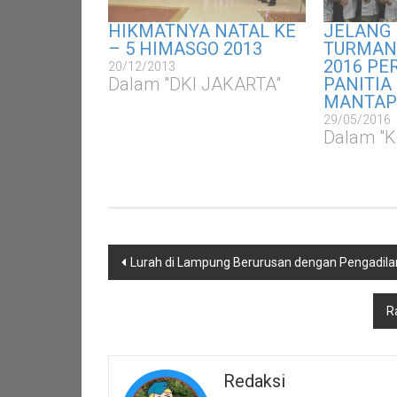
HIKMATNYA NATAL KE
JELANG
– 5 HIMASGO 2013
TURMAN
2016 PE
20/12/2013
Dalam "DKI JAKARTA"
PANITIA
MANTAP
29/05/2016
Dalam "
Navigasi
Lurah di Lampung Berurusan dengan Pengadil
pos
R
Redaksi