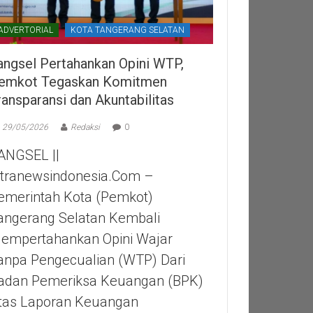
ADVERTORIAL
KOTA TANGERANG SELATAN
angsel Pertahankan Opini WTP,
emkot Tegaskan Komitmen
ransparansi dan Akuntabilitas
29/05/2026
Redaksi
0
ANGSEL ||
itranewsindonesia.com –
emerintah Kota (Pemkot)
angerang Selatan Kembali
empertahankan Opini Wajar
anpa Pengecualian (WTP) Dari
adan Pemeriksa Keuangan (BPK)
tas Laporan Keuangan