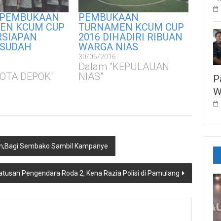
 PEMBUKAAN
PEMBUKAAN
EN KCUM CUP
TURNAMEN KCUM CUP
RSIAPAN
2016 DIHADIRI RIBUAN
 SUDAH
WARGA NIAS
30/05/2016
Dalam "KEPULAUAN
KOTA DEPOK"
NIAS"
P
W
an,Bagi Sembako Sambil Kampanye
atusan Pengendara Roda 2, Kena Razia Polisi di Pamulang