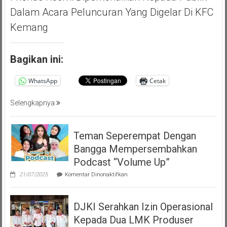
Dalam Acara Peluncuran Yang Digelar Di KFC
Kemang
Bagikan ini:
WhatsApp
Cetak
Selengkapnya
Teman Seperempat Dengan
Bangga Mempersembahkan
Podcast “Volume Up”
pada
21/07/2025
Komentar Dinonaktifkan
Teman
Seperempat
Dengan
DJKI Serahkan Izin Operasional
Bangga
Mempersembahkan
Kepada Dua LMK Produser
Podcast