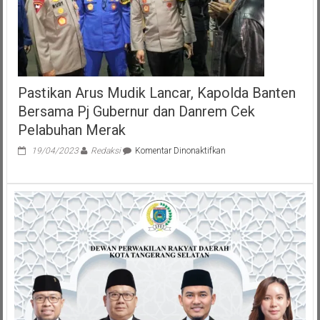
tahun
2021
di
Aula
Mapolres
Lebak
Pastikan Arus Mudik Lancar, Kapolda Banten
Bersama Pj Gubernur dan Danrem Cek
Pelabuhan Merak
pada
19/04/2023
Redaksi
Komentar Dinonaktifkan
Pastikan
Arus
Mudik
Lancar,
Kapolda
Banten
Bersama
Pj
Gubernur
dan
Danrem
Cek
Pelabuhan