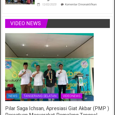
Harumkan
pada
12/02/2025
Komentar Dinonaktifkan
Nama
Maestro
Daerah
Didiet
di
Setiono
Ajang
Rayakan
VIDEO NEWS
Nasional
Ulang
Juli
Tahun
2025
ke-
70th
NEWS
TANGERANG SELATAN
VIDEONEWS
Pilar Saga Ichsan, Apresiasi Giat Akbar (PMP )