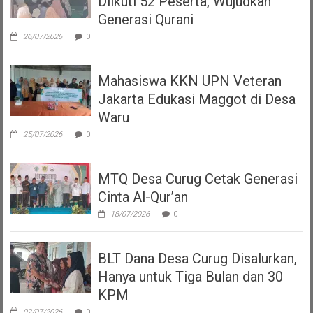
Diikuti 52 Peserta, Wujudkan
Generasi Qurani
26/07/2026
0
Mahasiswa KKN UPN Veteran
Jakarta Edukasi Maggot di Desa
Waru
25/07/2026
0
MTQ Desa Curug Cetak Generasi
Cinta Al-Qur’an
18/07/2026
0
BLT Dana Desa Curug Disalurkan,
Hanya untuk Tiga Bulan dan 30
KPM
02/07/2026
0