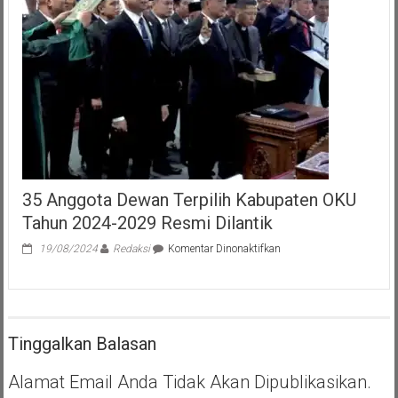
Pastikan
Program
Bantuan
Sosial
Tidak
Terganggu
35 Anggota Dewan Terpilih Kabupaten OKU
Tahun 2024-2029 Resmi Dilantik
pada
19/08/2024
Redaksi
Komentar Dinonaktifkan
35
Anggota
Dewan
Terpilih
Kabupaten
Tinggalkan Balasan
OKU
Tahun
2024-
Alamat Email Anda Tidak Akan Dipublikasikan.
2029