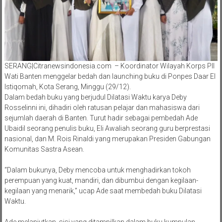
SERANG|Citranewsindonesia.com – Koordinator Wilayah Korps PII
Wati Banten menggelar bedah dan launching buku di Ponpes Daar El
Istiqomah, Kota Serang, Minggu (29/12).
Dalam bedah buku yang berjudul Dilatasi Waktu karya Deby
Rosselinni ini, dihadiri oleh ratusan pelajar dan mahasiswa dari
sejumlah daerah di Banten. Turut hadir sebagai pembedah Ade
Ubaidil seorang penulis buku, Eli Awaliah seorang guru berprestasi
nasional, dan M. Rois Rinaldi yang merupakan Presiden Gabungan
Komunitas Sastra Asean.
“Dalam bukunya, Deby mencoba untuk menghadirkan tokoh
perempuan yang kuat, mandiri, dan dibumbui dengan kegilaan-
kegilaan yang menarik,” ucap Ade saat membedah buku Dilatasi
Waktu.
Ade melanjutkan, sisi yang ditampilkan dalam buku kumpulan