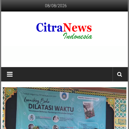
Lompat
08/08/2026
ke
konten
CITRANEWS
INDONESIA
BERANI
DAN
KRISTIS