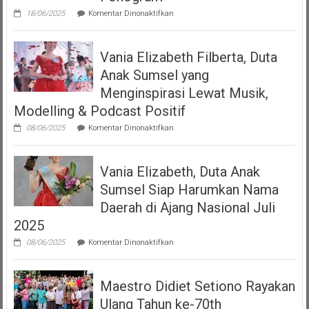
Up”
pada
18/06/2025
Komentar Dinonaktifkan
DJKI
Serahkan
Izin
Vania Elizabeth Filberta, Duta
Operasional
Kepada
Anak Sumsel yang
Dua
LMK
Menginspirasi Lewat Musik,
Produser
Modelling & Podcast Positif
Fonogram
pada
08/06/2025
Komentar Dinonaktifkan
Vania
Elizabeth
Filberta,
Vania Elizabeth, Duta Anak
Duta
Anak
Sumsel Siap Harumkan Nama
Sumsel
yang
Daerah di Ajang Nasional Juli
Menginspirasi
2025
Lewat
Musik,
pada
08/06/2025
Komentar Dinonaktifkan
Modelling
Vania
&
Elizabeth,
Podcast
Duta
Positif
Maestro Didiet Setiono Rayakan
Anak
Sumsel
Ulang Tahun ke-70th
Siap