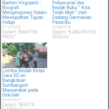
Banten Virgojanti :
Peluncuran dan
Biografi
Bedah Buku ” Kita
Menginspirasi Dalam
Telah Mati” oleh
Mewujudkan Tujuan
Dadang Darmawan
Hidup
Pasaribu
27/10/2023
22/08/2018
Dalam "BANTEN
Dalam "KABUPATEN
PROV"
SERGAI"
Lomba Bedah Kelas
Cara SD ini
Bangkitkan
Sumbangsih
Masyarakat pada
Sekolah
03/06/2019
Dalam "BERITA