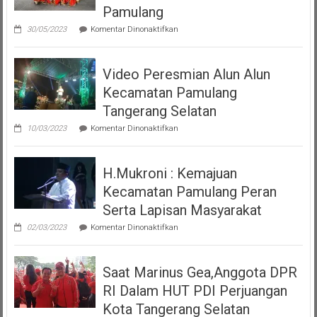
Pamulang
pada
30/05/2023
Komentar Dinonaktifkan
Tari
Moyo
Dan
Video Peresmian Alun Alun
Maena
Acara
Kecamatan Pamulang
Misa
Inkulturasi
Tangerang Selatan
IKKSU
pada
Pamulang
10/03/2023
Komentar Dinonaktifkan
Video
Peresmian
Alun
H.Mukroni : Kemajuan
Alun
Kecamatan
Kecamatan Pamulang Peran
Pamulang
Tangerang
Serta Lapisan Masyarakat
Selatan
pada
02/03/2023
Komentar Dinonaktifkan
H.Mukroni
:
Kemajuan
Saat Marinus Gea,Anggota DPR
Kecamatan
Pamulang
RI Dalam HUT PDI Perjuangan
Peran
Serta
Kota Tangerang Selatan
Lapisan