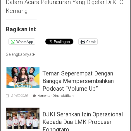
Dalam Acara Peluncuran Yang Digelar Di KFC
Kemang
Bagikan ini:
WhatsApp
Cetak
Selengkapnya
Teman Seperempat Dengan
Bangga Mempersembahkan
Podcast “Volume Up”
pada
21/07/2025
Komentar Dinonaktifkan
Teman
Seperempat
Dengan
DJKI Serahkan Izin Operasional
Bangga
Mempersembahkan
Kepada Dua LMK Produser
Podcast
“Volume
Fonogram