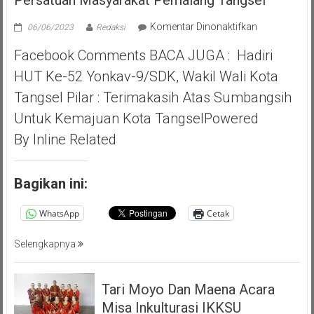
Persatuan Masyarakat Pemalang Tangsel
pada
Komentar Dinonaktifkan
06/06/2023
Redaksi
Pilar
Facebook Comments BACA JUGA : Hadiri
Saga
Ichsan,
HUT Ke-52 Yonkav-9/SDK, Wakil Wali Kota
Apresiasi
Tangsel Pilar : Terimakasih Atas Sumbangsih
Giat
Akbar
Untuk Kemajuan Kota TangselPowered
(PMP
By Inline Related
)
Persatuan
Masyarakat
Bagikan ini:
Pemalang
Tangsel
WhatsApp
Cetak
Selengkapnya
Tari Moyo Dan Maena Acara
Misa Inkulturasi IKKSU