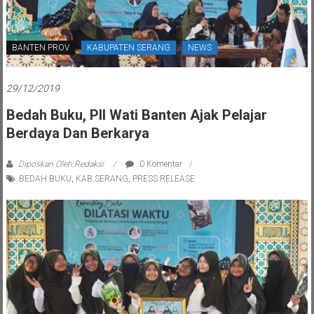
BANTEN PROV
KABUPATEN SERANG
NEWS
29/12/2019
Bedah Buku, PII Wati Banten Ajak Pelajar
Berdaya Dan Berkarya
Diposkan Oleh:Redaksi
0 Komentar
BEDAH BUKU
,
KAB.SERANG
,
PRESS RELEASE