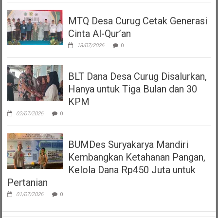
MTQ Desa Curug Cetak Generasi
Cinta Al-Qur’an
18/07/2026
0
BLT Dana Desa Curug Disalurkan,
Hanya untuk Tiga Bulan dan 30
KPM
02/07/2026
0
BUMDes Suryakarya Mandiri
Kembangkan Ketahanan Pangan,
Kelola Dana Rp450 Juta untuk
Pertanian
01/07/2026
0