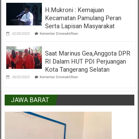
Alun
H.Mukroni : Kemajuan
Alun
Kecamatan
Kecamatan Pamulang Peran
Pamulang
Tangerang
Serta Lapisan Masyarakat
Selatan
pada
02/03/2023
Komentar Dinonaktifkan
H.Mukroni
:
Kemajuan
Saat Marinus Gea,Anggota DPR
Kecamatan
Pamulang
RI Dalam HUT PDI Perjuangan
Peran
Serta
Kota Tangerang Selatan
Lapisan
pada
Masyarakat
26/02/2023
Komentar Dinonaktifkan
Saat
Marinus
Gea,Anggota
DPR
JAWA BARAT
RI
Dalam
HUT
PDI
Perjuangan
Kota
Tangerang
Selatan