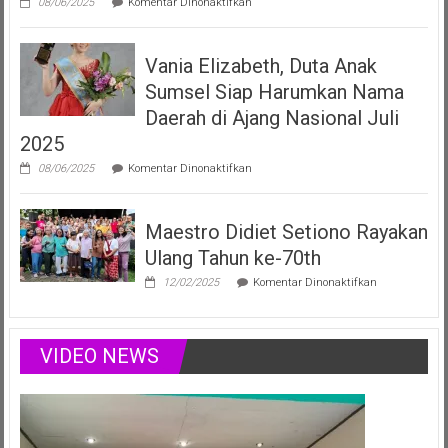
08/06/2025
Komentar Dinonaktifkan
Vania
Elizabeth
Filberta,
Vania Elizabeth, Duta Anak
Duta
Anak
Sumsel Siap Harumkan Nama
Sumsel
yang
Daerah di Ajang Nasional Juli
Menginspirasi
2025
Lewat
Musik,
pada
08/06/2025
Komentar Dinonaktifkan
Modelling
Vania
&
Elizabeth,
Podcast
Duta
Positif
Maestro Didiet Setiono Rayakan
Anak
Sumsel
Ulang Tahun ke-70th
Siap
Harumkan
pada
12/02/2025
Komentar Dinonaktifkan
Nama
Maestro
Daerah
Didiet
di
Setiono
Ajang
Rayakan
VIDEO NEWS
Nasional
Ulang
Juli
Tahun
2025
ke-
70th