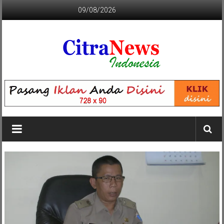
Lompat
09/08/2026
ke
konten
CITRANEWS
INDONESIA
BERANI
DAN
KRISTIS