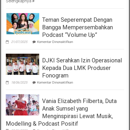
Selengkapnya
Teman Seperempat Dengan
Bangga Mempersembahkan
Podcast “Volume Up”
pada
21/07/2025
Komentar Dinonaktifkan
Teman
Seperempat
Dengan
DJKI Serahkan Izin Operasional
Bangga
Mempersembahkan
Kepada Dua LMK Produser
Podcast
“Volume
Fonogram
Up”
pada
18/06/2025
Komentar Dinonaktifkan
DJKI
Serahkan
Izin
Vania Elizabeth Filberta, Duta
Operasional
Kepada
Anak Sumsel yang
Dua
LMK
Menginspirasi Lewat Musik,
Produser
Modelling & Podcast Positif
Fonogram
pada