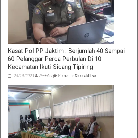
Kasat Pol PP Jaktim : Berjumlah 40 Sampai
60 Pelanggar Perda Perbulan Di 10
Kecamatan Ikuti Sidang Tipiring
pada
24/10/2023
Redaksi
Komentar Dinonaktifkan
Kasat
Pol
PP
Jaktim
:
Berjumlah
40
Sampai
60
Pelanggar
Perda