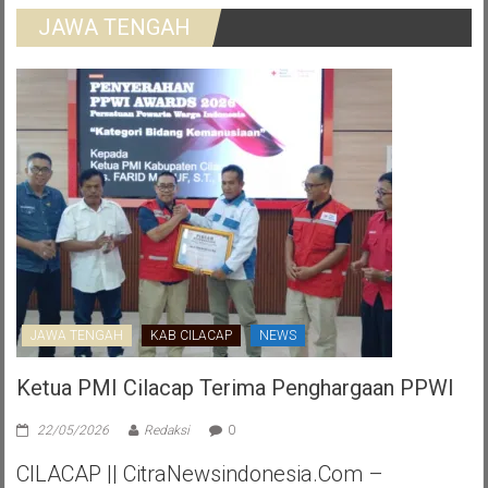
JAWA TENGAH
JAWA TENGAH
KAB CILACAP
NEWS
Ketua PMI Cilacap Terima Penghargaan PPWI
22/05/2026
Redaksi
0
CILACAP || CitraNewsindonesia.com –