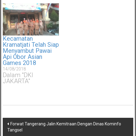
Kecamatan
Kramatjati Telah Siap
Menyambut Pawai
Api Obor Asian
Games 2018
14/08/2018
Dalam "DKI
JAKARTA"
Navigasi
Forwat Tangerang Jalin Kemitraan Dengan Dinas Kominfo
pos
Tangsel