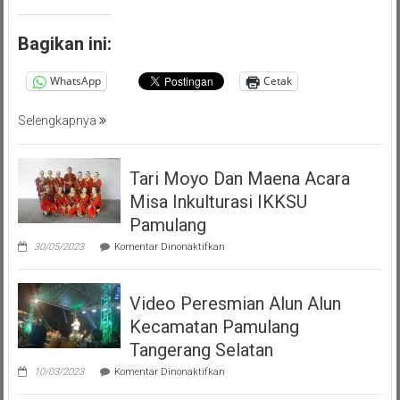
(PMP
)
Persatuan
Bagikan ini:
Masyarakat
Pemalang
WhatsApp
Cetak
Tangsel
Selengkapnya
Tari Moyo Dan Maena Acara
Misa Inkulturasi IKKSU
Pamulang
pada
30/05/2023
Komentar Dinonaktifkan
Tari
Moyo
Dan
Video Peresmian Alun Alun
Maena
Acara
Kecamatan Pamulang
Misa
Inkulturasi
Tangerang Selatan
IKKSU
pada
Pamulang
10/03/2023
Komentar Dinonaktifkan
Video
Peresmian