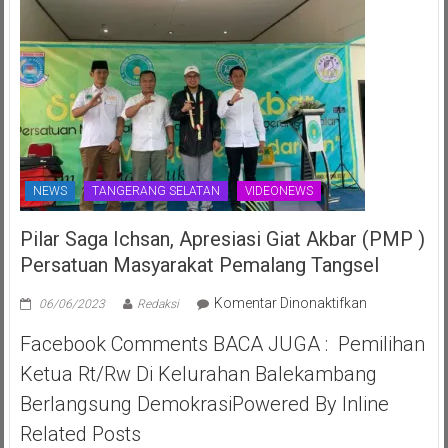
NEWS
TANGERANG SELATAN
VIDEONEWS
Pilar Saga Ichsan, Apresiasi Giat Akbar (PMP )
Persatuan Masyarakat Pemalang Tangsel
pada
Komentar Dinonaktifkan
06/06/2023
Redaksi
Pilar
Facebook Comments BACA JUGA : Pemilihan
Saga
Ichsan,
Ketua Rt/Rw Di Kelurahan Balekambang
Apresiasi
Berlangsung DemokrasiPowered By Inline
Giat
Akbar
Related Posts