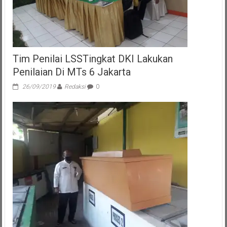
Perbulan
Di
10
Kecamatan
Ikuti
Sidang
Tim Penilai LSSTingkat DKI Lakukan
Tipiring
Penilaian Di MTs 6 Jakarta
26/09/2019
Redaksi
0