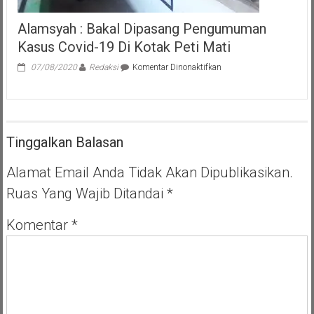
Alamsyah : Bakal Dipasang Pengumuman
Kasus Covid-19 Di Kotak Peti Mati
pada
07/08/2020
Redaksi
Komentar Dinonaktifkan
Alamsyah
:
Bakal
Dipasang
Pengumuman
Tinggalkan Balasan
Kasus
Covid-
19
Alamat Email Anda Tidak Akan Dipublikasikan.
Di
Ruas Yang Wajib Ditandai
*
Kotak
Peti
Mati
Komentar
*