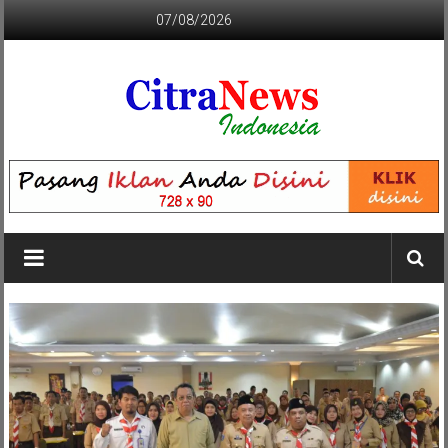
Lompat
07/08/2026
ke
konten
CITRANEWS
INDONESIA
BERANI
DAN
KRISTIS