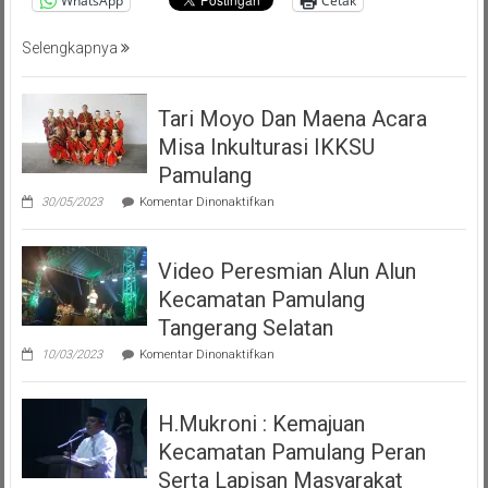
WhatsApp
Cetak
Tangsel
Selengkapnya
Tari Moyo Dan Maena Acara
Misa Inkulturasi IKKSU
Pamulang
pada
30/05/2023
Komentar Dinonaktifkan
Tari
Moyo
Dan
Video Peresmian Alun Alun
Maena
Acara
Kecamatan Pamulang
Misa
Inkulturasi
Tangerang Selatan
IKKSU
pada
Pamulang
10/03/2023
Komentar Dinonaktifkan
Video
Peresmian
Alun
H.Mukroni : Kemajuan
Alun
Kecamatan
Kecamatan Pamulang Peran
Pamulang
Tangerang
Serta Lapisan Masyarakat