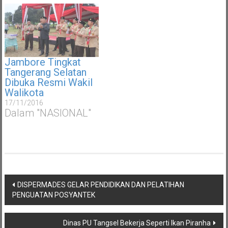
Jambore Tingkat
Tangerang Selatan
Dibuka Resmi Wakil
Walikota
17/11/2016
Dalam "NASIONAL"
Navigasi
DISPERMADES GELAR PENDIDIKAN DAN PELATIHAN
pos
PENGUATAN POSYANTEK
Dinas PU Tangsel Bekerja Seperti Ikan Piranha