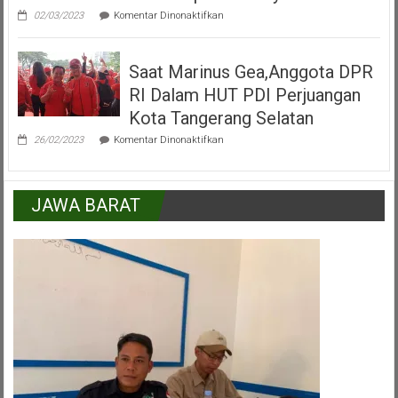
Selatan
pada
02/03/2023
Komentar Dinonaktifkan
H.Mukroni
:
Kemajuan
Saat Marinus Gea,Anggota DPR
Kecamatan
Pamulang
RI Dalam HUT PDI Perjuangan
Peran
Serta
Kota Tangerang Selatan
Lapisan
pada
Masyarakat
26/02/2023
Komentar Dinonaktifkan
Saat
Marinus
Gea,Anggota
DPR
JAWA BARAT
RI
Dalam
HUT
PDI
Perjuangan
Kota
Tangerang
Selatan