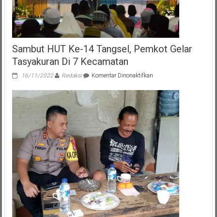
Sambut HUT Ke-14 Tangsel, Pemkot Gelar
Tasyakuran Di 7 Kecamatan
pada
16/11/2022
Redaksi
Komentar Dinonaktifkan
Sambut
HUT
Ke-
14
Tangsel,
Pemkot
Gelar
Tasyakuran
Di
7
Kecamatan