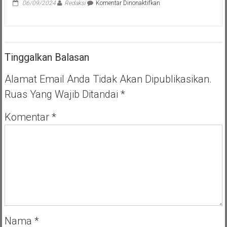
pada
06/09/2024
Redaksi
Komentar Dinonaktifkan
Pilar
Saga
Ichsan
Sambut
Roadshow
Tinggalkan Balasan
Bus
Antikorupsi
KPK
Alamat Email Anda Tidak Akan Dipublikasikan.
di
Ruas Yang Wajib Ditandai
*
Provinsi
Banten
Komentar
*
Nama
*