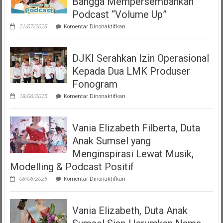
Bangga Mempersembahkan
Podcast “Volume Up”
pada
21/07/2025
Komentar Dinonaktifkan
Teman
Seperempat
Dengan
DJKI Serahkan Izin Operasional
Bangga
Mempersembahkan
Kepada Dua LMK Produser
Podcast
“Volume
Fonogram
Up”
pada
18/06/2025
Komentar Dinonaktifkan
DJKI
Serahkan
Izin
Vania Elizabeth Filberta, Duta
Operasional
Kepada
Anak Sumsel yang
Dua
LMK
Menginspirasi Lewat Musik,
Produser
Modelling & Podcast Positif
Fonogram
pada
08/06/2025
Komentar Dinonaktifkan
Vania
Elizabeth
Filberta,
Vania Elizabeth, Duta Anak
Duta
Anak