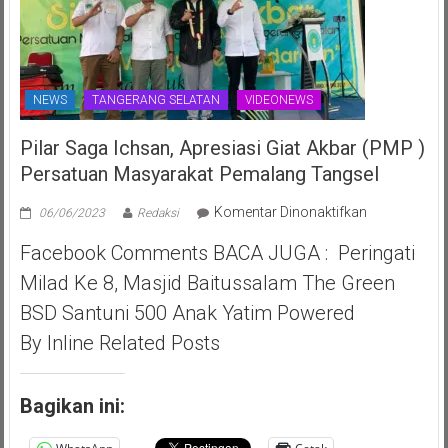
NEWS
TANGERANG SELATAN
VIDEONEWS
Pilar Saga Ichsan, Apresiasi Giat Akbar (PMP )
Persatuan Masyarakat Pemalang Tangsel
pada
Komentar Dinonaktifkan
06/06/2023
Redaksi
Pilar
Facebook Comments BACA JUGA : Peringati
Saga
Ichsan,
Milad Ke 8, Masjid Baitussalam The Green
Apresiasi
BSD Santuni 500 Anak Yatim Powered
Giat
Akbar
By Inline Related Posts
(PMP
)
Persatuan
Bagikan ini:
Masyarakat
Pemalang