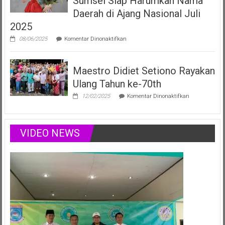
Sumsel Siap Harumkan Nama
Sumsel
yang
Daerah di Ajang Nasional Juli
Menginspirasi
2025
Lewat
Musik,
pada
08/06/2025
Komentar Dinonaktifkan
Modelling
Vania
&
Elizabeth,
Podcast
Duta
Positif
Maestro Didiet Setiono Rayakan
Anak
Sumsel
Ulang Tahun ke-70th
Siap
Harumkan
pada
12/02/2025
Komentar Dinonaktifkan
Nama
Maestro
Daerah
Didiet
di
Setiono
Ajang
Rayakan
VIDEO NEWS
Nasional
Ulang
Juli
Tahun
2025
ke-
70th