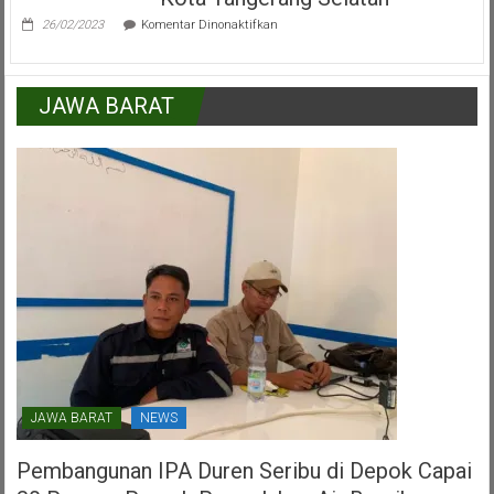
Lapisan
pada
Masyarakat
26/02/2023
Komentar Dinonaktifkan
Saat
Marinus
Gea,Anggota
DPR
JAWA BARAT
RI
Dalam
HUT
PDI
Perjuangan
Kota
Tangerang
Selatan
JAWA BARAT
NEWS
Pembangunan IPA Duren Seribu di Depok Capai