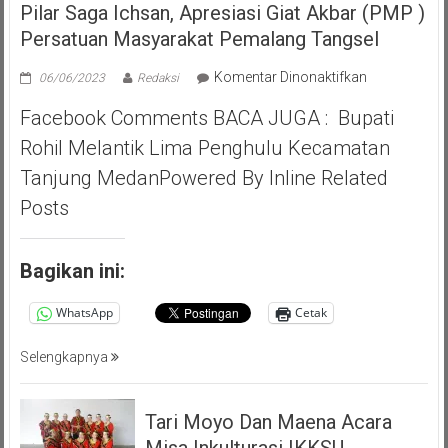
Pilar Saga Ichsan, Apresiasi Giat Akbar (PMP )
Persatuan Masyarakat Pemalang Tangsel
pada
Komentar Dinonaktifkan
06/06/2023
Redaksi
Pilar
Facebook Comments BACA JUGA : Bupati
Saga
Ichsan,
Rohil Melantik Lima Penghulu Kecamatan
Apresiasi
Tanjung MedanPowered By Inline Related
Giat
Akbar
Posts
(PMP
)
Persatuan
Bagikan ini:
Masyarakat
Pemalang
WhatsApp
Cetak
Tangsel
Selengkapnya
Tari Moyo Dan Maena Acara
Misa Inkulturasi IKKSU