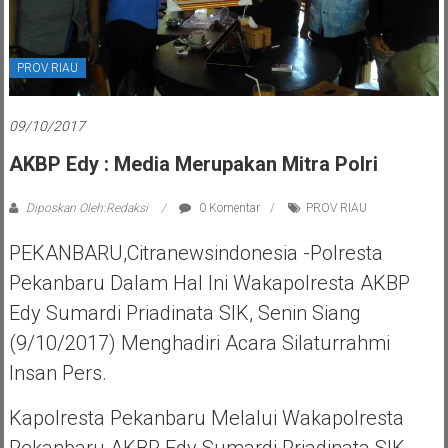
PROV RIAU
09/10/2017
AKBP Edy : Media Merupakan Mitra Polri
Diposkan Oleh:Redaksi
0 Komentar
PROV RIAU
PEKANBARU,Citranewsindonesia -Polresta
Pekanbaru Dalam Hal Ini Wakapolresta AKBP
Edy Sumardi Priadinata SIK, Senin Siang
(9/10/2017) Menghadiri Acara Silaturrahmi
Insan Pers.
Kapolresta Pekanbaru Melalui Wakapolresta
Pekanbaru AKBP Edy Sumardi Priadinata SIK