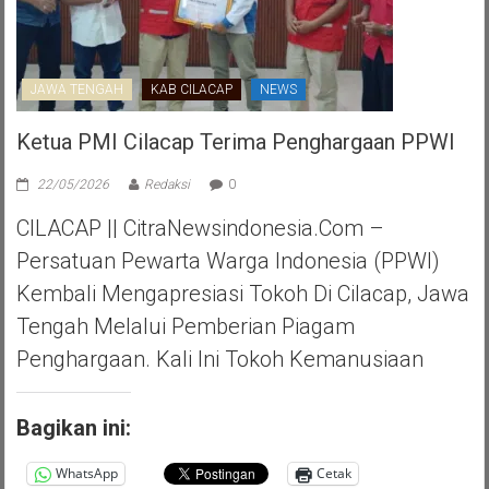
JAWA TENGAH
KAB CILACAP
NEWS
Ketua PMI Cilacap Terima Penghargaan PPWI
22/05/2026
Redaksi
0
CILACAP || CitraNewsindonesia.com –
Persatuan Pewarta Warga Indonesia (PPWI)
Kembali Mengapresiasi Tokoh Di Cilacap, Jawa
Tengah Melalui Pemberian Piagam
Penghargaan. Kali Ini Tokoh Kemanusiaan
Bagikan ini:
WhatsApp
Cetak