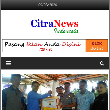
Lompat
09/08/2026
ke
konten
CITRANEWS
INDONESIA
BERANI
DAN
KRISTIS