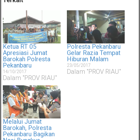
Terkait
Ketua RT 05
Polresta Pekanbaru
Apresiasi Jumat
Gelar Razia Tempat
Barokah Polresta
Hiburan Malam
Pekanbaru
23/05/2017
Dalam "PROV RIAU"
14/10/2017
Dalam "PROV RIAU"
Melalui Jumat
Barokah, Polresta
Pekanbaru Bagikan