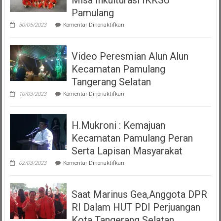
Pamulang
pada
30/05/2023
Komentar Dinonaktifkan
Tari
Moyo
Dan
Video Peresmian Alun Alun
Maena
Acara
Kecamatan Pamulang
Misa
Inkulturasi
Tangerang Selatan
IKKSU
pada
Pamulang
10/03/2023
Komentar Dinonaktifkan
Video
Peresmian
Alun
H.Mukroni : Kemajuan
Alun
Kecamatan
Kecamatan Pamulang Peran
Pamulang
Tangerang
Serta Lapisan Masyarakat
Selatan
pada
02/03/2023
Komentar Dinonaktifkan
H.Mukroni
:
Kemajuan
Saat Marinus Gea,Anggota DPR
Kecamatan
Pamulang
RI Dalam HUT PDI Perjuangan
Peran
Serta
Kota Tangerang Selatan