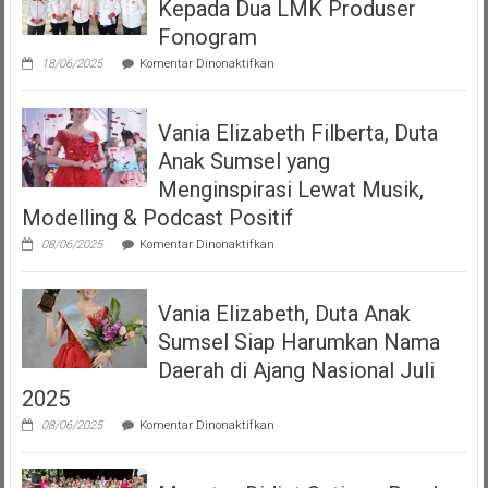
Kepada Dua LMK Produser
Podcast
“Volume
Fonogram
Up”
pada
18/06/2025
Komentar Dinonaktifkan
DJKI
Serahkan
Izin
Vania Elizabeth Filberta, Duta
Operasional
Kepada
Anak Sumsel yang
Dua
LMK
Menginspirasi Lewat Musik,
Produser
Modelling & Podcast Positif
Fonogram
pada
08/06/2025
Komentar Dinonaktifkan
Vania
Elizabeth
Filberta,
Vania Elizabeth, Duta Anak
Duta
Anak
Sumsel Siap Harumkan Nama
Sumsel
yang
Daerah di Ajang Nasional Juli
Menginspirasi
2025
Lewat
Musik,
pada
08/06/2025
Komentar Dinonaktifkan
Modelling
Vania
&
Elizabeth,
Podcast
Duta
Positif