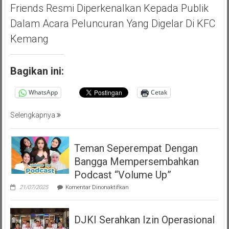
Friends Resmi Diperkenalkan Kepada Publik
Dalam Acara Peluncuran Yang Digelar Di KFC
Kemang
Bagikan ini:
WhatsApp
Cetak
Selengkapnya
Teman Seperempat Dengan
Bangga Mempersembahkan
Podcast “Volume Up”
pada
21/07/2025
Komentar Dinonaktifkan
Teman
Seperempat
Dengan
DJKI Serahkan Izin Operasional
Bangga
Mempersembahkan