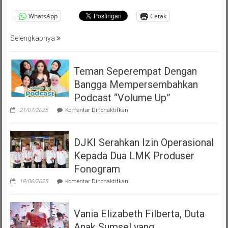
WhatsApp
Cetak
Selengkapnya
Teman Seperempat Dengan
Bangga Mempersembahkan
Podcast “Volume Up”
pada
21/07/2025
Komentar Dinonaktifkan
Teman
Seperempat
Dengan
DJKI Serahkan Izin Operasional
Bangga
Mempersembahkan
Kepada Dua LMK Produser
Podcast
“Volume
Fonogram
Up”
pada
18/06/2025
Komentar Dinonaktifkan
DJKI
Serahkan
Izin
Vania Elizabeth Filberta, Duta
Operasional
Kepada
Anak Sumsel yang
Dua