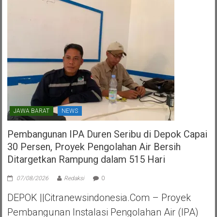
Perjuangan
Kota
Tangerang
Selatan
JAWA BARAT
NEWS
Pembangunan IPA Duren Seribu di Depok Capai
30 Persen, Proyek Pengolahan Air Bersih
Ditargetkan Rampung dalam 515 Hari
07/08/2026
Redaksi
0
DEPOK ||Citranewsindonesia.com – Proyek
Pembangunan Instalasi Pengolahan Air (IPA)