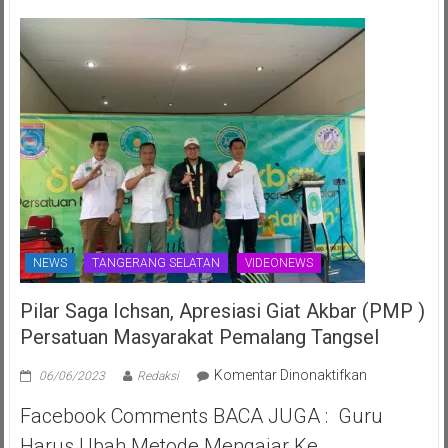
2025
ke-
70th
NEWS
TANGERANG SELATAN
VIDEONEWS
Pilar Saga Ichsan, Apresiasi Giat Akbar (PMP )
Persatuan Masyarakat Pemalang Tangsel
pada
Komentar Dinonaktifkan
06/06/2023
Redaksi
Pilar
Facebook Comments BACA JUGA : Guru
Saga
Ichsan,
Harus Ubah Metode Mengajar Ke