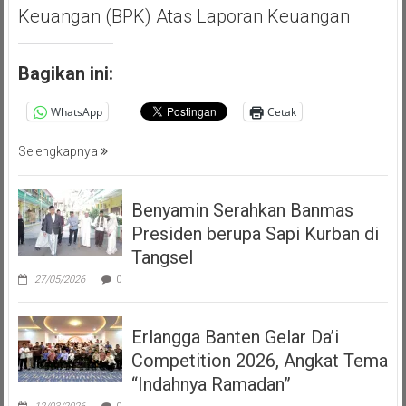
Keuangan (BPK) Atas Laporan Keuangan
Bagikan ini:
WhatsApp
Cetak
Selengkapnya
Benyamin Serahkan Banmas
Presiden berupa Sapi Kurban di
Tangsel
27/05/2026
0
Erlangga Banten Gelar Da’i
Competition 2026, Angkat Tema
“Indahnya Ramadan”