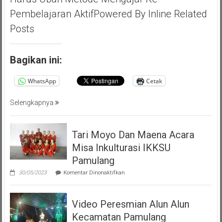
Apresiasi
Pembelajaran AktifPowered By Inline Related
Giat
Akbar
Posts
(PMP
)
Persatuan
Bagikan ini:
Masyarakat
Pemalang
WhatsApp
Cetak
Tangsel
Selengkapnya
Tari Moyo Dan Maena Acara
Misa Inkulturasi IKKSU
Pamulang
pada
30/05/2023
Komentar Dinonaktifkan
Tari
Moyo
Dan
Video Peresmian Alun Alun
Maena
Acara
Kecamatan Pamulang
Misa