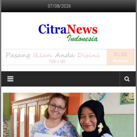
Lompat
07/08/2026
ke
konten
CITRANEWS
INDONESIA
BERANI
DAN
KRISTIS