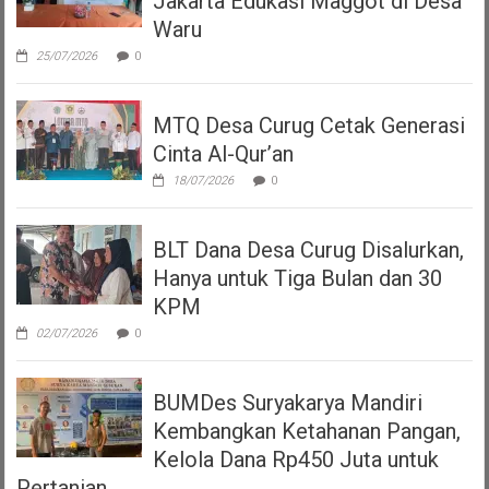
Jakarta Edukasi Maggot di Desa
Waru
25/07/2026
0
MTQ Desa Curug Cetak Generasi
Cinta Al-Qur’an
18/07/2026
0
BLT Dana Desa Curug Disalurkan,
Hanya untuk Tiga Bulan dan 30
KPM
02/07/2026
0
BUMDes Suryakarya Mandiri
Kembangkan Ketahanan Pangan,
Kelola Dana Rp450 Juta untuk
Pertanian