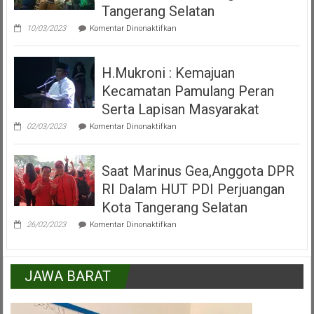
Inkulturasi
Tangerang Selatan
IKKSU
pada
Pamulang
10/03/2023
Komentar Dinonaktifkan
Video
Peresmian
Alun
H.Mukroni : Kemajuan
Alun
Kecamatan
Kecamatan Pamulang Peran
Pamulang
Tangerang
Serta Lapisan Masyarakat
Selatan
pada
02/03/2023
Komentar Dinonaktifkan
H.Mukroni
:
Kemajuan
Saat Marinus Gea,Anggota DPR
Kecamatan
Pamulang
RI Dalam HUT PDI Perjuangan
Peran
Serta
Kota Tangerang Selatan
Lapisan
pada
Masyarakat
26/02/2023
Komentar Dinonaktifkan
Saat
Marinus
Gea,Anggota
DPR
JAWA BARAT
RI
Dalam
HUT
PDI