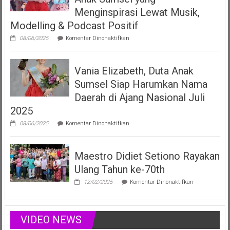
LMK
Menginspirasi Lewat Musik,
Produser
Modelling & Podcast Positif
Fonogram
pada
08/06/2025
Komentar Dinonaktifkan
Vania
Elizabeth
Filberta,
Vania Elizabeth, Duta Anak
Duta
Anak
Sumsel Siap Harumkan Nama
Sumsel
yang
Daerah di Ajang Nasional Juli
Menginspirasi
2025
Lewat
Musik,
pada
08/06/2025
Komentar Dinonaktifkan
Modelling
Vania
&
Elizabeth,
Podcast
Duta
Positif
Maestro Didiet Setiono Rayakan
Anak
Sumsel
Ulang Tahun ke-70th
Siap
Harumkan
pada
12/02/2025
Komentar Dinonaktifkan
Nama
Maestro
Daerah
Didiet
di
Setiono
Ajang
Rayakan
VIDEO NEWS
Nasional
Ulang
Juli
Tahun