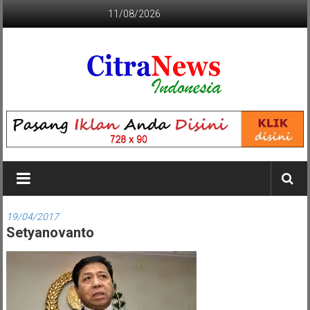
Lompat
11/08/2026
ke
konten
CITRANEWS
INDONESIA
BERANI
DAN
KRISTIS
19/04/2017
Setyanovanto