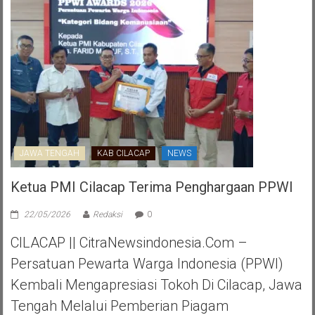
JAWA TENGAH
KAB CILACAP
NEWS
Ketua PMI Cilacap Terima Penghargaan PPWI
22/05/2026
Redaksi
0
CILACAP || CitraNewsindonesia.com –
Persatuan Pewarta Warga Indonesia (PPWI)
Kembali Mengapresiasi Tokoh Di Cilacap, Jawa
Tengah Melalui Pemberian Piagam