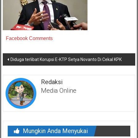
Facebook Comments
Navigasi
Diduga terlibat Korupsi E-KTP Setya Novanto Di Cekal KPK
pos
Redaksi
Media Online
Mungkin Anda Menyukai