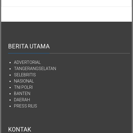
Aset
Kekayaan
YPKEN
Dialihkan
Kepada
Yayasan
Mutiara
Kasih
Imanuel
BERITA UTAMA
Kepulauan
Nias
ADVERTORIAL
TANGERANGSELATAN
SELEBRITIS
NASIONAL
TNI POLRI
BANTEN
DAERAH
PRESS RILIS
KONTAK