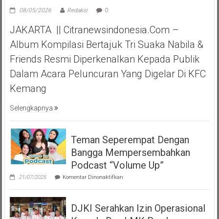
08/05/2026
Redaksi
0
JAKARTA || Citranewsindonesia.com –
Album Kompilasi Bertajuk Tri Suaka Nabila &
Friends Resmi Diperkenalkan Kepada Publik
Dalam Acara Peluncuran Yang Digelar Di KFC
Kemang
Selengkapnya
Teman Seperempat Dengan
Bangga Mempersembahkan
Podcast “Volume Up”
pada
21/07/2025
Komentar Dinonaktifkan
Teman
Seperempat
Dengan
DJKI Serahkan Izin Operasional
Bangga
Mempersembahkan