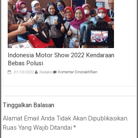
Padi
Antisipasi
Gagal
Panen
Indonesia Motor Show 2022 Kendaraan
Bebas Polusi
pada
01/10/2022
Redaksi
Komentar Dinonaktifkan
Indonesia
Motor
Show
2022
Kendaraan
Tinggalkan Balasan
Bebas
Polusi
Alamat Email Anda Tidak Akan Dipublikasikan.
Ruas Yang Wajib Ditandai
*