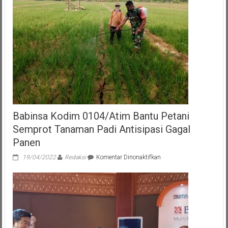
Warga
Terapkan
Perilaku
Hidup
Bersih
Babinsa Kodim 0104/Atim Bantu Petani
Semprot Tanaman Padi Antisipasi Gagal
Panen
pada
19/04/2022
Redaksi
Komentar Dinonaktifkan
Babinsa
Kodim
0104/Atim
Bantu
Petani
Semprot
Tanaman