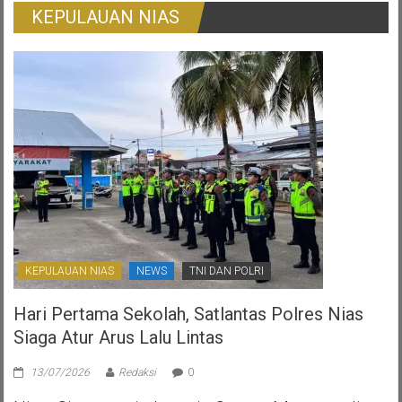
Surat
KEPULAUAN NIAS
Ijo:
Gambaran
Otonomi
Daerah
Yang
Ternoda
KEPULAUAN NIAS
NEWS
TNI DAN POLRI
Hari Pertama Sekolah, Satlantas Polres Nias
Siaga Atur Arus Lalu Lintas
13/07/2026
Redaksi
0