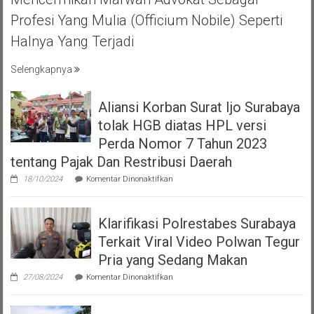
BIHAL
KEBERSAMA
Profesi Yang Mulia (officium Nobile) Seperti
DAN
Halnya Yang Terjadi
RASA
SOLIDARITAS
Selengkapnya
Aliansi Korban Surat Ijo Surabaya
tolak HGB diatas HPL versi
Perda Nomor 7 Tahun 2023
tentang Pajak Dan Restribusi Daerah
pada
18/10/2024
Komentar Dinonaktifkan
Aliansi
Korban
Surat
Klarifikasi Polrestabes Surabaya
Ijo
Surabaya
Terkait Viral Video Polwan Tegur
tolak
HGB
Pria yang Sedang Makan
diatas
pada
HPL
27/08/2024
Komentar Dinonaktifkan
Klarifikasi
versi
Polrestabes
Perda
Surabaya
Nomor