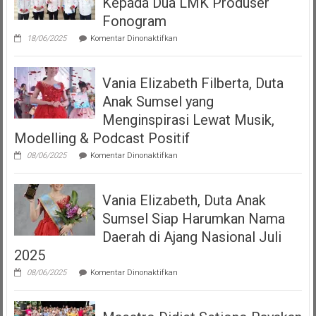
Kepada Dua LMK Produser
Podcast
“Volume
Fonogram
Up”
pada
18/06/2025
Komentar Dinonaktifkan
DJKI
Serahkan
Izin
Vania Elizabeth Filberta, Duta
Operasional
Kepada
Anak Sumsel yang
Dua
LMK
Menginspirasi Lewat Musik,
Produser
Modelling & Podcast Positif
Fonogram
pada
08/06/2025
Komentar Dinonaktifkan
Vania
Elizabeth
Filberta,
Vania Elizabeth, Duta Anak
Duta
Anak
Sumsel Siap Harumkan Nama
Sumsel
yang
Daerah di Ajang Nasional Juli
Menginspirasi
2025
Lewat
Musik,
pada
08/06/2025
Komentar Dinonaktifkan
Modelling
Vania
&
Elizabeth,
Podcast
Duta
Positif
Anak