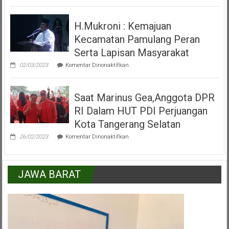
Peresmian
Alun
H.Mukroni : Kemajuan
Alun
Kecamatan
Kecamatan Pamulang Peran
Pamulang
Tangerang
Serta Lapisan Masyarakat
Selatan
pada
02/03/2023
Komentar Dinonaktifkan
H.Mukroni
:
Kemajuan
Saat Marinus Gea,Anggota DPR
Kecamatan
Pamulang
RI Dalam HUT PDI Perjuangan
Peran
Serta
Kota Tangerang Selatan
Lapisan
pada
Masyarakat
26/02/2023
Komentar Dinonaktifkan
Saat
Marinus
Gea,Anggota
DPR
JAWA BARAT
RI
Dalam
HUT
PDI
Perjuangan
Kota
Tangerang