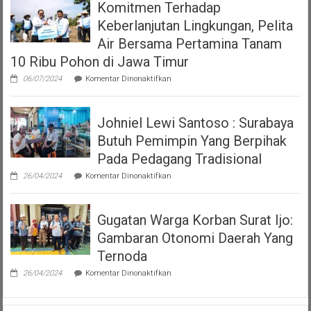
Komitmen Terhadap
Terkait
7
Viral
Tahun
Keberlanjutan Lingkungan, Pelita
Video
2023
Polwan
Air Bersama Pertamina Tanam
tentang
Tegur
Pajak
10 Ribu Pohon di Jawa Timur
Pria
Dan
yang
Restribusi
pada
06/07/2024
Komentar Dinonaktifkan
Sedang
Daerah
Komitmen
Makan
Terhadap
Keberlanjutan
Johniel Lewi Santoso : Surabaya
Lingkungan,
Pelita
Butuh Pemimpin Yang Berpihak
Air
Bersama
Pada Pedagang Tradisional
Pertamina
pada
Tanam
26/04/2024
Komentar Dinonaktifkan
Johniel
10
Lewi
Ribu
Santoso
Pohon
Gugatan Warga Korban Surat Ijo:
:
di
Surabaya
Jawa
Gambaran Otonomi Daerah Yang
Butuh
Timur
Pemimpin
Ternoda
Yang
pada
Berpihak
26/04/2024
Komentar Dinonaktifkan
Gugatan
Pada
Warga
Pedagang
Korban
Tradisional