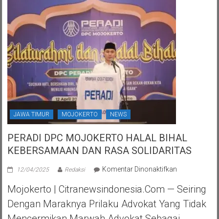
JAWA TIMUR
MOJOKERTO
NEWS
PERADI DPC MOJOKERTO HALAL BIHAL
KEBERSAMAAN DAN RASA SOLIDARITAS
pada
Komentar Dinonaktifkan
12/04/2025
Redaksi
PERADI
Mojokerto | Citranewsindonesia.com — Seiring
DPC
MOJOKERTO
Dengan Maraknya Prilaku Advokat Yang Tidak
HALAL
Mencermikan Marwah Advokat Sebagai