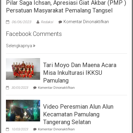
Pilar Saga Ichsan, Apresiasi Giat Akbar (PMP )
Persatuan Masyarakat Pemalang Tangsel
pada
Komentar Dinonaktifkan
06/06/2023
Redaksi
Pilar
Facebook Comments
Saga
Ichsan,
Selengkapnya
Apresiasi
Giat
Akbar
Tari Moyo Dan Maena Acara
(PMP
)
Misa Inkulturasi IKKSU
Persatuan
Pamulang
Masyarakat
pada
30/05/2023
Komentar Dinonaktifkan
Pemalang
Tari
Moyo
Tangsel
Dan
Video Peresmian Alun Alun
Maena
Acara
Kecamatan Pamulang
Misa
Inkulturasi
Tangerang Selatan
IKKSU
pada
Pamulang
10/03/2023
Komentar Dinonaktifkan
Video