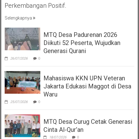
Perkembangan Positif.
Selengkapnya
MTQ Desa Padurenan 2026
Diikuti 52 Peserta, Wujudkan
Generasi Qurani
26/07/2026
0
Mahasiswa KKN UPN Veteran
Jakarta Edukasi Maggot di Desa
Waru
25/07/2026
0
MTQ Desa Curug Cetak Generasi
Cinta Al-Qur’an
18/07/2026
0