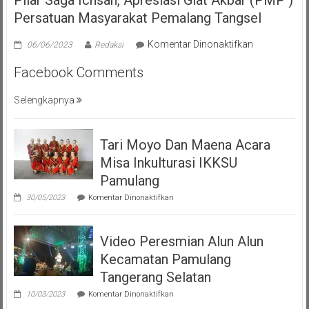
Pilar Saga Ichsan, Apresiasi Giat Akbar (PMP )
Persatuan Masyarakat Pemalang Tangsel
pada
Komentar Dinonaktifkan
06/06/2023
Redaksi
Pilar
Facebook Comments
Saga
Ichsan,
Selengkapnya
Apresiasi
Giat
Akbar
Tari Moyo Dan Maena Acara
(PMP
)
Misa Inkulturasi IKKSU
Persatuan
Pamulang
Masyarakat
pada
30/05/2023
Komentar Dinonaktifkan
Pemalang
Tari
Moyo
Tangsel
Dan
Video Peresmian Alun Alun
Maena
Acara
Kecamatan Pamulang
Misa
Inkulturasi
Tangerang Selatan
IKKSU
pada
Pamulang
10/03/2023
Komentar Dinonaktifkan
Video