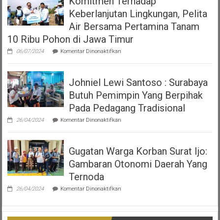
Komitmen Terhadap
7
Viral
Tahun
Keberlanjutan Lingkungan, Pelita
Video
2023
Polwan
Air Bersama Pertamina Tanam
tentang
Tegur
Pajak
10 Ribu Pohon di Jawa Timur
Pria
Dan
yang
Restribusi
pada
06/07/2024
Komentar Dinonaktifkan
Sedang
Daerah
Komitmen
Makan
Terhadap
Keberlanjutan
Johniel Lewi Santoso : Surabaya
Lingkungan,
Pelita
Butuh Pemimpin Yang Berpihak
Air
Bersama
Pada Pedagang Tradisional
Pertamina
pada
Tanam
26/04/2024
Komentar Dinonaktifkan
Johniel
10
Lewi
Ribu
Santoso
Pohon
Gugatan Warga Korban Surat Ijo:
:
di
Surabaya
Jawa
Gambaran Otonomi Daerah Yang
Butuh
Timur
Pemimpin
Ternoda
Yang
pada
Berpihak
26/04/2024
Komentar Dinonaktifkan
Gugatan
Pada
Warga
Pedagang
Korban
Tradisional
Surat