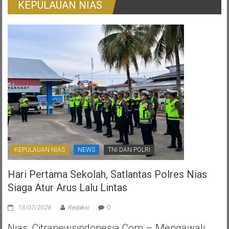
KEPULAUAN NIAS
Ijo:
Gambaran
Otonomi
Daerah
Yang
Ternoda
KEPULAUAN NIAS
NEWS
TNI DAN POLRI
Hari Pertama Sekolah, Satlantas Polres Nias
Siaga Atur Arus Lalu Lintas
13/07/2026
Redaksi
0
Nias, Citranewsindonesia.com – Mengawali