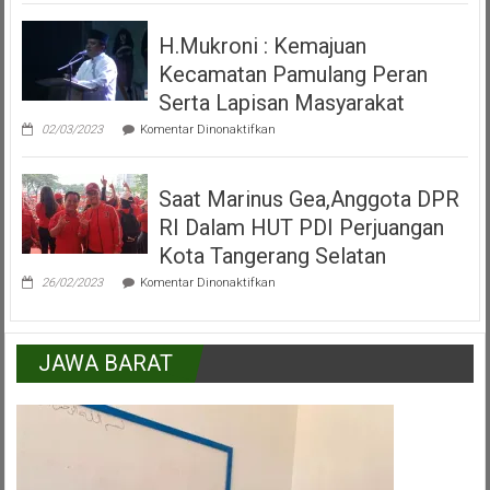
Peresmian
Alun
H.Mukroni : Kemajuan
Alun
Kecamatan
Kecamatan Pamulang Peran
Pamulang
Tangerang
Serta Lapisan Masyarakat
Selatan
pada
02/03/2023
Komentar Dinonaktifkan
H.Mukroni
:
Kemajuan
Saat Marinus Gea,Anggota DPR
Kecamatan
Pamulang
RI Dalam HUT PDI Perjuangan
Peran
Serta
Kota Tangerang Selatan
Lapisan
pada
Masyarakat
26/02/2023
Komentar Dinonaktifkan
Saat
Marinus
Gea,Anggota
DPR
JAWA BARAT
RI
Dalam
HUT
PDI
Perjuangan
Kota
Tangerang
Selatan