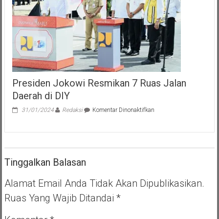
Presiden Jokowi Resmikan 7 Ruas Jalan
Daerah di DIY
pada
31/01/2024
Redaksi
Komentar Dinonaktifkan
Presiden
Jokowi
Resmikan
7
Ruas
Tinggalkan Balasan
Jalan
Daerah
di
Alamat Email Anda Tidak Akan Dipublikasikan.
DIY
Ruas Yang Wajib Ditandai
*