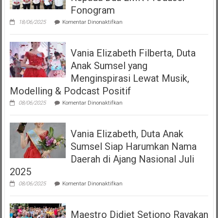
“Volume
Fonogram
Up”
pada
18/06/2025
Komentar Dinonaktifkan
DJKI
Serahkan
Izin
Vania Elizabeth Filberta, Duta
Operasional
Kepada
Anak Sumsel yang
Dua
LMK
Menginspirasi Lewat Musik,
Produser
Modelling & Podcast Positif
Fonogram
pada
08/06/2025
Komentar Dinonaktifkan
Vania
Elizabeth
Filberta,
Vania Elizabeth, Duta Anak
Duta
Anak
Sumsel Siap Harumkan Nama
Sumsel
yang
Daerah di Ajang Nasional Juli
Menginspirasi
2025
Lewat
Musik,
pada
08/06/2025
Komentar Dinonaktifkan
Modelling
Vania
&
Elizabeth,
Podcast
Duta
Positif
Maestro Didiet Setiono Rayakan
Anak