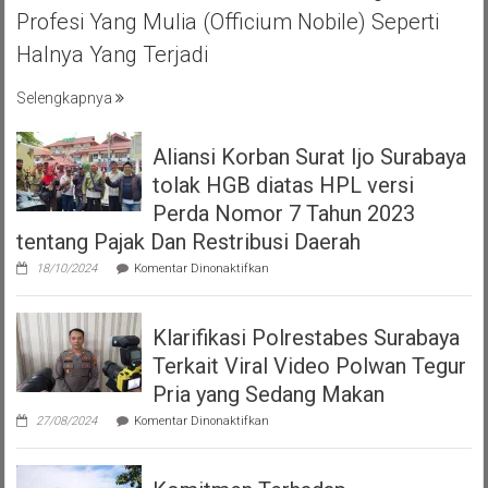
KEBERSAMA
Profesi Yang Mulia (officium Nobile) Seperti
DAN
Halnya Yang Terjadi
RASA
SOLIDARITAS
Selengkapnya
Aliansi Korban Surat Ijo Surabaya
tolak HGB diatas HPL versi
Perda Nomor 7 Tahun 2023
tentang Pajak Dan Restribusi Daerah
pada
18/10/2024
Komentar Dinonaktifkan
Aliansi
Korban
Surat
Klarifikasi Polrestabes Surabaya
Ijo
Surabaya
Terkait Viral Video Polwan Tegur
tolak
HGB
Pria yang Sedang Makan
diatas
pada
HPL
27/08/2024
Komentar Dinonaktifkan
Klarifikasi
versi
Polrestabes
Perda
Surabaya
Nomor
Terkait