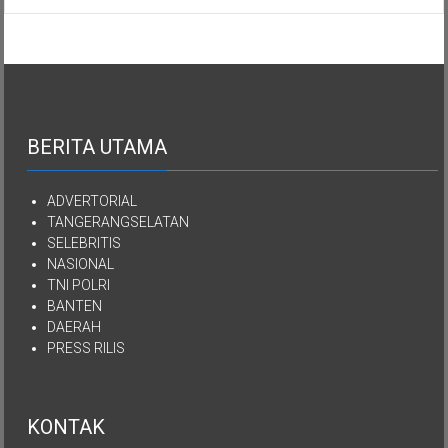
Aset
Kekayaan
YPKEN
Dialihkan
Kepada
Yayasan
Mutiara
Kasih
Imanuel
BERITA UTAMA
Kepulauan
Nias
ADVERTORIAL
TANGERANGSELATAN
SELEBRITIS
NASIONAL
TNI POLRI
BANTEN
DAERAH
PRESS RILIS
KONTAK