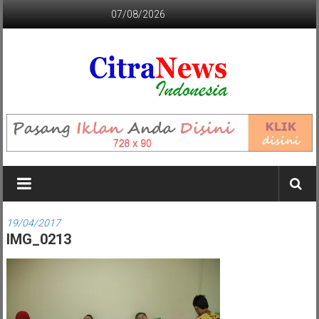
Lompat
07/08/2026
ke
konten
CITRANEWS
INDONESIA
BERANI
DAN
KRISTIS
19/04/2017
IMG_0213