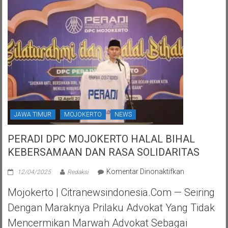
JAWA TIMUR
MOJOKERTO
NEWS
PERADI DPC MOJOKERTO HALAL BIHAL
KEBERSAMAAN DAN RASA SOLIDARITAS
pada
Komentar Dinonaktifkan
12/04/2025
Redaksi
PERADI
Mojokerto | Citranewsindonesia.com — Seiring
DPC
MOJOKERTO
Dengan Maraknya Prilaku Advokat Yang Tidak
HALAL
Mencermikan Marwah Advokat Sebagai
BIHAL