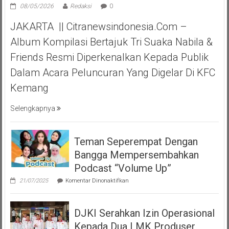
08/05/2026
Redaksi
0
JAKARTA || Citranewsindonesia.com –
Album Kompilasi Bertajuk Tri Suaka Nabila &
Friends Resmi Diperkenalkan Kepada Publik
Dalam Acara Peluncuran Yang Digelar Di KFC
Kemang
Selengkapnya
Teman Seperempat Dengan
Bangga Mempersembahkan
Podcast “Volume Up”
pada
21/07/2025
Komentar Dinonaktifkan
Teman
Seperempat
Dengan
DJKI Serahkan Izin Operasional
Bangga
Mempersembahkan
Kepada Dua LMK Produser
Podcast