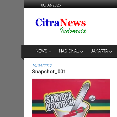
Lompat
08/08/2026
ke
konten
CITRANEWS
INDONESIA
BERANI
DAN
KRISTIS
NEWS
NASIONAL
JAKARTA
19/04/2017
Snapshot_001