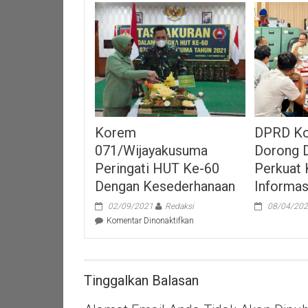
Korem
DPRD Ko
071/Wijayakusuma
Dorong 
Peringati HUT Ke-60
Perkuat 
Dengan Kesederhanaan
Informas
02/09/2021
Redaksi
08/04/20
pada
Komentar Dinonaktifkan
Korem
071/Wijayakusuma
Peringati
HUT
Tinggalkan Balasan
Ke-
60
Dengan