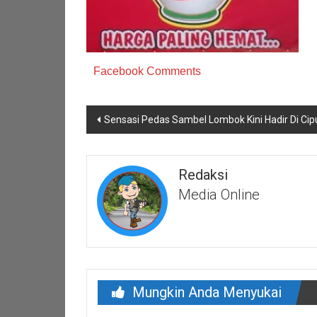
Facebook Comments
Navigasi
Sensasi Pedas Sambel Lombok Kini Hadir Di Cip
pos
Redaksi
Media Online
Mungkin Anda Menyukai