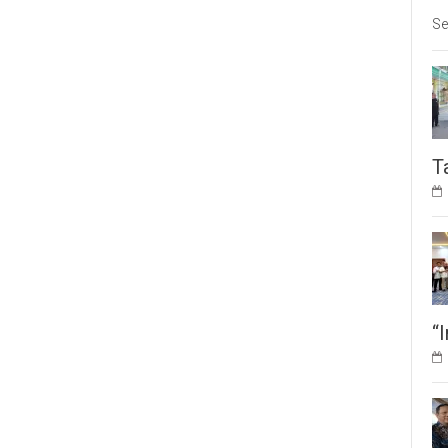
Se
T
“