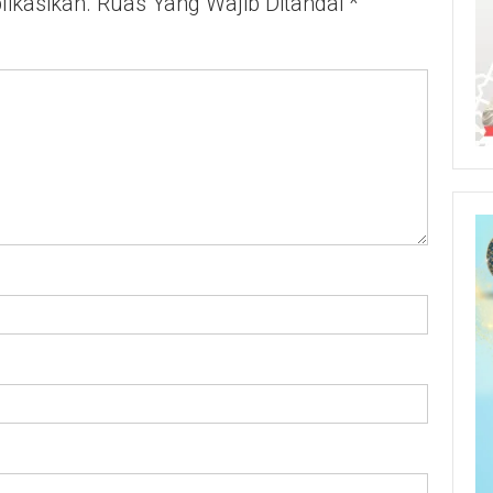
ikasikan.
Ruas Yang Wajib Ditandai
*