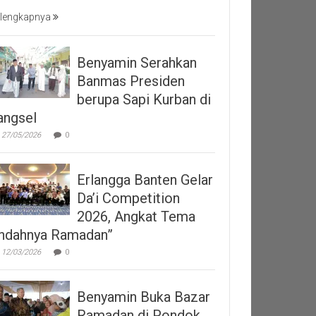
lengkapnya
Benyamin Serahkan
Banmas Presiden
berupa Sapi Kurban di
angsel
27/05/2026
0
Erlangga Banten Gelar
Da’i Competition
2026, Angkat Tema
Indahnya Ramadan”
12/03/2026
0
Benyamin Buka Bazar
Ramadan di Pondok