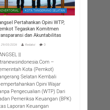
ADVERTORIAL
KOTA TANGERANG SELATAN
angsel Pertahankan Opini WTP,
emkot Tegaskan Komitmen
ransparansi dan Akuntabilitas
29/05/2026
Redaksi
0
ANGSEL ||
itranewsindonesia.com –
emerintah Kota (Pemkot)
angerang Selatan Kembali
empertahankan Opini Wajar
anpa Pengecualian (WTP) Dari
adan Pemeriksa Keuangan (BPK)
tas Laporan Keuangan