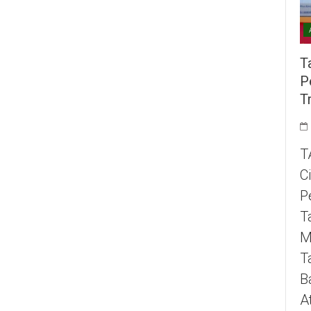
T
P
T
T
C
P
T
M
T
B
A