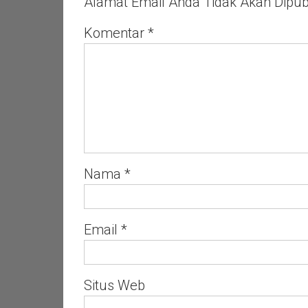
Alamat Email Anda Tidak Akan Dipubl
Kesederhanaan
Komentar
*
Nama
*
Email
*
Situs Web