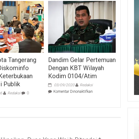
ta Tangerang
Dandim Gelar Pertemuan
Diskominfo
Dengan KBT Wilayah
Keterbukaan
Kodim 0104/Atim
i Publik
03/09/2020
Redaksi
pada
Komentar Dinonaktifkan
26
Redaksi
0
Dandim
Gelar
Pertemuan
Dengan
KBT
Wilayah
Kodim
0104/Atim