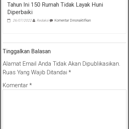
Tahun Ini 150 Rumah Tidak Layak Huni
Diperbaiki
pada
26/07/2022
Redaksi
Komentar Dinonaktifkan
Tahun
Ini
150
Rumah
Tidak
Tinggalkan Balasan
Layak
Huni
Diperbaiki
Alamat Email Anda Tidak Akan Dipublikasikan.
Ruas Yang Wajib Ditandai
*
Komentar
*