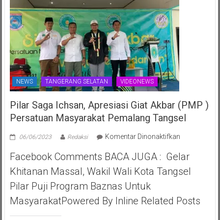
NEWS
TANGERANG SELATAN
VIDEONEWS
Pilar Saga Ichsan, Apresiasi Giat Akbar (PMP )
Persatuan Masyarakat Pemalang Tangsel
pada
Komentar Dinonaktifkan
06/06/2023
Redaksi
Pilar
Facebook Comments BACA JUGA : Gelar
Saga
Ichsan,
Khitanan Massal, Wakil Wali Kota Tangsel
Apresiasi
Pilar Puji Program Baznas Untuk
Giat
Akbar
MasyarakatPowered By Inline Related Posts
(PMP
)