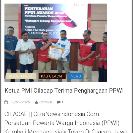
JAWA TENGAH
KAB CILACAP
NEWS
Ketua PMI Cilacap Terima Penghargaan PPWI
22/05/2026
Redaksi
0
CILACAP || CitraNewsindonesia.com –
Persatuan Pewarta Warga Indonesia (PPWI)
Kembali Mengapresiasi Tokoh Di Cilacap, Jawa