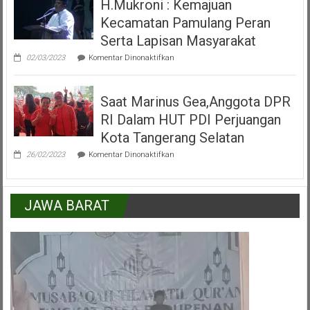
H.Mukroni : Kemajuan
Alun
Kecamatan
Kecamatan Pamulang Peran
Pamulang
Tangerang
Serta Lapisan Masyarakat
Selatan
pada
02/03/2023
Komentar Dinonaktifkan
H.Mukroni
:
Kemajuan
Saat Marinus Gea,Anggota DPR
Kecamatan
Pamulang
RI Dalam HUT PDI Perjuangan
Peran
Serta
Kota Tangerang Selatan
Lapisan
pada
Masyarakat
26/02/2023
Komentar Dinonaktifkan
Saat
Marinus
Gea,Anggota
DPR
JAWA BARAT
RI
Dalam
HUT
PDI
Perjuangan
Kota
Tangerang
Selatan