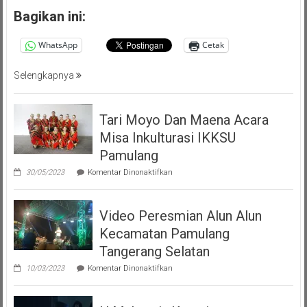
Persatuan
Bagikan ini:
Masyarakat
Pemalang
WhatsApp
Cetak
Tangsel
Selengkapnya
Tari Moyo Dan Maena Acara
Misa Inkulturasi IKKSU
Pamulang
pada
30/05/2023
Komentar Dinonaktifkan
Tari
Moyo
Dan
Video Peresmian Alun Alun
Maena
Acara
Kecamatan Pamulang
Misa
Inkulturasi
Tangerang Selatan
IKKSU
pada
Pamulang
10/03/2023
Komentar Dinonaktifkan
Video
Peresmian
Alun