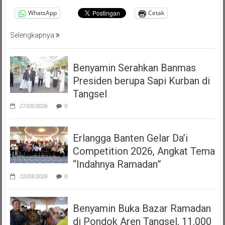
WhatsApp
Cetak
Selengkapnya
Benyamin Serahkan Banmas
Presiden berupa Sapi Kurban di
Tangsel
27/05/2026
0
Erlangga Banten Gelar Da’i
Competition 2026, Angkat Tema
“Indahnya Ramadan”
12/03/2026
0
Benyamin Buka Bazar Ramadan
di Pondok Aren Tangsel, 11.000