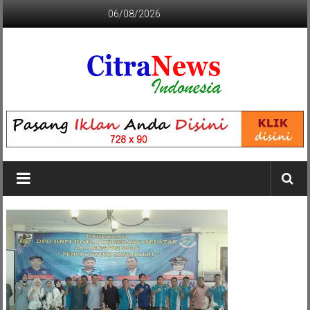
Lompat
06/08/2026
ke
konten
CITRANEWS
INDONESIA
BERANI
DAN
KRISTIS