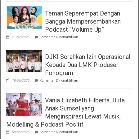
Teman Seperempat Dengan
Bangga Mempersembahkan
Podcast “Volume Up”
pada
21/07/2025
Komentar Dinonaktifkan
Teman
Seperempat
Dengan
DJKI Serahkan Izin Operasional
Bangga
Mempersembahkan
Kepada Dua LMK Produser
Podcast
“Volume
Fonogram
Up”
pada
18/06/2025
Komentar Dinonaktifkan
DJKI
Serahkan
Izin
Vania Elizabeth Filberta, Duta
Operasional
Kepada
Anak Sumsel yang
Dua
LMK
Menginspirasi Lewat Musik,
Produser
Modelling & Podcast Positif
Fonogram
pada
08/06/2025
Komentar Dinonaktifkan
Vania