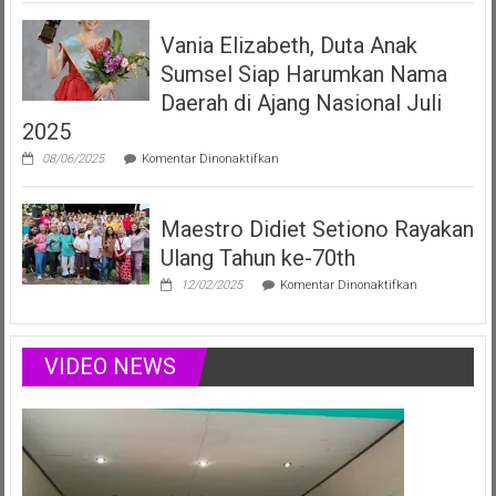
Elizabeth
Filberta,
Vania Elizabeth, Duta Anak
Duta
Anak
Sumsel Siap Harumkan Nama
Sumsel
yang
Daerah di Ajang Nasional Juli
Menginspirasi
2025
Lewat
Musik,
pada
08/06/2025
Komentar Dinonaktifkan
Modelling
Vania
&
Elizabeth,
Podcast
Duta
Positif
Maestro Didiet Setiono Rayakan
Anak
Sumsel
Ulang Tahun ke-70th
Siap
Harumkan
pada
12/02/2025
Komentar Dinonaktifkan
Nama
Maestro
Daerah
Didiet
di
Setiono
Ajang
Rayakan
VIDEO NEWS
Nasional
Ulang
Juli
Tahun
2025
ke-
70th