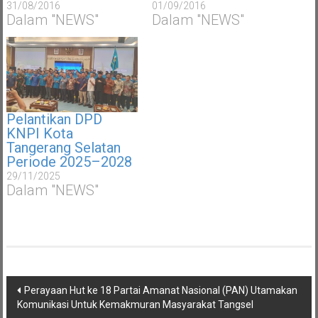
31/08/2016
01/09/2016
Dalam "NEWS"
Dalam "NEWS"
Pelantikan DPD
KNPI Kota
Tangerang Selatan
Periode 2025–2028
29/11/2025
Dalam "NEWS"
Navigasi
Perayaan Hut ke 18 Partai Amanat Nasional (PAN) Utamakan
pos
Komunikasi Untuk Kemakmuran Masyarakat Tangsel