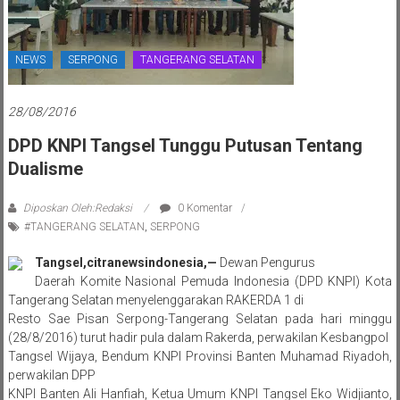
NEWS
SERPONG
TANGERANG SELATAN
28/08/2016
DPD KNPI Tangsel Tunggu Putusan Tentang
Dualisme
Diposkan Oleh:Redaksi
0 Komentar
#TANGERANG SELATAN
,
SERPONG
Tangsel,citranewsindonesia,—
Dewan Pengurus
Daerah Komite Nasional Pemuda Indonesia (DPD KNPI) Kota
Tangerang Selatan menyelenggarakan RAKERDA 1 di
Resto Sae Pisan Serpong-Tangerang Selatan pada hari minggu
(28/8/2016) turut hadir pula dalam Rakerda, perwakilan Kesbangpol
Tangsel Wijaya, Bendum KNPI Provinsi Banten Muhamad Riyadoh,
perwakilan DPP
KNPI Banten Ali Hanfiah, Ketua Umum KNPI Tangsel Eko Widjianto,