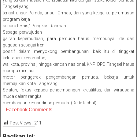
yang terkait masalah konsolidasi kita dengan stakeholder pemuda
Tangsel yang
terkait unsur Pemda, unsur Ormas, dan yang ketiga itu perumusan
program kerja
secara teknis,” Pungkas Rahman
Sebagai perwujudan
gairah kepemudaan, para pemuda harus mempunyai ide dan
gagasan sebagai tren
positif dalam menyokong pembangunan, baik itu di tinggkat
kelurahan, kecamatan,
walikota, provinsi, hingga kancah nasional. KNPI DPD Tangsel harus
mampu menjadi
motor penggerak pengembangan pemuda, bekerja untuk
memajukan Kota Tangerang
Selatan, fokus kepada pengembangan kreatifitas, dan wirausaha
muda dalam rangka
membangun kemandirian pemuda. (Dede Richal)
Facebook Comments
Post Views :
211
Bagikan ini: