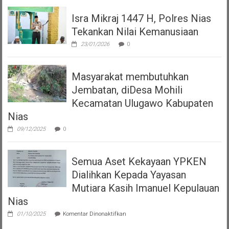
Isra Mikraj 1447 H, Polres Nias
Tekankan Nilai Kemanusiaan
23/01/2026
0
Masyarakat membutuhkan
Jembatan, diDesa Mohili
Kecamatan Ulugawo Kabupaten
Nias
09/12/2025
0
Semua Aset Kekayaan YPKEN
Dialihkan Kepada Yayasan
Mutiara Kasih Imanuel Kepulauan
Nias
pada
01/10/2025
Komentar Dinonaktifkan
Semua
Aset