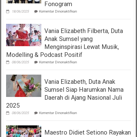
“Volume
Fonogram
Up”
pada
18/06/2025
Komentar Dinonaktifkan
DJKI
Serahkan
Izin
Vania Elizabeth Filberta, Duta
Operasional
Kepada
Anak Sumsel yang
Dua
LMK
Menginspirasi Lewat Musik,
Produser
Modelling & Podcast Positif
Fonogram
pada
08/06/2025
Komentar Dinonaktifkan
Vania
Elizabeth
Filberta,
Vania Elizabeth, Duta Anak
Duta
Anak
Sumsel Siap Harumkan Nama
Sumsel
yang
Daerah di Ajang Nasional Juli
Menginspirasi
2025
Lewat
Musik,
pada
08/06/2025
Komentar Dinonaktifkan
Modelling
Vania
&
Elizabeth,
Podcast
Duta
Positif
Maestro Didiet Setiono Rayakan
Anak
Sumsel