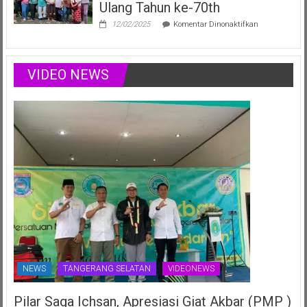
Ulang Tahun ke-70th
Siap
Harumkan
pada
12/02/2025
Komentar Dinonaktifkan
Nama
Maestro
Daerah
Didiet
di
Setiono
Ajang
Rayakan
VIDEO NEWS
Nasional
Ulang
Juli
Tahun
2025
ke-
70th
NEWS
TANGERANG SELATAN
VIDEONEWS
Pilar Saga Ichsan, Apresiasi Giat Akbar (PMP )