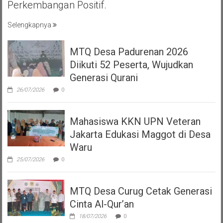
Perkembangan Positif.
Selengkapnya
MTQ Desa Padurenan 2026
Diikuti 52 Peserta, Wujudkan
Generasi Qurani
26/07/2026
0
Mahasiswa KKN UPN Veteran
Jakarta Edukasi Maggot di Desa
Waru
25/07/2026
0
MTQ Desa Curug Cetak Generasi
Cinta Al-Qur’an
18/07/2026
0