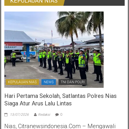
KEPULAUAN NIAS
Ijo:
Gambaran
Otonomi
Daerah
Yang
Ternoda
KEPULAUAN NIAS
NEWS
TNI DAN POLRI
Hari Pertama Sekolah, Satlantas Polres Nias
Siaga Atur Arus Lalu Lintas
13/07/2026
Redaksi
0
Nias, Citranewsindonesia.com – Mengawali