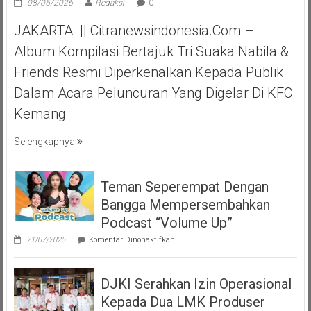
08/05/2026
Redaksi
0
JAKARTA || Citranewsindonesia.com –
Album Kompilasi Bertajuk Tri Suaka Nabila &
Friends Resmi Diperkenalkan Kepada Publik
Dalam Acara Peluncuran Yang Digelar Di KFC
Kemang
Selengkapnya
Teman Seperempat Dengan
Bangga Mempersembahkan
Podcast “Volume Up”
pada
21/07/2025
Komentar Dinonaktifkan
Teman
Seperempat
Dengan
DJKI Serahkan Izin Operasional
Bangga
Mempersembahkan
Kepada Dua LMK Produser
Podcast