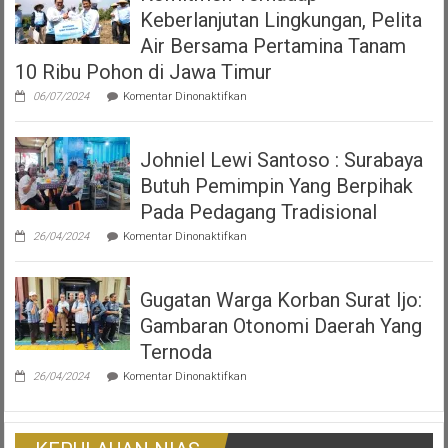
Viral
Tahun
Keberlanjutan Lingkungan, Pelita
Video
2023
Polwan
Air Bersama Pertamina Tanam
tentang
Tegur
Pajak
10 Ribu Pohon di Jawa Timur
Pria
Dan
yang
Restribusi
pada
06/07/2024
Komentar Dinonaktifkan
Sedang
Daerah
Komitmen
Makan
Terhadap
Keberlanjutan
Johniel Lewi Santoso : Surabaya
Lingkungan,
Pelita
Butuh Pemimpin Yang Berpihak
Air
Bersama
Pada Pedagang Tradisional
Pertamina
pada
Tanam
26/04/2024
Komentar Dinonaktifkan
Johniel
10
Lewi
Ribu
Santoso
Pohon
Gugatan Warga Korban Surat Ijo:
:
di
Surabaya
Jawa
Gambaran Otonomi Daerah Yang
Butuh
Timur
Pemimpin
Ternoda
Yang
pada
Berpihak
26/04/2024
Komentar Dinonaktifkan
Gugatan
Pada
Warga
Pedagang
Korban
Tradisional
Surat