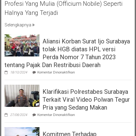
KEBERSAMA
Profesi Yang Mulia (officium Nobile) Seperti
DAN
Halnya Yang Terjadi
RASA
SOLIDARITAS
Selengkapnya
Aliansi Korban Surat Ijo Surabaya
tolak HGB diatas HPL versi
Perda Nomor 7 Tahun 2023
tentang Pajak Dan Restribusi Daerah
pada
18/10/2024
Komentar Dinonaktifkan
Aliansi
Korban
Surat
Klarifikasi Polrestabes Surabaya
Ijo
Surabaya
Terkait Viral Video Polwan Tegur
tolak
HGB
Pria yang Sedang Makan
diatas
pada
HPL
27/08/2024
Komentar Dinonaktifkan
Klarifikasi
versi
Polrestabes
Perda
Surabaya
Nomor
Komitmen Terhadap
Terkait
7