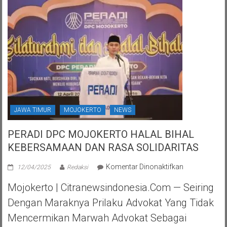
JAWA TIMUR
MOJOKERTO
NEWS
PERADI DPC MOJOKERTO HALAL BIHAL
KEBERSAMAAN DAN RASA SOLIDARITAS
pada
Komentar Dinonaktifkan
12/04/2025
Redaksi
PERADI
Mojokerto | Citranewsindonesia.com — Seiring
DPC
MOJOKERTO
Dengan Maraknya Prilaku Advokat Yang Tidak
HALAL
Mencermikan Marwah Advokat Sebagai
BIHAL