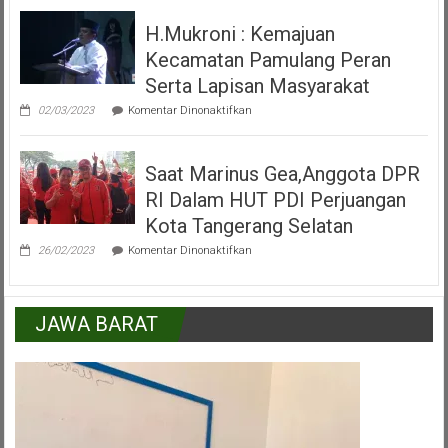
Alun
H.Mukroni : Kemajuan
Alun
Kecamatan
Kecamatan Pamulang Peran
Pamulang
Tangerang
Serta Lapisan Masyarakat
Selatan
pada
02/03/2023
Komentar Dinonaktifkan
H.Mukroni
:
Kemajuan
Saat Marinus Gea,Anggota DPR
Kecamatan
Pamulang
RI Dalam HUT PDI Perjuangan
Peran
Serta
Kota Tangerang Selatan
Lapisan
pada
Masyarakat
26/02/2023
Komentar Dinonaktifkan
Saat
Marinus
Gea,Anggota
DPR
JAWA BARAT
RI
Dalam
HUT
PDI
Perjuangan
Kota
Tangerang
Selatan