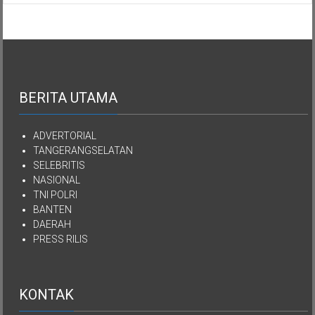
Kekayaan
YPKEN
Dialihkan
Kepada
Yayasan
Mutiara
Kasih
Imanuel
BERITA UTAMA
Kepulauan
Nias
ADVERTORIAL
TANGERANGSELATAN
SELEBRITIS
NASIONAL
TNI POLRI
BANTEN
DAERAH
PRESS RILIS
KONTAK