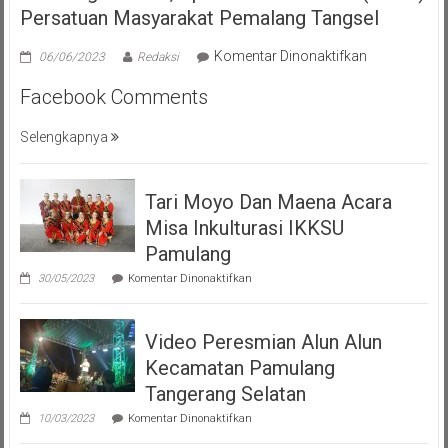
Persatuan Masyarakat Pemalang Tangsel
pada
Komentar Dinonaktifkan
06/06/2023
Redaksi
Pilar
Facebook Comments
Saga
Ichsan,
Selengkapnya
Apresiasi
Giat
Akbar
Tari Moyo Dan Maena Acara
(PMP
)
Misa Inkulturasi IKKSU
Persatuan
Pamulang
Masyarakat
pada
30/05/2023
Komentar Dinonaktifkan
Pemalang
Tari
Moyo
Tangsel
Dan
Video Peresmian Alun Alun
Maena
Acara
Kecamatan Pamulang
Misa
Inkulturasi
Tangerang Selatan
IKKSU
pada
Pamulang
10/03/2023
Komentar Dinonaktifkan
Video
Peresmian