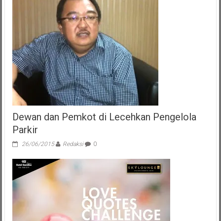
Lakukan
Giat
Uji
Petik
Beberapa
SPBU
Dewan dan Pemkot di Lecehkan Pengelola
Parkir
26/06/2015
Redaksi
0