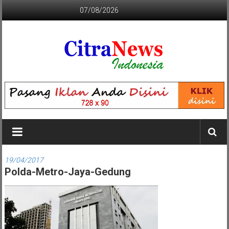
Lompat
07/08/2026
ke
konten
CITRANEWS
INDONESIA
BERANI
DAN
KRISTIS
19/04/2017
Polda-Metro-Jaya-Gedung