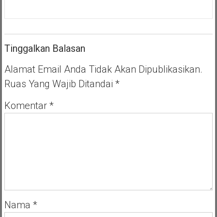
Babinsa
Koramil
Rantau
Peureulak
Tak
Tinggalkan Balasan
Segan
Main
Lumpur,
Alamat Email Anda Tidak Akan Dipublikasikan.
Turun
Ruas Yang Wajib Ditandai
*
Ke
Sawah
Bantu
Komentar
*
Petani
Daud
Nama
*