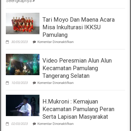
Selengkapnya
Tangsel
Tari Moyo Dan Maena Acara
Misa Inkulturasi IKKSU
Pamulang
pada
30/05/2023
Komentar Dinonaktifkan
Tari
Moyo
Dan
Video Peresmian Alun Alun
Maena
Acara
Kecamatan Pamulang
Misa
Inkulturasi
Tangerang Selatan
IKKSU
pada
Pamulang
10/03/2023
Komentar Dinonaktifkan
Video
Peresmian
Alun
H.Mukroni : Kemajuan
Alun
Kecamatan
Kecamatan Pamulang Peran
Pamulang
Tangerang
Serta Lapisan Masyarakat
Selatan
pada
02/03/2023
Komentar Dinonaktifkan
H.Mukroni