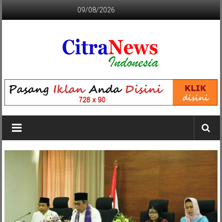
Lompat
09/08/2026
ke
konten
CITRANEWS
INDONESIA
BERANI
DAN
KRISTIS