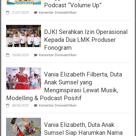
Podcast “Volume Up”
pada
21/07/2025
Komentar Dinonaktifkan
Teman
Seperempat
Dengan
DJKI Serahkan Izin Operasional
Bangga
Mempersembahkan
Kepada Dua LMK Produser
Podcast
“Volume
Fonogram
Up”
pada
18/06/2025
Komentar Dinonaktifkan
DJKI
Serahkan
Izin
Vania Elizabeth Filberta, Duta
Operasional
Kepada
Anak Sumsel yang
Dua
LMK
Menginspirasi Lewat Musik,
Produser
Modelling & Podcast Positif
Fonogram
pada
08/06/2025
Komentar Dinonaktifkan
Vania
Elizabeth
Filberta,
Vania Elizabeth, Duta Anak
Duta
Anak
Sumsel Siap Harumkan Nama
Sumsel