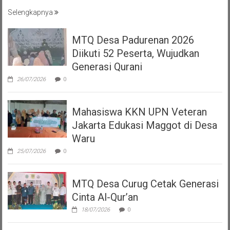
Selengkapnya
MTQ Desa Padurenan 2026
Diikuti 52 Peserta, Wujudkan
Generasi Qurani
26/07/2026
0
Mahasiswa KKN UPN Veteran
Jakarta Edukasi Maggot di Desa
Waru
25/07/2026
0
MTQ Desa Curug Cetak Generasi
Cinta Al-Qur’an
18/07/2026
0