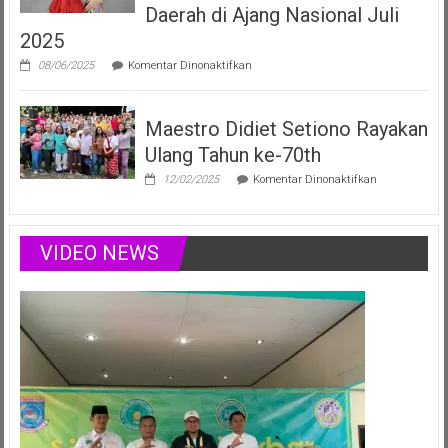
yang
Daerah di Ajang Nasional Juli
Menginspirasi
2025
Lewat
Musik,
pada
08/06/2025
Komentar Dinonaktifkan
Modelling
Vania
&
Elizabeth,
Podcast
Duta
Positif
Maestro Didiet Setiono Rayakan
Anak
Sumsel
Ulang Tahun ke-70th
Siap
Harumkan
pada
12/02/2025
Komentar Dinonaktifkan
Nama
Maestro
Daerah
Didiet
di
Setiono
Ajang
Rayakan
VIDEO NEWS
Nasional
Ulang
Juli
Tahun
2025
ke-
70th