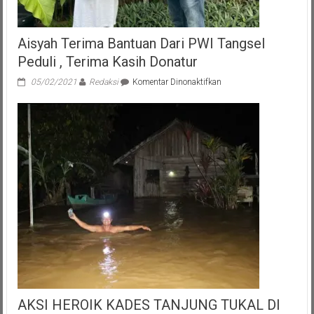
Aisyah Terima Bantuan Dari PWI Tangsel
Peduli , Terima Kasih Donatur
pada
05/02/2021
Redaksi
Komentar Dinonaktifkan
Aisyah
Terima
Bantuan
Dari
PWI
Tangsel
Peduli
,
Terima
Kasih
Donatur
AKSI HEROIK KADES TANJUNG TUKAL DI