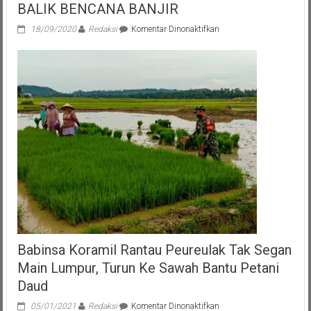
BALIK BENCANA BANJIR
pada
18/09/2020
Redaksi
Komentar Dinonaktifkan
AKSI
HEROIK
KADES
TANJUNG
TUKAL
DI
BALIK
BENCANA
BANJIR
Babinsa Koramil Rantau Peureulak Tak Segan
Main Lumpur, Turun Ke Sawah Bantu Petani
Daud
pada
05/01/2021
Redaksi
Komentar Dinonaktifkan