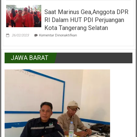
:
Kemajuan
Saat Marinus Gea,Anggota DPR
Kecamatan
Pamulang
RI Dalam HUT PDI Perjuangan
Peran
Serta
Kota Tangerang Selatan
Lapisan
pada
Masyarakat
26/02/2023
Komentar Dinonaktifkan
Saat
Marinus
Gea,Anggota
DPR
JAWA BARAT
RI
Dalam
HUT
PDI
Perjuangan
Kota
Tangerang
Selatan