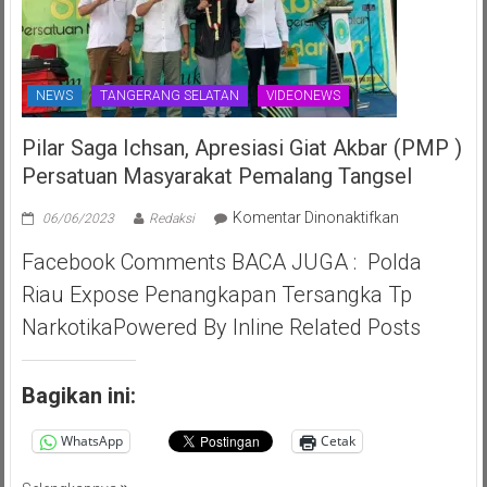
NEWS
TANGERANG SELATAN
VIDEONEWS
Pilar Saga Ichsan, Apresiasi Giat Akbar (PMP )
Persatuan Masyarakat Pemalang Tangsel
pada
Komentar Dinonaktifkan
06/06/2023
Redaksi
Pilar
Facebook Comments BACA JUGA : Polda
Saga
Ichsan,
Riau Expose Penangkapan Tersangka Tp
Apresiasi
NarkotikaPowered By Inline Related Posts
Giat
Akbar
(PMP
Bagikan ini:
)
Persatuan
WhatsApp
Cetak
Masyarakat
Pemalang