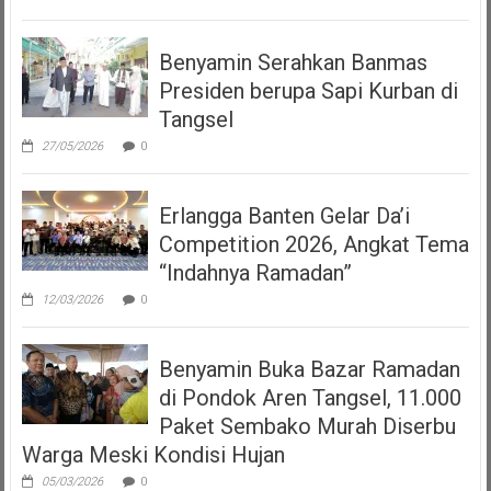
Benyamin Serahkan Banmas
Presiden berupa Sapi Kurban di
Tangsel
27/05/2026
0
Erlangga Banten Gelar Da’i
Competition 2026, Angkat Tema
“Indahnya Ramadan”
12/03/2026
0
Benyamin Buka Bazar Ramadan
di Pondok Aren Tangsel, 11.000
Paket Sembako Murah Diserbu
Warga Meski Kondisi Hujan
05/03/2026
0