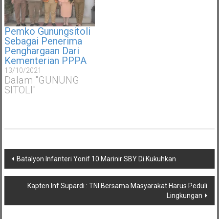
Pemko Gunungsitoli
Sebagai Penerima
Penghargaan Dari
Kementerian PPPA
13/10/2021
Dalam "GUNUNG
SITOLI"
Navigasi
Batalyon Infanteri Yonif 10 Marinir SBY Di Kukuhkan
pos
Kapten Inf Supardi : TNI Bersama Masyarakat Harus Peduli
Lingkungan