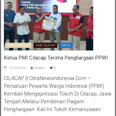
JAWA TENGAH
KAB CILACAP
NEWS
Ketua PMI Cilacap Terima Penghargaan PPWI
22/05/2026
Redaksi
0
CILACAP || CitraNewsindonesia.com –
Persatuan Pewarta Warga Indonesia (PPWI)
Kembali Mengapresiasi Tokoh Di Cilacap, Jawa
Tengah Melalui Pemberian Piagam
Penghargaan. Kali Ini Tokoh Kemanusiaan