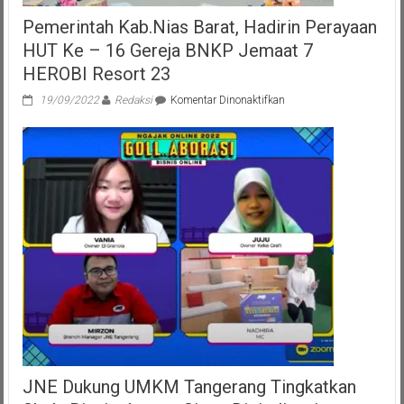
Pemerintah Kab.Nias Barat, Hadirin Perayaan
HUT Ke – 16 Gereja BNKP Jemaat 7
HEROBI Resort 23
pada
19/09/2022
Redaksi
Komentar Dinonaktifkan
Pemerintah
Kab.Nias
Barat,
Hadirin
Perayaan
HUT
Ke
–
16
Gereja
BNKP
Jemaat
7
HEROBI
Resort
23
JNE Dukung UMKM Tangerang Tingkatkan