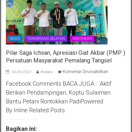
NEWS
TANGERANG SELATAN
VIDEONEWS
Pilar Saga Ichsan, Apresiasi Giat Akbar (PMP )
Persatuan Masyarakat Pemalang Tangsel
pada
Komentar Dinonaktifkan
06/06/2023
Redaksi
Pilar
Facebook Comments BACA JUGA : Aktif
Saga
Ichsan,
Berikan Pendampingan, Koptu Sulaiman
Apresiasi
Bantu Petani Rontokkan PadiPowered
Giat
Akbar
By Inline Related Posts
(PMP
)
Persatuan
Bagikan ini: