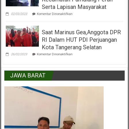
Tangerang
Serta Lapisan Masyarakat
Selatan
pada
02/03/2023
Komentar Dinonaktifkan
H.Mukroni
:
Kemajuan
Saat Marinus Gea,Anggota DPR
Kecamatan
Pamulang
RI Dalam HUT PDI Perjuangan
Peran
Serta
Kota Tangerang Selatan
Lapisan
pada
Masyarakat
26/02/2023
Komentar Dinonaktifkan
Saat
Marinus
Gea,Anggota
DPR
JAWA BARAT
RI
Dalam
HUT
PDI
Perjuangan
Kota
Tangerang
Selatan