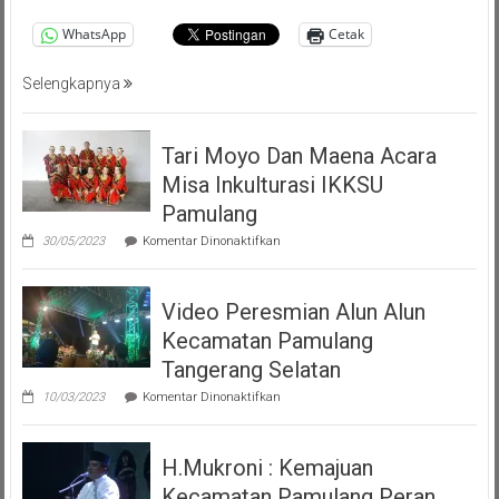
Masyarakat
Pemalang
WhatsApp
Cetak
Tangsel
Selengkapnya
Tari Moyo Dan Maena Acara
Misa Inkulturasi IKKSU
Pamulang
pada
30/05/2023
Komentar Dinonaktifkan
Tari
Moyo
Dan
Video Peresmian Alun Alun
Maena
Acara
Kecamatan Pamulang
Misa
Inkulturasi
Tangerang Selatan
IKKSU
pada
Pamulang
10/03/2023
Komentar Dinonaktifkan
Video
Peresmian
Alun
H.Mukroni : Kemajuan
Alun
Kecamatan
Kecamatan Pamulang Peran
Pamulang