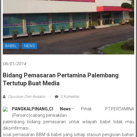
BABEL
NEWS
06/01/2014
Bidang Pemasaran Pertamina Palembang
Tertutup Buat Media
Diposkan Oleh:Redaksi
0 Komentar
PANGKALPINANG,CI News
— Pihak PT.PERTAMINA
(Persero)cabang perwakilan
palembang bidang pemasaran untuk wilayah babel tidak mau
dikomfirmasi
soal pemasaran BBM di babel yang setiap stasiun pengisian bahan