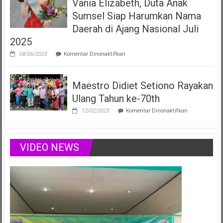
Vania Elizabeth, Duta Anak
Duta
Anak
Sumsel Siap Harumkan Nama
Sumsel
yang
Daerah di Ajang Nasional Juli
Menginspirasi
2025
Lewat
Musik,
pada
08/06/2025
Komentar Dinonaktifkan
Modelling
Vania
&
Elizabeth,
Podcast
Duta
Positif
Maestro Didiet Setiono Rayakan
Anak
Sumsel
Ulang Tahun ke-70th
Siap
Harumkan
pada
12/02/2025
Komentar Dinonaktifkan
Nama
Maestro
Daerah
Didiet
di
Setiono
Ajang
Rayakan
VIDEO NEWS
Nasional
Ulang
Juli
Tahun
2025
ke-
70th