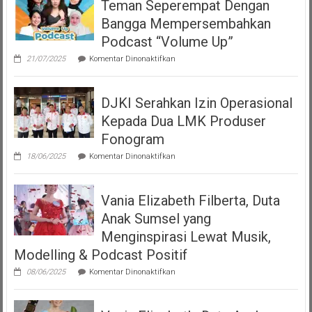
Teman Seperempat Dengan
Bangga Mempersembahkan
Podcast “Volume Up”
pada
21/07/2025
Komentar Dinonaktifkan
Teman
Seperempat
Dengan
DJKI Serahkan Izin Operasional
Bangga
Mempersembahkan
Kepada Dua LMK Produser
Podcast
“Volume
Fonogram
Up”
pada
18/06/2025
Komentar Dinonaktifkan
DJKI
Serahkan
Izin
Vania Elizabeth Filberta, Duta
Operasional
Kepada
Anak Sumsel yang
Dua
LMK
Menginspirasi Lewat Musik,
Produser
Modelling & Podcast Positif
Fonogram
pada
08/06/2025
Komentar Dinonaktifkan
Vania
Elizabeth
Filberta,