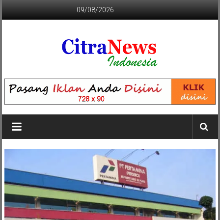
Lompat
09/08/2026
ke
konten
CITRANEWS
INDONESIA
BERANI
DAN
KRISTIS