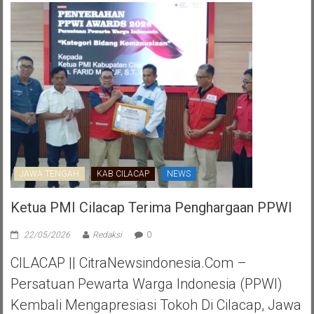
JAWA TENGAH
KAB CILACAP
NEWS
Ketua PMI Cilacap Terima Penghargaan PPWI
22/05/2026
Redaksi
0
CILACAP || CitraNewsindonesia.com –
Persatuan Pewarta Warga Indonesia (PPWI)
Kembali Mengapresiasi Tokoh Di Cilacap, Jawa