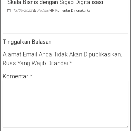
Skala Bisnis dengan Sigap Digitalisasi
pada
13/06/2022
Redaksi
Komentar Dinonaktifkan
JNE
Dukung
UMKM
Tangerang
Tingkatkan
Tinggalkan Balasan
Skala
Bisnis
dengan
Alamat Email Anda Tidak Akan Dipublikasikan.
Sigap
Ruas Yang Wajib Ditandai
*
Digitalisasi
Komentar
*