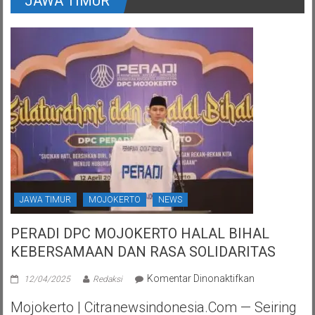
JAWA TIMUR
JAWA TIMUR
MOJOKERTO
NEWS
PERADI DPC MOJOKERTO HALAL BIHAL
KEBERSAMAAN DAN RASA SOLIDARITAS
pada
Komentar Dinonaktifkan
12/04/2025
Redaksi
PERADI
Mojokerto | Citranewsindonesia.com — Seiring
DPC