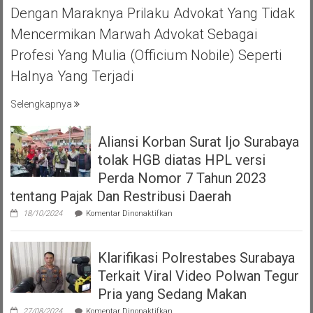
MOJOKERTO
Dengan Maraknya Prilaku Advokat Yang Tidak
HALAL
Mencermikan Marwah Advokat Sebagai
BIHAL
KEBERSAMA
Profesi Yang Mulia (officium Nobile) Seperti
DAN
Halnya Yang Terjadi
RASA
SOLIDARITAS
Selengkapnya
Aliansi Korban Surat Ijo Surabaya
tolak HGB diatas HPL versi
Perda Nomor 7 Tahun 2023
tentang Pajak Dan Restribusi Daerah
pada
18/10/2024
Komentar Dinonaktifkan
Aliansi
Korban
Surat
Klarifikasi Polrestabes Surabaya
Ijo
Surabaya
Terkait Viral Video Polwan Tegur
tolak
HGB
Pria yang Sedang Makan
diatas
pada
HPL
27/08/2024
Komentar Dinonaktifkan