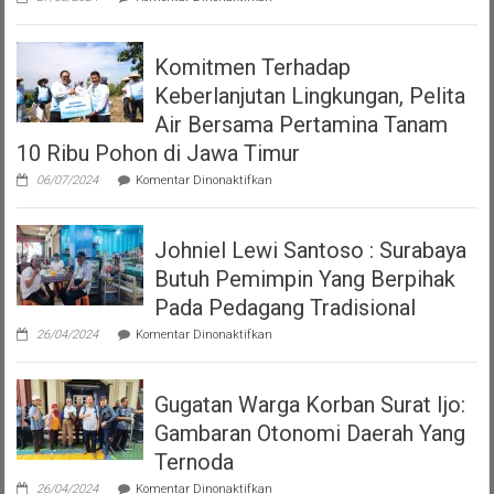
Klarifikasi
versi
Polrestabes
Perda
Surabaya
Nomor
Komitmen Terhadap
Terkait
7
Viral
Tahun
Keberlanjutan Lingkungan, Pelita
Video
2023
Polwan
Air Bersama Pertamina Tanam
tentang
Tegur
Pajak
10 Ribu Pohon di Jawa Timur
Pria
Dan
yang
Restribusi
pada
06/07/2024
Komentar Dinonaktifkan
Sedang
Daerah
Komitmen
Makan
Terhadap
Keberlanjutan
Johniel Lewi Santoso : Surabaya
Lingkungan,
Pelita
Butuh Pemimpin Yang Berpihak
Air
Bersama
Pada Pedagang Tradisional
Pertamina
pada
Tanam
26/04/2024
Komentar Dinonaktifkan
Johniel
10
Lewi
Ribu
Santoso
Pohon
Gugatan Warga Korban Surat Ijo:
:
di
Surabaya
Jawa
Gambaran Otonomi Daerah Yang
Butuh
Timur
Pemimpin
Ternoda
Yang
pada
Berpihak
26/04/2024
Komentar Dinonaktifkan