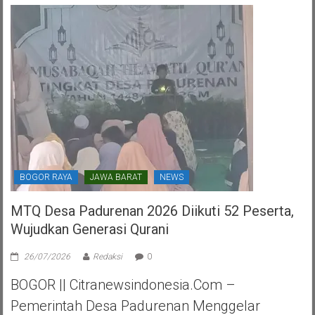
HUT
PDI
Perjuangan
Kota
Tangerang
Selatan
BOGOR RAYA
JAWA BARAT
NEWS
MTQ Desa Padurenan 2026 Diikuti 52 Peserta,
Wujudkan Generasi Qurani
26/07/2026
Redaksi
0
BOGOR || Citranewsindonesia.com –
Pemerintah Desa Padurenan Menggelar