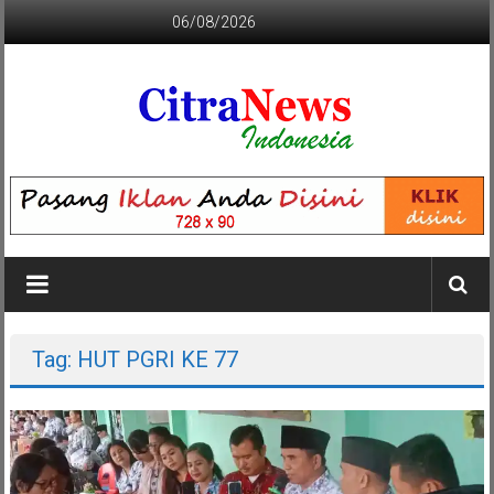
Lompat
06/08/2026
ke
konten
CITRANEWS
INDONESIA
BERANI
DAN
KRISTIS
Tag: HUT PGRI KE 77