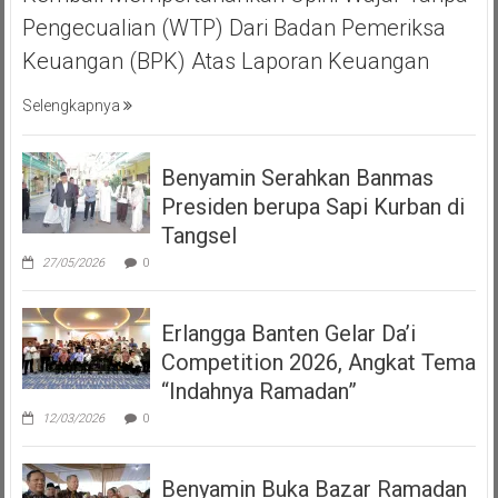
Pengecualian (WTP) Dari Badan Pemeriksa
Keuangan (BPK) Atas Laporan Keuangan
Selengkapnya
Benyamin Serahkan Banmas
Presiden berupa Sapi Kurban di
Tangsel
27/05/2026
0
Erlangga Banten Gelar Da’i
Competition 2026, Angkat Tema
“Indahnya Ramadan”
12/03/2026
0
Benyamin Buka Bazar Ramadan