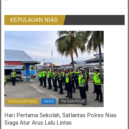
Gugatan
Pada
Warga
Pedagang
Korban
Tradisional
Surat
KEPULAUAN NIAS
Ijo:
Gambaran
Otonomi
Daerah
Yang
Ternoda
KEPULAUAN NIAS
NEWS
TNI DAN POLRI
Hari Pertama Sekolah, Satlantas Polres Nias
Siaga Atur Arus Lalu Lintas