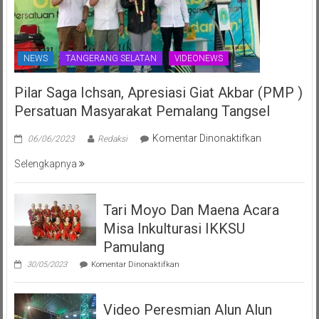
NEWS
TANGERANG SELATAN
VIDEONEWS
Pilar Saga Ichsan, Apresiasi Giat Akbar (PMP )
Persatuan Masyarakat Pemalang Tangsel
pada
Komentar Dinonaktifkan
06/06/2023
Redaksi
Pilar
Selengkapnya
Saga
Ichsan,
Apresiasi
Tari Moyo Dan Maena Acara
Giat
Misa Inkulturasi IKKSU
Akbar
(PMP
Pamulang
)
pada
30/05/2023
Komentar Dinonaktifkan
Persatuan
Tari
Moyo
Masyarakat
Dan
Pemalang
Video Peresmian Alun Alun
Maena
Tangsel
Acara