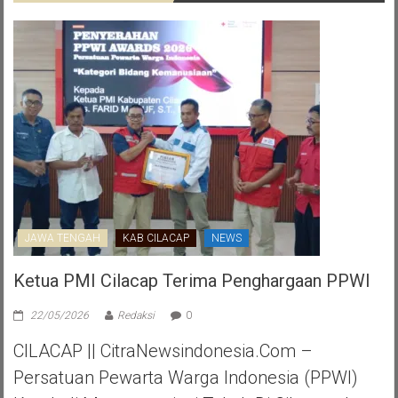
JAWA TENGAH
KAB CILACAP
NEWS
Ketua PMI Cilacap Terima Penghargaan PPWI
22/05/2026
Redaksi
0
CILACAP || CitraNewsindonesia.com –
Persatuan Pewarta Warga Indonesia (PPWI)