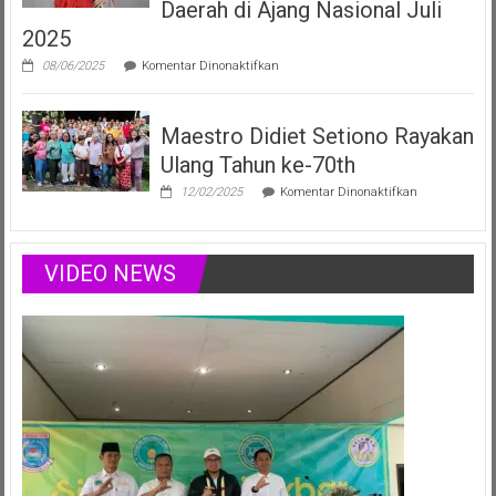
yang
Daerah di Ajang Nasional Juli
Menginspirasi
2025
Lewat
Musik,
pada
08/06/2025
Komentar Dinonaktifkan
Modelling
Vania
&
Elizabeth,
Podcast
Duta
Positif
Maestro Didiet Setiono Rayakan
Anak
Sumsel
Ulang Tahun ke-70th
Siap
Harumkan
pada
12/02/2025
Komentar Dinonaktifkan
Nama
Maestro
Daerah
Didiet
di
Setiono
Ajang
Rayakan
VIDEO NEWS
Nasional
Ulang
Juli
Tahun
2025
ke-
70th