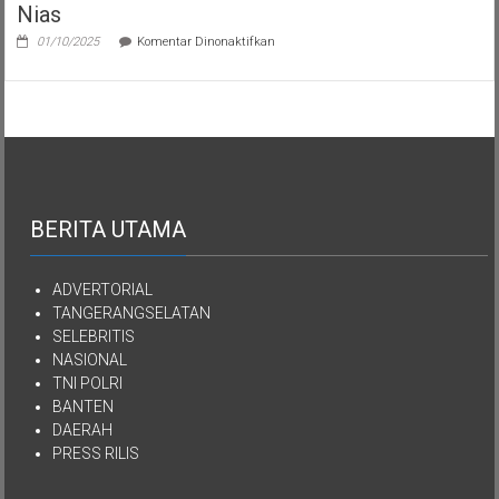
Nias
pada
01/10/2025
Komentar Dinonaktifkan
Semua
Aset
Kekayaan
YPKEN
Dialihkan
Kepada
Yayasan
Mutiara
Kasih
Imanuel
BERITA UTAMA
Kepulauan
Nias
ADVERTORIAL
TANGERANGSELATAN
SELEBRITIS
NASIONAL
TNI POLRI
BANTEN
DAERAH
PRESS RILIS