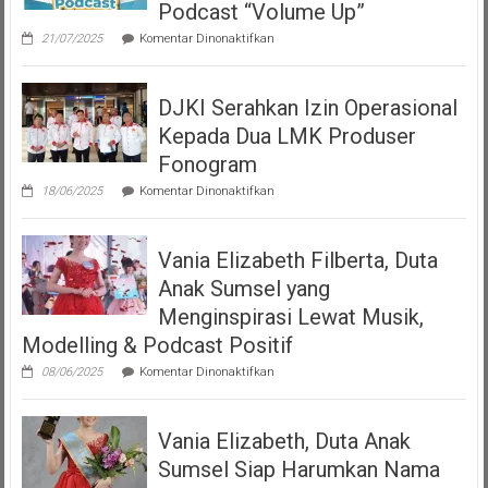
Podcast “Volume Up”
pada
21/07/2025
Komentar Dinonaktifkan
Teman
Seperempat
Dengan
DJKI Serahkan Izin Operasional
Bangga
Mempersembahkan
Kepada Dua LMK Produser
Podcast
“Volume
Fonogram
Up”
pada
18/06/2025
Komentar Dinonaktifkan
DJKI
Serahkan
Izin
Vania Elizabeth Filberta, Duta
Operasional
Kepada
Anak Sumsel yang
Dua
LMK
Menginspirasi Lewat Musik,
Produser
Modelling & Podcast Positif
Fonogram
pada
08/06/2025
Komentar Dinonaktifkan
Vania
Elizabeth
Filberta,
Vania Elizabeth, Duta Anak
Duta
Anak
Sumsel Siap Harumkan Nama
Sumsel