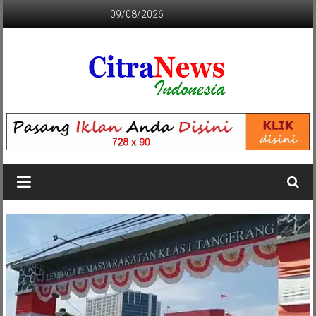
Lompat
09/08/2026
ke
konten
CITRANEWS
INDONESIA
BERANI
DAN
KRISTIS