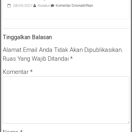
Gubernur
Al
pada
28/05/2021
Redaksi
Komentar Dinonaktifkan
Muktabar
Dinas
Promosikan
Perkimta
Keunggulan
Tangsel
Provinsi
Bidang
Banten
Perumahan
Tinggalkan Balasan
Untuk
,
Berinvestasi
Soft
Launching
Alamat Email Anda Tidak Akan Dipublikasikan.
SITERU
Ruas Yang Wajib Ditandai
*
Komentar
*