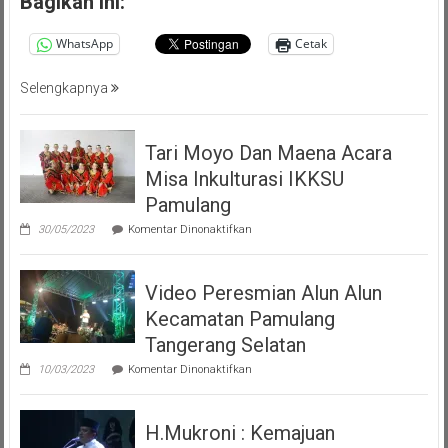
Bagikan ini:
Pemalang
Tangsel
WhatsApp
Cetak
Selengkapnya
Tari Moyo Dan Maena Acara
Misa Inkulturasi IKKSU
Pamulang
pada
30/05/2023
Komentar Dinonaktifkan
Tari
Moyo
Dan
Video Peresmian Alun Alun
Maena
Acara
Kecamatan Pamulang
Misa
Inkulturasi
Tangerang Selatan
IKKSU
pada
Pamulang
10/03/2023
Komentar Dinonaktifkan
Video
Peresmian
Alun
H.Mukroni : Kemajuan
Alun
Kecamatan