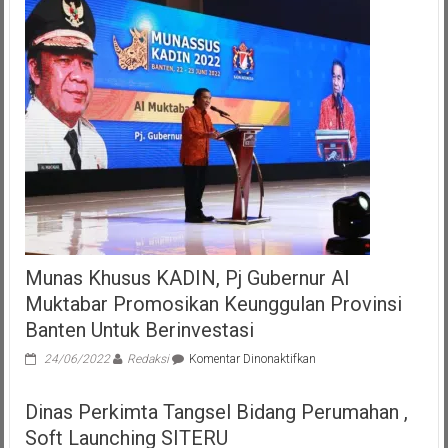
Munas Khusus KADIN, Pj Gubernur Al
Muktabar Promosikan Keunggulan Provinsi
Banten Untuk Berinvestasi
pada
24/06/2022
Redaksi
Komentar Dinonaktifkan
Munas
Khusus
Dinas Perkimta Tangsel Bidang Perumahan ,
KADIN,
Pj
Soft Launching SITERU