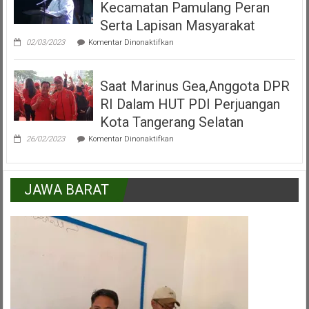
Kecamatan Pamulang Peran
Pamulang
Tangerang
Serta Lapisan Masyarakat
Selatan
pada
02/03/2023
Komentar Dinonaktifkan
H.Mukroni
:
Kemajuan
Saat Marinus Gea,Anggota DPR
Kecamatan
Pamulang
RI Dalam HUT PDI Perjuangan
Peran
Serta
Kota Tangerang Selatan
Lapisan
pada
Masyarakat
26/02/2023
Komentar Dinonaktifkan
Saat
Marinus
Gea,Anggota
DPR
JAWA BARAT
RI
Dalam
HUT
PDI
Perjuangan
Kota
Tangerang
Selatan