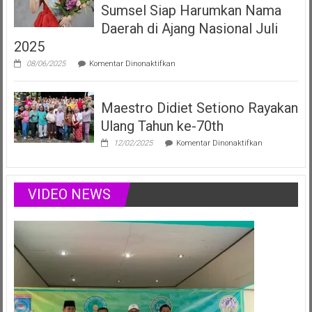
Anak
Sumsel Siap Harumkan Nama
Sumsel
yang
Daerah di Ajang Nasional Juli
Menginspirasi
2025
Lewat
Musik,
pada
08/06/2025
Komentar Dinonaktifkan
Modelling
Vania
&
Elizabeth,
Podcast
Duta
Positif
Maestro Didiet Setiono Rayakan
Anak
Sumsel
Ulang Tahun ke-70th
Siap
Harumkan
pada
12/02/2025
Komentar Dinonaktifkan
Nama
Maestro
Daerah
Didiet
di
Setiono
Ajang
Rayakan
VIDEO NEWS
Nasional
Ulang
Juli
Tahun
2025
ke-
70th