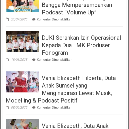
Bangga Mempersembahkan
Podcast “Volume Up”
pada
21/07/2025
Komentar Dinonaktifkan
Teman
Seperempat
Dengan
DJKI Serahkan Izin Operasional
Bangga
Mempersembahkan
Kepada Dua LMK Produser
Podcast
“Volume
Fonogram
Up”
pada
18/06/2025
Komentar Dinonaktifkan
DJKI
Serahkan
Izin
Vania Elizabeth Filberta, Duta
Operasional
Kepada
Anak Sumsel yang
Dua
LMK
Menginspirasi Lewat Musik,
Produser
Modelling & Podcast Positif
Fonogram
pada
08/06/2025
Komentar Dinonaktifkan
Vania
Elizabeth
Filberta,
Vania Elizabeth, Duta Anak
Duta