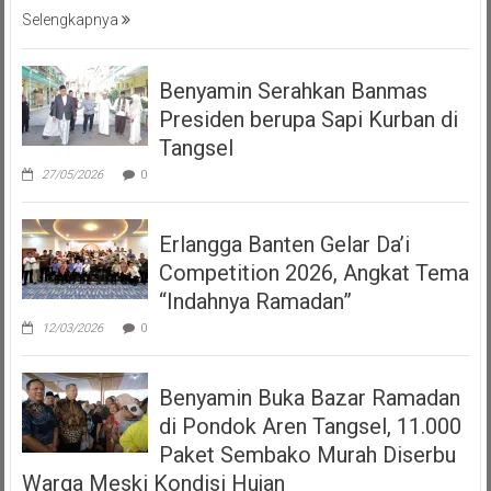
Selengkapnya
Benyamin Serahkan Banmas
Presiden berupa Sapi Kurban di
Tangsel
27/05/2026
0
Erlangga Banten Gelar Da’i
Competition 2026, Angkat Tema
“Indahnya Ramadan”
12/03/2026
0
Benyamin Buka Bazar Ramadan
di Pondok Aren Tangsel, 11.000
Paket Sembako Murah Diserbu
Warga Meski Kondisi Hujan