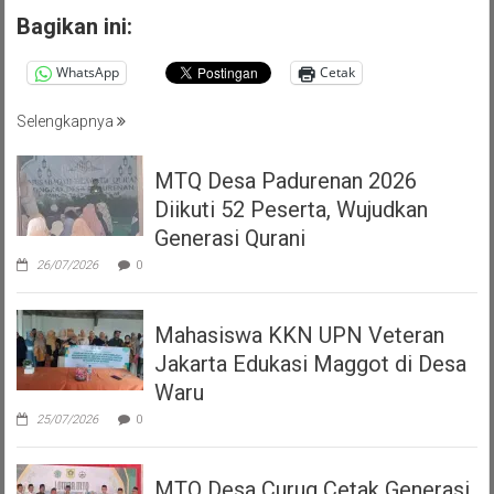
Bagikan ini:
WhatsApp
Cetak
Selengkapnya
MTQ Desa Padurenan 2026
Diikuti 52 Peserta, Wujudkan
Generasi Qurani
26/07/2026
0
Mahasiswa KKN UPN Veteran
Jakarta Edukasi Maggot di Desa
Waru
25/07/2026
0
MTQ Desa Curug Cetak Generasi