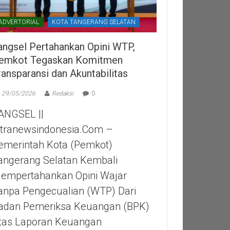
ADVERTORIAL
KOTA TANGERANG SELATAN
angsel Pertahankan Opini WTP,
emkot Tegaskan Komitmen
ransparansi dan Akuntabilitas
29/05/2026
Redaksi
0
ANGSEL ||
itranewsindonesia.com –
emerintah Kota (Pemkot)
angerang Selatan Kembali
empertahankan Opini Wajar
anpa Pengecualian (WTP) Dari
adan Pemeriksa Keuangan (BPK)
tas Laporan Keuangan