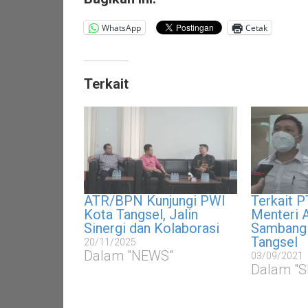
WhatsApp
Cetak
Terkait
ATR/BPN Kunjungi PWI
Terkait P
Kota Tangsel, Jalin
Menteri
Sinergi dan Kolaborasi
Sambangi
Tangsel
20/11/2025
Dalam "NEWS"
03/09/2021
Dalam "