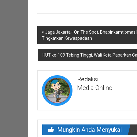
Navigasi
Jaga Jakarta+ On The Spot, Bhabinkamtibmas 
pos
Tingkatkan Kewaspadaan
HUT ke-109 Tebing Tinggi, Wali Kota Paparkan
Redaksi
Media Online
Mungkin Anda Menyukai