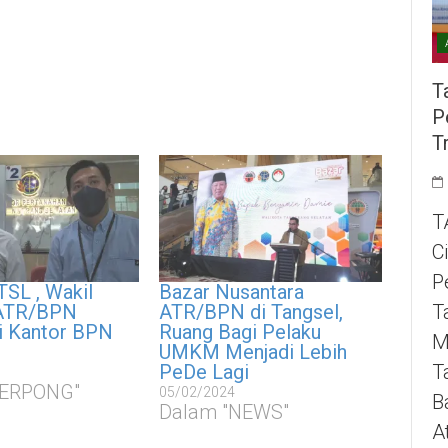
T
P
T
T
C
P
TSL , Wakil
Bazar Nusantara
 ATR/BPN
ATR/BPN di Tangsel,
T
 Kantor BPN
Ruang Bagi Pelaku
M
UMKM Menjadi Lebih
PeDe Lagi
T
SERPONG"
05/02/2024
B
Dalam "NEWS"
A