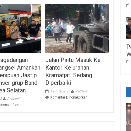
P
W
Pagedangan
Jalan Pintu Masuk Ke
Tangsel Amankan
Kantor Kelurahan
enipuan Jastip
Kramatjati Sedang
nser grup Band
Diperbaiki
ea Selatan
06/10/2023
Redaksi
pada
Komentar Dinonaktifkan
23
Redaksi
Jalan
pada
inonaktifkan
Pintu
Polsek
Masuk
Pagedangan
Ke
Polres
Kantor
Tangsel
Kelurahan
Amankan