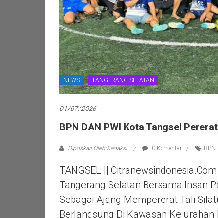
NEWS
TANGERANG SELATAN
01/07/2026
BPN DAN PWI Kota Tangsel Pererat 
Diposkan Oleh:Redaksi
0 Komentar
BPN
TANGSEL || Citranewsindonesia.com
Tangerang Selatan Bersama Insan P
Sebagai Ajang Mempererat Tali Sil
Berlangsung Di Kawasan Kelurahan 