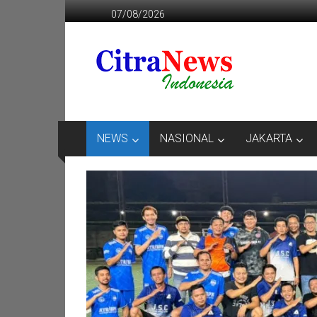
Lompat
07/08/2026
ke
konten
CITRANEWS
INDONESIA
BERANI
DAN
KRISTIS
NEWS
NASIONAL
JAKARTA