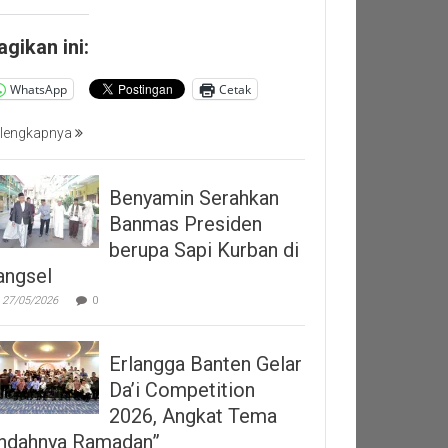
agikan ini:
WhatsApp
Cetak
lengkapnya
Benyamin Serahkan
Banmas Presiden
berupa Sapi Kurban di
angsel
27/05/2026
0
Erlangga Banten Gelar
Da’i Competition
2026, Angkat Tema
Indahnya Ramadan”