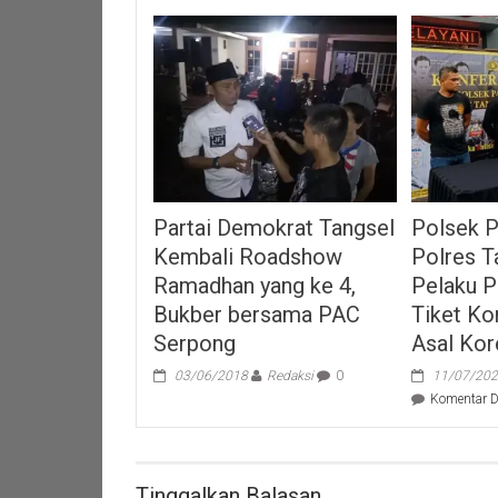
Partai Demokrat Tangsel
Polsek 
Kembali Roadshow
Polres 
Ramadhan yang ke 4,
Pelaku P
Bukber bersama PAC
Tiket Ko
Serpong
Asal Kor
03/06/2018
Redaksi
0
11/07/20
Komentar D
Tinggalkan Balasan