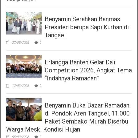
Benyamin Serahkan Banmas
Presiden berupa Sapi Kurban di
Tangsel
27/05/2026
0
Erlangga Banten Gelar Da’i
Competition 2026, Angkat Tema
“Indahnya Ramadan”
12/03/2026
0
Benyamin Buka Bazar Ramadan
di Pondok Aren Tangsel, 11.000
Paket Sembako Murah Diserbu
Warga Meski Kondisi Hujan
05/03/2026
0