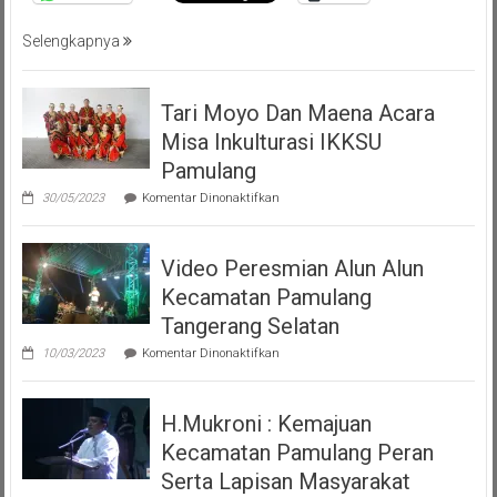
Tangsel
Selengkapnya
Tari Moyo Dan Maena Acara
Misa Inkulturasi IKKSU
Pamulang
pada
30/05/2023
Komentar Dinonaktifkan
Tari
Moyo
Dan
Video Peresmian Alun Alun
Maena
Acara
Kecamatan Pamulang
Misa
Inkulturasi
Tangerang Selatan
IKKSU
pada
Pamulang
10/03/2023
Komentar Dinonaktifkan
Video
Peresmian
Alun
H.Mukroni : Kemajuan
Alun
Kecamatan
Kecamatan Pamulang Peran
Pamulang
Tangerang
Serta Lapisan Masyarakat
Selatan