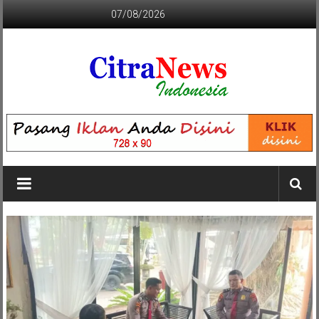
Lompat
07/08/2026
ke
konten
CITRANEWS
INDONESIA
BERANI
DAN
KRISTIS