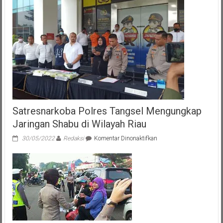
Satresnarkoba Polres Tangsel Mengungkap
Jaringan Shabu di Wilayah Riau
pada
30/05/2022
Redaksi
Komentar Dinonaktifkan
Satresnarkoba
Polres
Tangsel
Mengungkap
Jaringan
Shabu
di
Wilayah
Riau