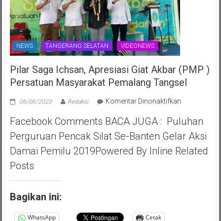
NEWS
TANGERANG SELATAN
VIDEONEWS
Pilar Saga Ichsan, Apresiasi Giat Akbar (PMP )
Persatuan Masyarakat Pemalang Tangsel
pada
Komentar Dinonaktifkan
06/06/2023
Redaksi
Pilar
Facebook Comments BACA JUGA : Puluhan
Saga
Ichsan,
Perguruan Pencak Silat Se-Banten Gelar Aksi
Apresiasi
Damai Pemilu 2019Powered By Inline Related
Giat
Akbar
Posts
(PMP
)
Persatuan
Bagikan ini:
Masyarakat
Pemalang
WhatsApp
Cetak