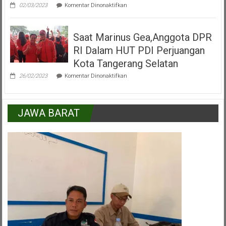
pada
02/03/2023
Komentar Dinonaktifkan
H.Mukroni
:
Kemajuan
Saat Marinus Gea,Anggota DPR
Kecamatan
Pamulang
RI Dalam HUT PDI Perjuangan
Peran
Serta
Kota Tangerang Selatan
Lapisan
pada
Masyarakat
26/02/2023
Komentar Dinonaktifkan
Saat
Marinus
Gea,Anggota
DPR
JAWA BARAT
RI
Dalam
HUT
PDI
Perjuangan
Kota
Tangerang
Selatan