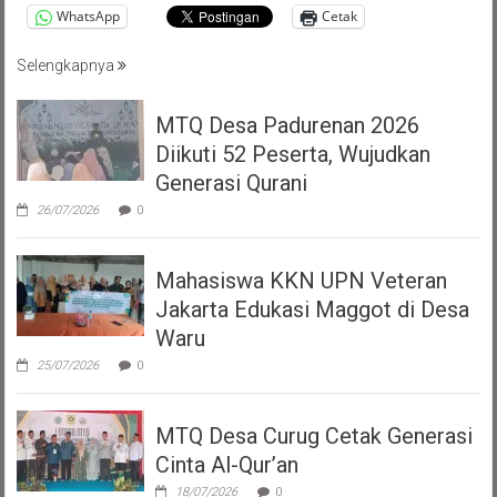
WhatsApp
Cetak
Selengkapnya
MTQ Desa Padurenan 2026
Diikuti 52 Peserta, Wujudkan
Generasi Qurani
26/07/2026
0
Mahasiswa KKN UPN Veteran
Jakarta Edukasi Maggot di Desa
Waru
25/07/2026
0
MTQ Desa Curug Cetak Generasi
Cinta Al-Qur’an
18/07/2026
0