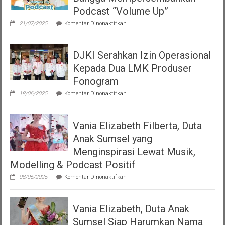
Podcast “Volume Up”
pada
21/07/2025
Komentar Dinonaktifkan
Teman
Seperempat
Dengan
DJKI Serahkan Izin Operasional
Bangga
Mempersembahkan
Kepada Dua LMK Produser
Podcast
“Volume
Fonogram
Up”
pada
18/06/2025
Komentar Dinonaktifkan
DJKI
Serahkan
Izin
Vania Elizabeth Filberta, Duta
Operasional
Kepada
Anak Sumsel yang
Dua
LMK
Menginspirasi Lewat Musik,
Produser
Modelling & Podcast Positif
Fonogram
pada
08/06/2025
Komentar Dinonaktifkan
Vania
Elizabeth
Filberta,
Vania Elizabeth, Duta Anak
Duta
Anak
Sumsel Siap Harumkan Nama
Sumsel