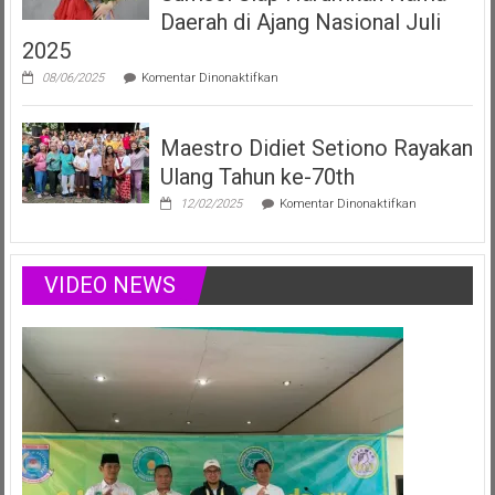
yang
Daerah di Ajang Nasional Juli
Menginspirasi
2025
Lewat
Musik,
pada
08/06/2025
Komentar Dinonaktifkan
Modelling
Vania
&
Elizabeth,
Podcast
Duta
Positif
Maestro Didiet Setiono Rayakan
Anak
Sumsel
Ulang Tahun ke-70th
Siap
Harumkan
pada
12/02/2025
Komentar Dinonaktifkan
Nama
Maestro
Daerah
Didiet
di
Setiono
Ajang
Rayakan
VIDEO NEWS
Nasional
Ulang
Juli
Tahun
2025
ke-
70th