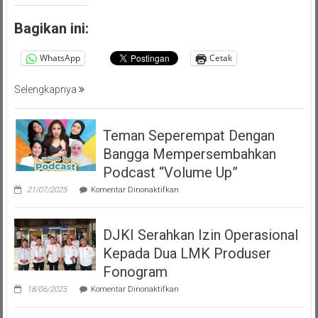
Bagikan ini:
WhatsApp
Cetak
Selengkapnya
Teman Seperempat Dengan
Bangga Mempersembahkan
Podcast “Volume Up”
pada
21/07/2025
Komentar Dinonaktifkan
Teman
Seperempat
Dengan
DJKI Serahkan Izin Operasional
Bangga
Mempersembahkan
Kepada Dua LMK Produser
Podcast
“Volume
Fonogram
Up”
pada
18/06/2025
Komentar Dinonaktifkan
DJKI
Serahkan