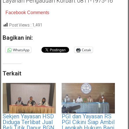
Layanan Pengaduan Korban: 0811-1975-16
Facebook Comments
Post Views :
1,491
Bagikan ini:
WhatsApp
Cetak
Terkait
Sekjen Yayasan HSD
PGI dan Yayasan RS
Diduga Terlibat Jual
PGI Cikini Siap Ambil
Beli Titik Dapur BGN,
Langkah Hukum Bagi