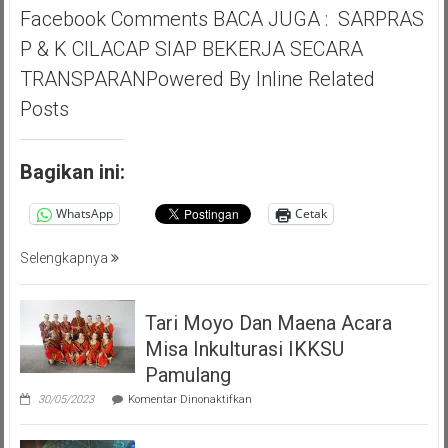
Facebook Comments BACA JUGA : SARPRAS
Saga
Ichsan,
P & K CILACAP SIAP BEKERJA SECARA
Apresiasi
TRANSPARANPowered By Inline Related
Giat
Akbar
Posts
(PMP
)
Persatuan
Bagikan ini:
Masyarakat
Pemalang
WhatsApp
Cetak
Tangsel
Selengkapnya
Tari Moyo Dan Maena Acara
Misa Inkulturasi IKKSU
Pamulang
pada
30/05/2023
Komentar Dinonaktifkan
Tari
Moyo
Dan