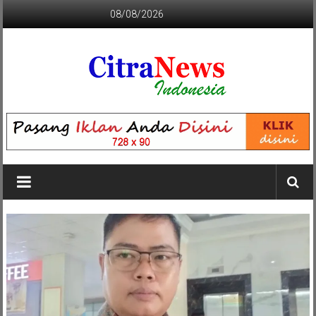
Lompat
08/08/2026
ke
konten
CITRANEWS
INDONESIA
BERANI
DAN
KRISTIS