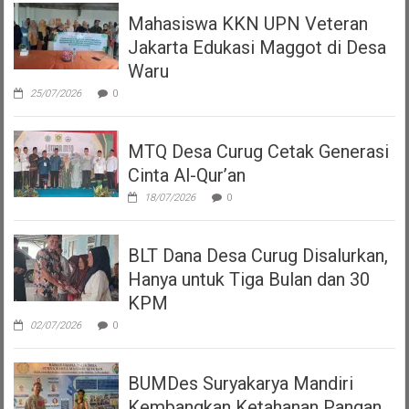
Mahasiswa KKN UPN Veteran
Jakarta Edukasi Maggot di Desa
Waru
25/07/2026
0
MTQ Desa Curug Cetak Generasi
Cinta Al-Qur’an
18/07/2026
0
BLT Dana Desa Curug Disalurkan,
Hanya untuk Tiga Bulan dan 30
KPM
02/07/2026
0
BUMDes Suryakarya Mandiri
Kembangkan Ketahanan Pangan,