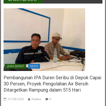
Dalam
HUT
PDI
Perjuangan
Kota
Tangerang
Selatan
JAWA BARAT
NEWS
Pembangunan IPA Duren Seribu di Depok Capai
30 Persen, Proyek Pengolahan Air Bersih
Ditargetkan Rampung dalam 515 Hari
07/08/2026
Redaksi
0