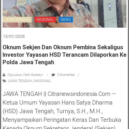
JAWA TENGAH
NASIONAL
NEWS
15/01/2026
Oknum Sekjen Dan Oknum Pembina Sekaligus
Investor Yayasan HSD Terancam Dilaporkan Ke
Polda Jawa Tengah
Diposkan Oleh:Redaksi
0 Komentar
JAWA TENGAH
,
NASIONAL
JAWA TENGAH || Citranewsindonesia.com —
Ketua Umum Yayasan Hans Satya Dharma
(HSD) Jawa Tengah, Turnya, S.H., M.H.,
Menyampaikan Peringatan Keras Dan Terbuka
Kepada Oknum Sekretaris Jenderal (Sekjen)