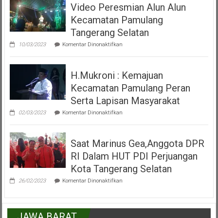
Video Peresmian Alun Alun
Maena
Acara
Kecamatan Pamulang
Misa
Inkulturasi
Tangerang Selatan
IKKSU
pada
Pamulang
10/03/2023
Komentar Dinonaktifkan
Video
Peresmian
Alun
H.Mukroni : Kemajuan
Alun
Kecamatan
Kecamatan Pamulang Peran
Pamulang
Tangerang
Serta Lapisan Masyarakat
Selatan
pada
02/03/2023
Komentar Dinonaktifkan
H.Mukroni
:
Kemajuan
Saat Marinus Gea,Anggota DPR
Kecamatan
Pamulang
RI Dalam HUT PDI Perjuangan
Peran
Serta
Kota Tangerang Selatan
Lapisan
pada
Masyarakat
26/02/2023
Komentar Dinonaktifkan
Saat
Marinus
Gea,Anggota
DPR
JAWA BARAT
RI