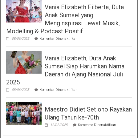
Izin
Vania Elizabeth Filberta, Duta
Operasional
Kepada
Anak Sumsel yang
Dua
LMK
Menginspirasi Lewat Musik,
Produser
Modelling & Podcast Positif
Fonogram
pada
08/06/2025
Komentar Dinonaktifkan
Vania
Elizabeth
Filberta,
Vania Elizabeth, Duta Anak
Duta
Anak
Sumsel Siap Harumkan Nama
Sumsel
yang
Daerah di Ajang Nasional Juli
Menginspirasi
2025
Lewat
Musik,
pada
08/06/2025
Komentar Dinonaktifkan
Modelling
Vania
&
Elizabeth,
Podcast
Duta
Positif
Maestro Didiet Setiono Rayakan
Anak
Sumsel
Ulang Tahun ke-70th
Siap
Harumkan
pada
12/02/2025
Komentar Dinonaktifkan
Nama
Maestro
Daerah
Didiet
di