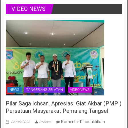
Setiono
Ajang
Rayakan
VIDEO NEWS
Nasional
Ulang
Juli
Tahun
2025
ke-
70th
NEWS
TANGERANG SELATAN
VIDEONEWS
Pilar Saga Ichsan, Apresiasi Giat Akbar (PMP )
Persatuan Masyarakat Pemalang Tangsel
pada
Komentar Dinonaktifkan
06/06/2023
Redaksi
Pilar