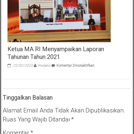
Ketua MA RI Menyampaikan Laporan
Tahunan Tahun 2021
pada
22/02/2022
Redaksi
Komentar Dinonaktifkan
Ketua
MA
RI
Menyampaikan
Laporan
Tinggalkan Balasan
Tahunan
Tahun
2021
Alamat Email Anda Tidak Akan Dipublikasikan.
Ruas Yang Wajib Ditandai
*
Komentar
*