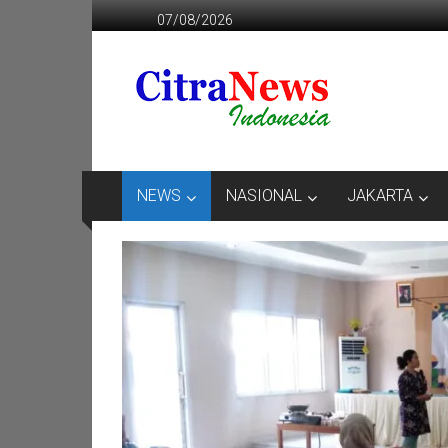
Lompat
07/08/2026
ke
konten
CITRANEWS
INDONESIA
BERANI
DAN
KRISTIS
NEWS
NASIONAL
JAKARTA