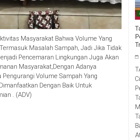
T
P
 Aktivitas Masyarakat Bahwa Volume Yang
T
,termasuk Masalah Sampah, Jadi Jika Tidak
 Menjadi Pencemaran Lingkungan Juga Akan
manan Masyarakat,Dengan Adanya
T
tu Pengurangi Volume Sampah Yang
C
 Dimanfaatkan Dengan Baik Untuk
P
ian . (ADV)
T
M
T
B
A