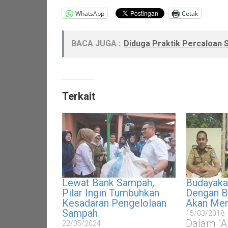
WhatsApp
Cetak
BACA JUGA :
Diduga Praktik Percaloan 
Terkait
Lewat Bank Sampah,
Budayaka
Pilar Ingin Tumbuhkan
Dengan B
Kesadaran Pengelolaan
Akan Me
Sampah
15/03/2018
Dalam "
22/05/2024