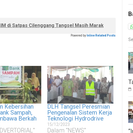
B
SIM di Satpas Cilenggang Tangsel Masih Marak
Powered by
Inline Related Posts
Se
T
n Kebersihan
DLH Tangsel Peresmian
ank Sampah,
Pengenalan Sistem Kerja
mbawa Berkah
Teknologi Hydrodrive
15/12/2023
ADVERTORIAL"
Dalam "NEWS"
“