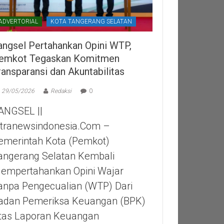
ADVERTORIAL
KOTA TANGERANG SELATAN
angsel Pertahankan Opini WTP,
emkot Tegaskan Komitmen
ransparansi dan Akuntabilitas
29/05/2026
Redaksi
0
ANGSEL ||
itranewsindonesia.com –
emerintah Kota (Pemkot)
angerang Selatan Kembali
empertahankan Opini Wajar
anpa Pengecualian (WTP) Dari
adan Pemeriksa Keuangan (BPK)
tas Laporan Keuangan