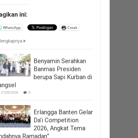
agikan ini:
WhatsApp
Cetak
lengkapnya
Benyamin Serahkan
Banmas Presiden
berupa Sapi Kurban di
angsel
27/05/2026
0
Erlangga Banten Gelar
Da’i Competition
2026, Angkat Tema
Indahnya Ramadan”