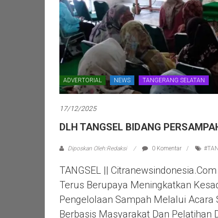
ADVERTORIAL
NEWS
TANGERANG SELATAN
17/12/2025
DLH TANGSEL BIDANG PERSAMPAH
Diposkan Oleh:Redaksi
0 Komentar
#TA
TANGSEL || Citranewsindonesia.com
Terus Berupaya Meningkatkan Kesa
Pengelolaan Sampah Melalui Acara 
Berbasis Masyarakat Dan Pelatihan