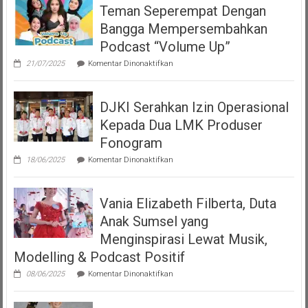
Teman Seperempat Dengan
Bangga Mempersembahkan
Podcast “Volume Up”
pada
21/07/2025
Komentar Dinonaktifkan
Teman
Seperempat
Dengan
DJKI Serahkan Izin Operasional
Bangga
Mempersembahkan
Kepada Dua LMK Produser
Podcast
“Volume
Fonogram
Up”
pada
18/06/2025
Komentar Dinonaktifkan
DJKI
Serahkan
Izin
Vania Elizabeth Filberta, Duta
Operasional
Kepada
Anak Sumsel yang
Dua
LMK
Menginspirasi Lewat Musik,
Produser
Modelling & Podcast Positif
Fonogram
pada
08/06/2025
Komentar Dinonaktifkan
Vania
Elizabeth
Filberta,