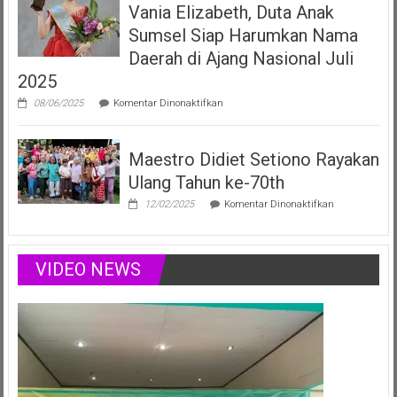
Vania Elizabeth, Duta Anak
Duta
Anak
Sumsel Siap Harumkan Nama
Sumsel
yang
Daerah di Ajang Nasional Juli
Menginspirasi
2025
Lewat
Musik,
pada
08/06/2025
Komentar Dinonaktifkan
Modelling
Vania
&
Elizabeth,
Podcast
Duta
Positif
Maestro Didiet Setiono Rayakan
Anak
Sumsel
Ulang Tahun ke-70th
Siap
Harumkan
pada
12/02/2025
Komentar Dinonaktifkan
Nama
Maestro
Daerah
Didiet
di
Setiono
Ajang
Rayakan
VIDEO NEWS
Nasional
Ulang
Juli
Tahun
2025
ke-
70th