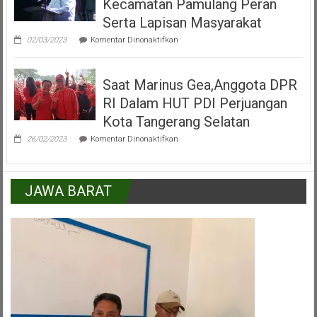
Kecamatan Pamulang Peran
Pamulang
Tangerang
Serta Lapisan Masyarakat
Selatan
pada
02/03/2023
Komentar Dinonaktifkan
H.Mukroni
:
Kemajuan
Saat Marinus Gea,Anggota DPR
Kecamatan
Pamulang
RI Dalam HUT PDI Perjuangan
Peran
Serta
Kota Tangerang Selatan
Lapisan
pada
Masyarakat
26/02/2023
Komentar Dinonaktifkan
Saat
Marinus
Gea,Anggota
DPR
JAWA BARAT
RI
Dalam
HUT
PDI
Perjuangan
Kota
Tangerang
Selatan