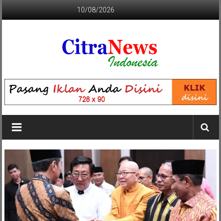
Lompat
10/08/2026
ke
konten
CITRANEWS
INDONESIA
BERANI
DAN
KRISTIS