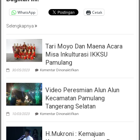
Masyarakat
Pemalang
WhatsApp
Cetak
Tangsel
Selengkapnya
Tari Moyo Dan Maena Acara
Misa Inkulturasi IKKSU
Pamulang
pada
30/05/2023
Komentar Dinonaktifkan
Tari
Moyo
Dan
Video Peresmian Alun Alun
Maena
Acara
Kecamatan Pamulang
Misa
Inkulturasi
Tangerang Selatan
IKKSU
pada
Pamulang
10/03/2023
Komentar Dinonaktifkan
Video
Peresmian
Alun
H.Mukroni : Kemajuan
Alun
Kecamatan