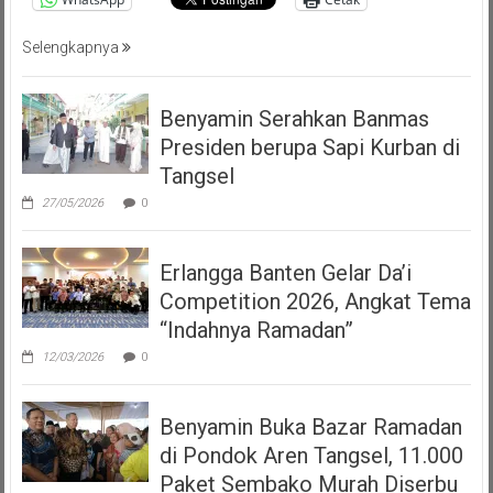
Selengkapnya
Benyamin Serahkan Banmas
Presiden berupa Sapi Kurban di
Tangsel
27/05/2026
0
Erlangga Banten Gelar Da’i
Competition 2026, Angkat Tema
“Indahnya Ramadan”
12/03/2026
0
Benyamin Buka Bazar Ramadan
di Pondok Aren Tangsel, 11.000
Paket Sembako Murah Diserbu