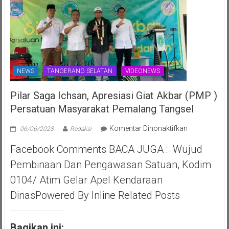
NEWS
TANGERANG SELATAN
VIDEONEWS
Pilar Saga Ichsan, Apresiasi Giat Akbar (PMP )
Persatuan Masyarakat Pemalang Tangsel
pada
Komentar Dinonaktifkan
06/06/2023
Redaksi
Pilar
Facebook Comments BACA JUGA : Wujud
Saga
Ichsan,
Pembinaan Dan Pengawasan Satuan, Kodim
Apresiasi
0104/ Atim Gelar Apel Kendaraan
Giat
Akbar
DinasPowered By Inline Related Posts
(PMP
)
Persatuan
Bagikan ini: