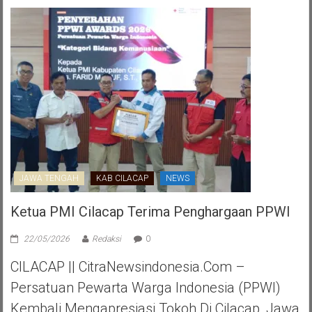
JAWA TENGAH
KAB CILACAP
NEWS
Ketua PMI Cilacap Terima Penghargaan PPWI
22/05/2026
Redaksi
0
CILACAP || CitraNewsindonesia.com –
Persatuan Pewarta Warga Indonesia (PPWI)
Kembali Mengapresiasi Tokoh Di Cilacap, Jawa