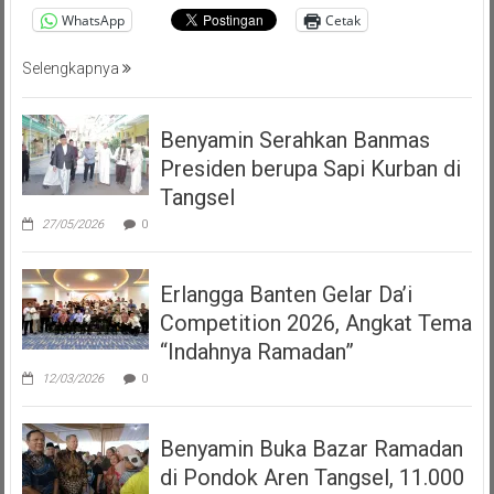
WhatsApp
Cetak
Selengkapnya
Benyamin Serahkan Banmas
Presiden berupa Sapi Kurban di
Tangsel
27/05/2026
0
Erlangga Banten Gelar Da’i
Competition 2026, Angkat Tema
“Indahnya Ramadan”
12/03/2026
0
Benyamin Buka Bazar Ramadan
di Pondok Aren Tangsel, 11.000