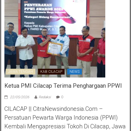
JAWA TENGAH
KAB CILACAP
NEWS
Ketua PMI Cilacap Terima Penghargaan PPWI
22/05/2026
Redaksi
0
CILACAP || CitraNewsindonesia.com –
Persatuan Pewarta Warga Indonesia (PPWI)
Kembali Mengapresiasi Tokoh Di Cilacap, Jawa