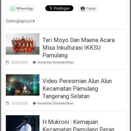
Persatuan
WhatsApp
Cetak
Masyarakat
Pemalang
Selengkapnya
Tangsel
Tari Moyo Dan Maena Acara
Misa Inkulturasi IKKSU
Pamulang
pada
30/05/2023
Komentar Dinonaktifkan
Tari
Moyo
Dan
Video Peresmian Alun Alun
Maena
Acara
Kecamatan Pamulang
Misa
Inkulturasi
Tangerang Selatan
IKKSU
pada
Pamulang
10/03/2023
Komentar Dinonaktifkan
Video
Peresmian
Alun
H.Mukroni : Kemajuan
Alun
Kecamatan
Kecamatan Pamulang Peran
Pamulang