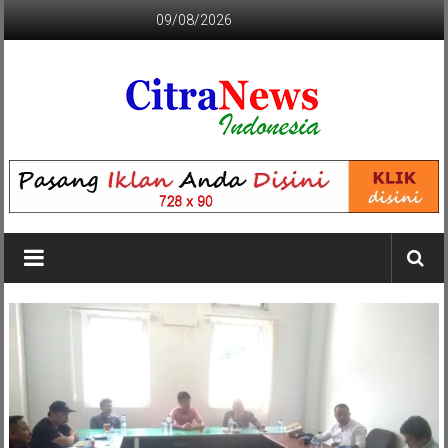
Lompat
09/08/2026
ke
konten
CITRANEWS
INDONESIA
BERANI
DAN
KRISTIS