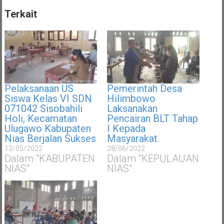
Terkait
Pelaksanaan US
Pemerintah Desa
Siswa Kelas VI SDN
Hilimbowo
071042 Sisobahili
Laksanakan
Holi, Kecamatan
Pencairan BLT Tahap
Ulugawo Kabupaten
I Kepada
Nias Berjalan Sukses
Masyarakat.
13/05/2022
28/06/2022
Dalam "KABUPATEN
Dalam "KEPULAUAN
NIAS"
NIAS"