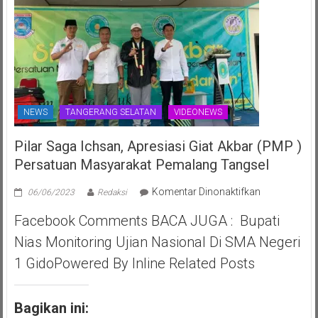
NEWS
TANGERANG SELATAN
VIDEONEWS
Pilar Saga Ichsan, Apresiasi Giat Akbar (PMP )
Persatuan Masyarakat Pemalang Tangsel
pada
Komentar Dinonaktifkan
06/06/2023
Redaksi
Pilar
Facebook Comments BACA JUGA : Bupati
Saga
Ichsan,
Nias Monitoring Ujian Nasional Di SMA Negeri
Apresiasi
1 GidoPowered By Inline Related Posts
Giat
Akbar
(PMP
Bagikan ini:
)