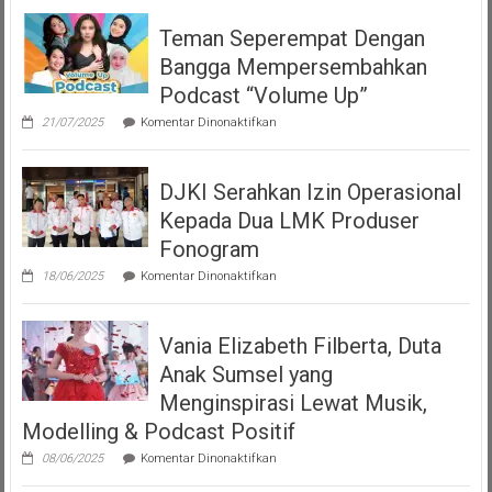
Teman Seperempat Dengan
Bangga Mempersembahkan
Podcast “Volume Up”
pada
21/07/2025
Komentar Dinonaktifkan
Teman
Seperempat
Dengan
DJKI Serahkan Izin Operasional
Bangga
Mempersembahkan
Kepada Dua LMK Produser
Podcast
“Volume
Fonogram
Up”
pada
18/06/2025
Komentar Dinonaktifkan
DJKI
Serahkan
Izin
Vania Elizabeth Filberta, Duta
Operasional
Kepada
Anak Sumsel yang
Dua
LMK
Menginspirasi Lewat Musik,
Produser
Modelling & Podcast Positif
Fonogram
pada
08/06/2025
Komentar Dinonaktifkan
Vania
Elizabeth