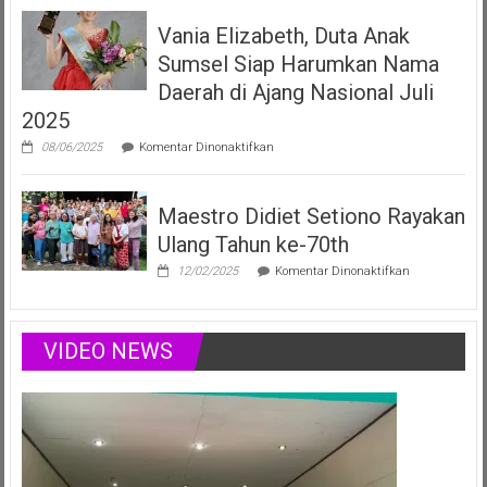
Filberta,
Vania Elizabeth, Duta Anak
Duta
Anak
Sumsel Siap Harumkan Nama
Sumsel
yang
Daerah di Ajang Nasional Juli
Menginspirasi
2025
Lewat
Musik,
pada
08/06/2025
Komentar Dinonaktifkan
Modelling
Vania
&
Elizabeth,
Podcast
Duta
Positif
Maestro Didiet Setiono Rayakan
Anak
Sumsel
Ulang Tahun ke-70th
Siap
Harumkan
pada
12/02/2025
Komentar Dinonaktifkan
Nama
Maestro
Daerah
Didiet
di
Setiono
Ajang
Rayakan
VIDEO NEWS
Nasional
Ulang
Juli
Tahun
2025
ke-
70th