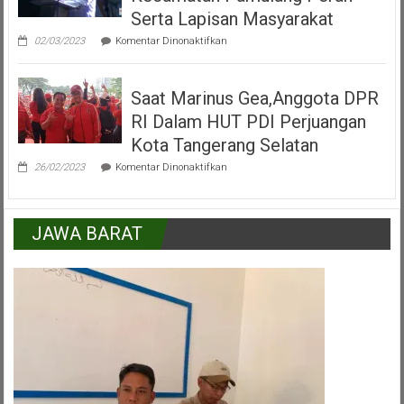
Tangerang
Serta Lapisan Masyarakat
Selatan
pada
02/03/2023
Komentar Dinonaktifkan
H.Mukroni
:
Kemajuan
Saat Marinus Gea,Anggota DPR
Kecamatan
Pamulang
RI Dalam HUT PDI Perjuangan
Peran
Serta
Kota Tangerang Selatan
Lapisan
pada
Masyarakat
26/02/2023
Komentar Dinonaktifkan
Saat
Marinus
Gea,Anggota
DPR
JAWA BARAT
RI
Dalam
HUT
PDI
Perjuangan
Kota
Tangerang
Selatan