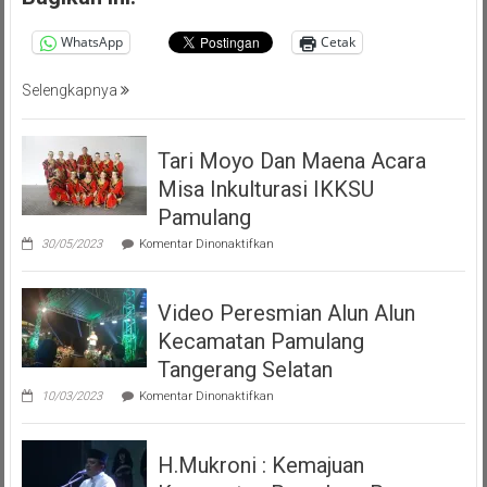
Persatuan
WhatsApp
Cetak
Masyarakat
Pemalang
Selengkapnya
Tangsel
Tari Moyo Dan Maena Acara
Misa Inkulturasi IKKSU
Pamulang
pada
30/05/2023
Komentar Dinonaktifkan
Tari
Moyo
Dan
Video Peresmian Alun Alun
Maena
Acara
Kecamatan Pamulang
Misa
Inkulturasi
Tangerang Selatan
IKKSU
pada
Pamulang
10/03/2023
Komentar Dinonaktifkan
Video
Peresmian
Alun
H.Mukroni : Kemajuan
Alun
Kecamatan