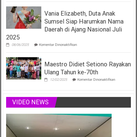
Elizabeth
Filberta,
Vania Elizabeth, Duta Anak
Duta
Anak
Sumsel Siap Harumkan Nama
Sumsel
yang
Daerah di Ajang Nasional Juli
Menginspirasi
2025
Lewat
Musik,
pada
08/06/2025
Komentar Dinonaktifkan
Modelling
Vania
&
Elizabeth,
Podcast
Duta
Positif
Maestro Didiet Setiono Rayakan
Anak
Sumsel
Ulang Tahun ke-70th
Siap
Harumkan
pada
12/02/2025
Komentar Dinonaktifkan
Nama
Maestro
Daerah
Didiet
di
Setiono
Ajang
Rayakan
VIDEO NEWS
Nasional
Ulang
Juli
Tahun
2025
ke-
70th