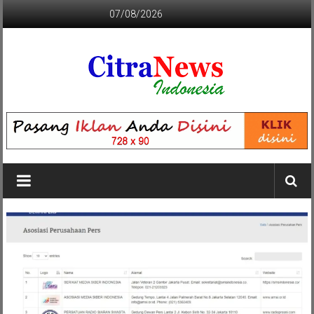
Lompat
07/08/2026
ke
konten
CITRANEWS
INDONESIA
BERANI
DAN
KRISTIS