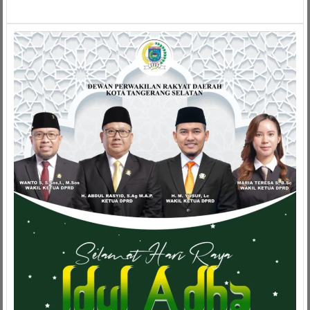
Festival
Tunas
Bahasa
Ibu
(FTBI)
Di
Ikuti
134
Peserta
Sekolah
Dasar
Tingkat
Kecamatan
Pangandaran