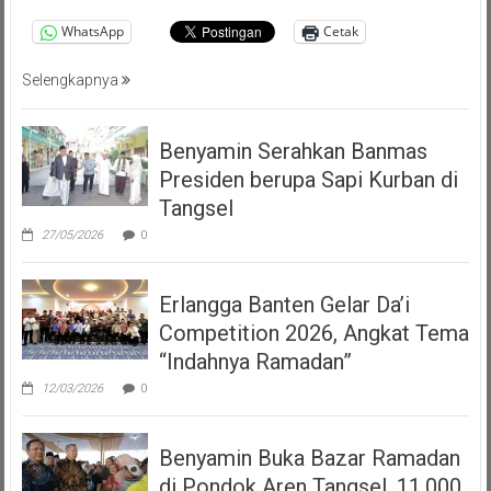
WhatsApp
Cetak
Selengkapnya
Benyamin Serahkan Banmas
Presiden berupa Sapi Kurban di
Tangsel
27/05/2026
0
Erlangga Banten Gelar Da’i
Competition 2026, Angkat Tema
“Indahnya Ramadan”
12/03/2026
0
Benyamin Buka Bazar Ramadan
di Pondok Aren Tangsel, 11.000