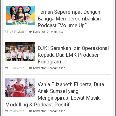
Teman Seperempat Dengan
Bangga Mempersembahkan
Podcast “Volume Up”
pada
21/07/2025
Komentar Dinonaktifkan
Teman
Seperempat
Dengan
DJKI Serahkan Izin Operasional
Bangga
Mempersembahkan
Kepada Dua LMK Produser
Podcast
“Volume
Fonogram
Up”
pada
18/06/2025
Komentar Dinonaktifkan
DJKI
Serahkan
Izin
Vania Elizabeth Filberta, Duta
Operasional
Kepada
Anak Sumsel yang
Dua
LMK
Menginspirasi Lewat Musik,
Produser
Modelling & Podcast Positif
Fonogram
pada
08/06/2025
Komentar Dinonaktifkan
Vania