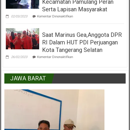
Kecamatan Pamulang Peran
Pamulang
Tangerang
Serta Lapisan Masyarakat
Selatan
pada
02/03/2023
Komentar Dinonaktifkan
H.Mukroni
:
Kemajuan
Saat Marinus Gea,Anggota DPR
Kecamatan
Pamulang
RI Dalam HUT PDI Perjuangan
Peran
Serta
Kota Tangerang Selatan
Lapisan
pada
Masyarakat
26/02/2023
Komentar Dinonaktifkan
Saat
Marinus
Gea,Anggota
DPR
JAWA BARAT
RI
Dalam
HUT
PDI
Perjuangan
Kota
Tangerang
Selatan