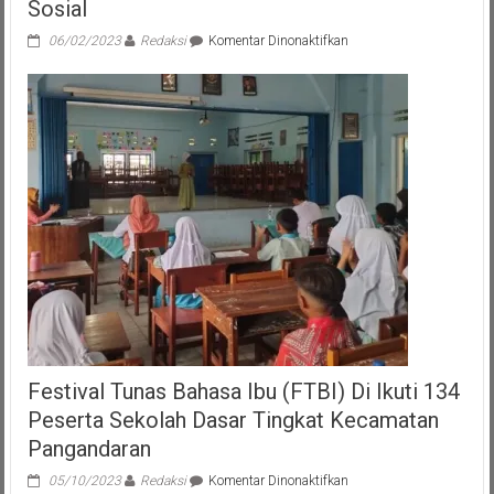
Sosial
pada
06/02/2023
Redaksi
Komentar Dinonaktifkan
SEKDA
Nias
Barat
Harapkan
Masyarakat
Bijak
Dalam
Menanggapi
Pemberitaan
Media
Sosial
Festival Tunas Bahasa Ibu (FTBI) Di Ikuti 134
Peserta Sekolah Dasar Tingkat Kecamatan
Pangandaran
pada
05/10/2023
Redaksi
Komentar Dinonaktifkan