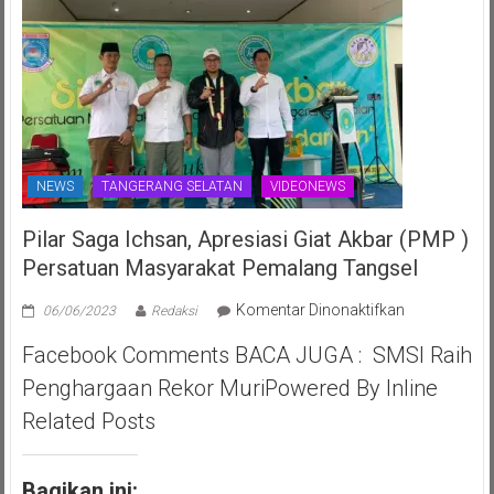
NEWS
TANGERANG SELATAN
VIDEONEWS
Pilar Saga Ichsan, Apresiasi Giat Akbar (PMP )
Persatuan Masyarakat Pemalang Tangsel
pada
Komentar Dinonaktifkan
06/06/2023
Redaksi
Pilar
Facebook Comments BACA JUGA : SMSI Raih
Saga
Ichsan,
Penghargaan Rekor MuriPowered By Inline
Apresiasi
Related Posts
Giat
Akbar
(PMP
Bagikan ini:
)