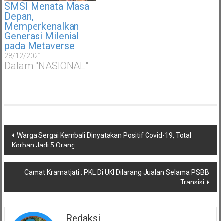
SMSI Menata Masa
Depan,
Memperkenalkan
Generasi Milenial
pada Metaverse
28/12/2021
Dalam "NASIONAL"
Navigasi
Warga Sergai Kembali Dinyatakan Positif Covid-19, Total
pos
Korban Jadi 5 Orang
Camat Kramatjati : PKL Di UKI Dilarang Jualan Selama PSBB
Transisi
Redaksi