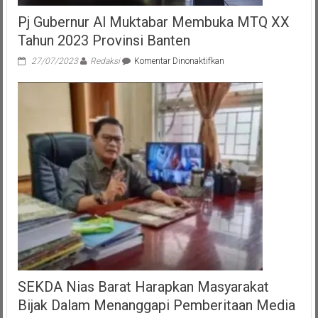
Pj Gubernur Al Muktabar Membuka MTQ XX
Tahun 2023 Provinsi Banten
pada
27/07/2023
Redaksi
Komentar Dinonaktifkan
Pj
Gubernur
Al
Muktabar
Membuka
MTQ
XX
Tahun
2023
Provinsi
Banten
SEKDA Nias Barat Harapkan Masyarakat
Bijak Dalam Menanggapi Pemberitaan Media