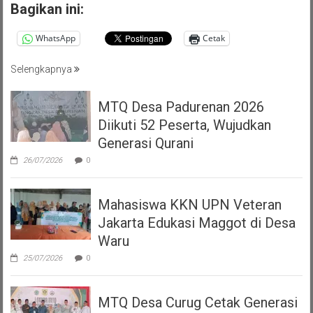
Bagikan ini:
WhatsApp
Cetak
Selengkapnya
MTQ Desa Padurenan 2026
Diikuti 52 Peserta, Wujudkan
Generasi Qurani
26/07/2026
0
Mahasiswa KKN UPN Veteran
Jakarta Edukasi Maggot di Desa
Waru
25/07/2026
0
MTQ Desa Curug Cetak Generasi