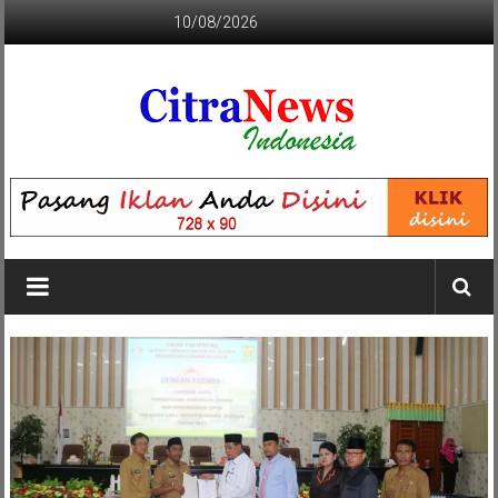
Lompat
10/08/2026
ke
konten
CITRANEWS
INDONESIA
BERANI
DAN
KRISTIS