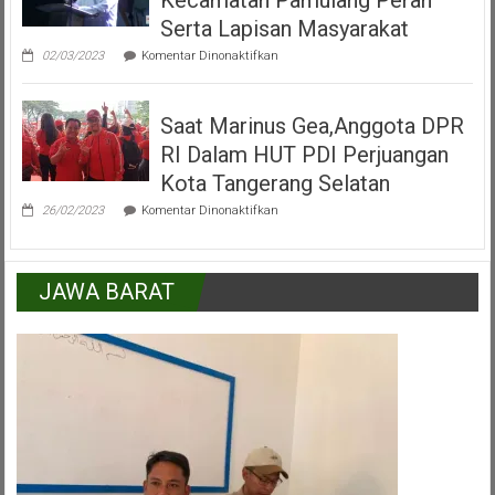
Pamulang
Tangerang
Serta Lapisan Masyarakat
Selatan
pada
02/03/2023
Komentar Dinonaktifkan
H.Mukroni
:
Kemajuan
Saat Marinus Gea,Anggota DPR
Kecamatan
Pamulang
RI Dalam HUT PDI Perjuangan
Peran
Serta
Kota Tangerang Selatan
Lapisan
pada
Masyarakat
26/02/2023
Komentar Dinonaktifkan
Saat
Marinus
Gea,Anggota
DPR
JAWA BARAT
RI
Dalam
HUT
PDI
Perjuangan
Kota
Tangerang
Selatan