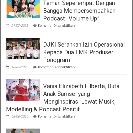
Teman Seperempat Dengan
Bangga Mempersembahkan
Podcast “Volume Up”
pada
21/07/2025
Komentar Dinonaktifkan
Teman
Seperempat
Dengan
DJKI Serahkan Izin Operasional
Bangga
Mempersembahkan
Kepada Dua LMK Produser
Podcast
“Volume
Fonogram
Up”
pada
18/06/2025
Komentar Dinonaktifkan
DJKI
Serahkan
Izin
Vania Elizabeth Filberta, Duta
Operasional
Kepada
Anak Sumsel yang
Dua
LMK
Menginspirasi Lewat Musik,
Produser
Modelling & Podcast Positif
Fonogram
pada
08/06/2025
Komentar Dinonaktifkan
Vania
Elizabeth
Filberta,