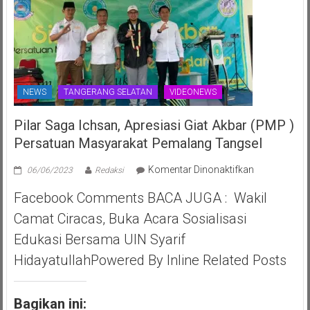
NEWS
TANGERANG SELATAN
VIDEONEWS
Pilar Saga Ichsan, Apresiasi Giat Akbar (PMP )
Persatuan Masyarakat Pemalang Tangsel
pada
Komentar Dinonaktifkan
06/06/2023
Redaksi
Pilar
Facebook Comments BACA JUGA : Wakil
Saga
Ichsan,
Camat Ciracas, Buka Acara Sosialisasi
Apresiasi
Edukasi Bersama UIN Syarif
Giat
Akbar
HidayatullahPowered By Inline Related Posts
(PMP
)
Persatuan
Bagikan ini: