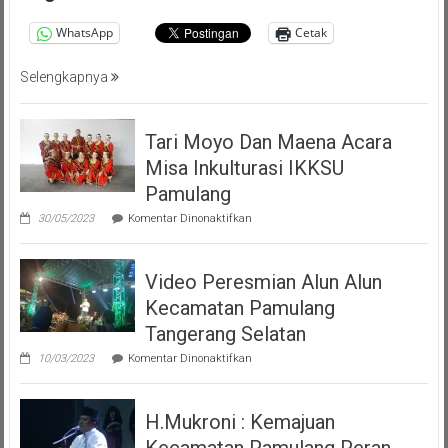
Masyarakat
Pemalang
WhatsApp
Cetak
Tangsel
Selengkapnya
Tari Moyo Dan Maena Acara
Misa Inkulturasi IKKSU
Pamulang
pada
30/05/2023
Komentar Dinonaktifkan
Tari
Moyo
Dan
Video Peresmian Alun Alun
Maena
Acara
Kecamatan Pamulang
Misa
Inkulturasi
Tangerang Selatan
IKKSU
pada
Pamulang
10/03/2023
Komentar Dinonaktifkan
Video
Peresmian
Alun
H.Mukroni : Kemajuan
Alun
Kecamatan
Kecamatan Pamulang Peran