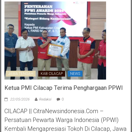
JAWA TENGAH
KAB CILACAP
NEWS
Ketua PMI Cilacap Terima Penghargaan PPWI
22/05/2026
Redaksi
0
CILACAP || CitraNewsindonesia.com –
Persatuan Pewarta Warga Indonesia (PPWI)
Kembali Mengapresiasi Tokoh Di Cilacap, Jawa