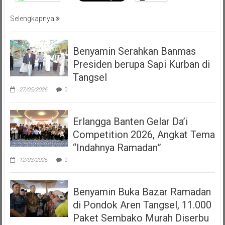
Selengkapnya
Benyamin Serahkan Banmas
Presiden berupa Sapi Kurban di
Tangsel
27/05/2026
0
Erlangga Banten Gelar Da’i
Competition 2026, Angkat Tema
“Indahnya Ramadan”
12/03/2026
0
Benyamin Buka Bazar Ramadan
di Pondok Aren Tangsel, 11.000
Paket Sembako Murah Diserbu