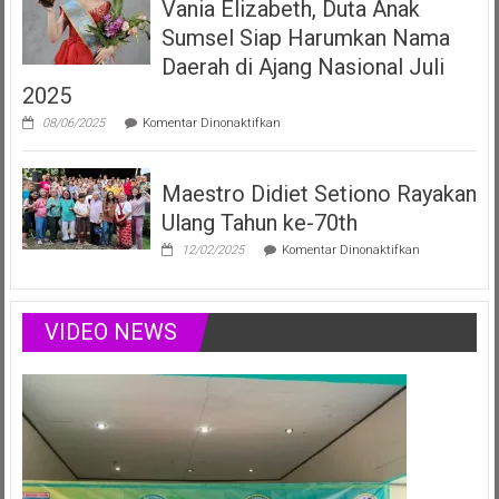
Vania Elizabeth, Duta Anak
Duta
Anak
Sumsel Siap Harumkan Nama
Sumsel
yang
Daerah di Ajang Nasional Juli
Menginspirasi
2025
Lewat
Musik,
pada
08/06/2025
Komentar Dinonaktifkan
Modelling
Vania
&
Elizabeth,
Podcast
Duta
Positif
Maestro Didiet Setiono Rayakan
Anak
Sumsel
Ulang Tahun ke-70th
Siap
Harumkan
pada
12/02/2025
Komentar Dinonaktifkan
Nama
Maestro
Daerah
Didiet
di
Setiono
Ajang
Rayakan
VIDEO NEWS
Nasional
Ulang
Juli
Tahun
2025
ke-
70th