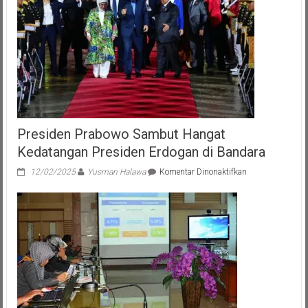
Presiden Prabowo Sambut Hangat
Kedatangan Presiden Erdogan di Bandara
pada
12/02/2025
Yusman Halawa
Komentar Dinonaktifkan
Presiden
Prabowo
Sambut
Hangat
Kedatangan
Presiden
Erdogan
di
Bandara