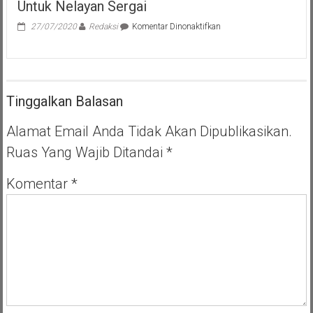
Untuk Nelayan Sergai
pada
27/07/2020
Redaksi
Komentar Dinonaktifkan
H.
Darma
Wijaya
Akan
Berikan
Tinggalkan Balasan
Kapal
Patroli
Untuk
Alamat Email Anda Tidak Akan Dipublikasikan.
Nelayan
Ruas Yang Wajib Ditandai
*
Sergai
Komentar
*