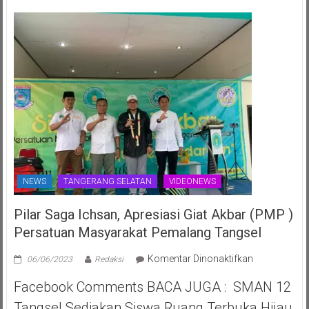
2025
ke-
70th
NEWS
TANGERANG SELATAN
VIDEONEWS
Pilar Saga Ichsan, Apresiasi Giat Akbar (PMP )
Persatuan Masyarakat Pemalang Tangsel
pada
Komentar Dinonaktifkan
06/06/2023
Redaksi
Pilar
Facebook Comments BACA JUGA : SMAN 12
Saga
Ichsan,
Tangsel Sediakan Siswa Ruang Terbuka Hijau