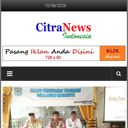
Lompat
10/08/2026
ke
konten
CITRANEWS
INDONESIA
BERANI
DAN
KRISTIS