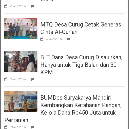
25/07/2026
0
MTQ Desa Curug Cetak Generasi
Cinta Al-Qur’an
18/07/2026
0
BLT Dana Desa Curug Disalurkan,
Hanya untuk Tiga Bulan dan 30
KPM
02/07/2026
0
BUMDes Suryakarya Mandiri
Kembangkan Ketahanan Pangan,
Kelola Dana Rp450 Juta untuk
Pertanian
01/07/2026
0