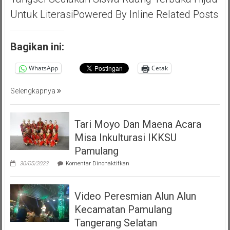
Apresiasi
Untuk LiterasiPowered By Inline Related Posts
Giat
Akbar
(PMP
Bagikan ini:
)
Persatuan
WhatsApp
Cetak
Masyarakat
Pemalang
Selengkapnya
Tangsel
Tari Moyo Dan Maena Acara
Misa Inkulturasi IKKSU
Pamulang
pada
30/05/2023
Komentar Dinonaktifkan
Tari
Moyo
Dan
Video Peresmian Alun Alun
Maena
Acara
Kecamatan Pamulang
Misa
Inkulturasi
Tangerang Selatan
IKKSU