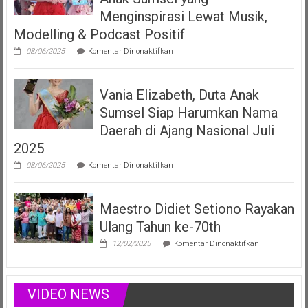
LMK
Menginspirasi Lewat Musik,
Produser
Modelling & Podcast Positif
Fonogram
pada
08/06/2025
Komentar Dinonaktifkan
Vania
Elizabeth
Filberta,
Vania Elizabeth, Duta Anak
Duta
Anak
Sumsel Siap Harumkan Nama
Sumsel
yang
Daerah di Ajang Nasional Juli
Menginspirasi
2025
Lewat
Musik,
pada
08/06/2025
Komentar Dinonaktifkan
Modelling
Vania
&
Elizabeth,
Podcast
Duta
Positif
Maestro Didiet Setiono Rayakan
Anak
Sumsel
Ulang Tahun ke-70th
Siap
Harumkan
pada
12/02/2025
Komentar Dinonaktifkan
Nama
Maestro
Daerah
Didiet
di
Setiono
Ajang
Rayakan
VIDEO NEWS
Nasional
Ulang
Juli
Tahun