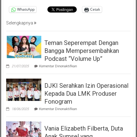
WhatsApp
Cetak
Selengkapnya
Teman Seperempat Dengan
Bangga Mempersembahkan
Podcast “Volume Up”
pada
21/07/2025
Komentar Dinonaktifkan
Teman
Seperempat
Dengan
DJKI Serahkan Izin Operasional
Bangga
Mempersembahkan
Kepada Dua LMK Produser
Podcast
“Volume
Fonogram
Up”
pada
18/06/2025
Komentar Dinonaktifkan
DJKI
Serahkan
Izin
Vania Elizabeth Filberta, Duta
Operasional
Kepada
Anak Sumsel yang
Dua