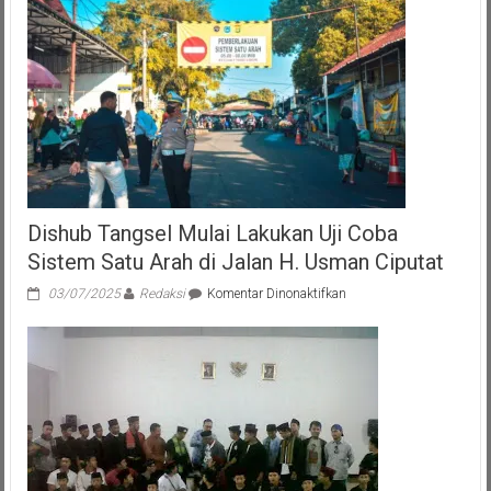
Benyamin
Berpesan
untuk
Jaga
Kebersamaan
Dishub Tangsel Mulai Lakukan Uji Coba
Sistem Satu Arah di Jalan H. Usman Ciputat
pada
03/07/2025
Redaksi
Komentar Dinonaktifkan
Dishub
Tangsel
Mulai
Lakukan
Uji
Coba
Sistem
Satu
Arah
di