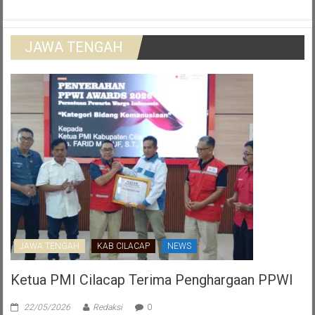
JAWA TENGAH
JAWA TENGAH
KAB CILACAP
NEWS
Ketua PMI Cilacap Terima Penghargaan PPWI
22/05/2026
Redaksi
0