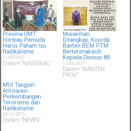
Presma UMT
Munarman
Himbau Pemuda
Ditangkap, Koorda
Harus Paham Isu
Banten BEM PTM
Radikalisme
Berterimakasih
Kepada Densus 88
01/03/2021
Dalam "NASIONAL"
12/05/2021
Dalam "BANTEN
PROV"
MUI Tangsel :
Antisipasi
Perkembangan
Terorisme dan
Radikalisme
30/12/2015
Dalam "NEWS"