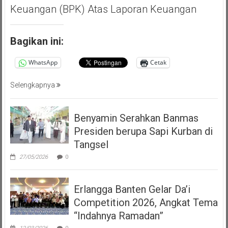
Keuangan (BPK) Atas Laporan Keuangan
Bagikan ini:
WhatsApp
Cetak
Selengkapnya
Benyamin Serahkan Banmas
Presiden berupa Sapi Kurban di
Tangsel
27/05/2026
0
Erlangga Banten Gelar Da’i
Competition 2026, Angkat Tema
“Indahnya Ramadan”