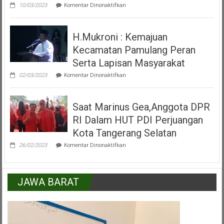
pada
Pamulang
10/03/2023
Komentar Dinonaktifkan
Video
Peresmian
Alun
H.Mukroni : Kemajuan
Alun
Kecamatan
Kecamatan Pamulang Peran
Pamulang
Tangerang
Serta Lapisan Masyarakat
Selatan
pada
02/03/2023
Komentar Dinonaktifkan
H.Mukroni
:
Kemajuan
Saat Marinus Gea,Anggota DPR
Kecamatan
Pamulang
RI Dalam HUT PDI Perjuangan
Peran
Serta
Kota Tangerang Selatan
Lapisan
pada
Masyarakat
26/02/2023
Komentar Dinonaktifkan
Saat
Marinus
Gea,Anggota
DPR
JAWA BARAT
RI
Dalam
HUT
PDI
Perjuangan
Kota