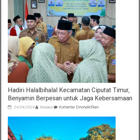
Hadiri Halalbihalal Kecamatan Ciputat Timur,
Benyamin Berpesan untuk Jaga Kebersamaan
pada
24/04/2024
Redaksi
Komentar Dinonaktifkan
Hadiri
Halalbihalal
Kecamatan
Ciputat
Timur,