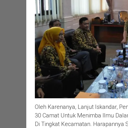
Oleh Karenanya, Lanjut Iskandar, P
30 Camat Untuk Menimba Ilmu Dalam
Di Tingkat Kecamatan. Harapannya 