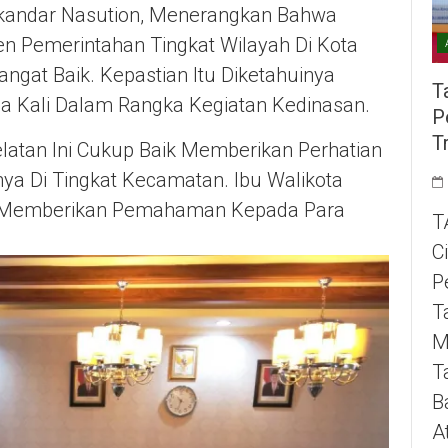
skandar Nasution, Menerangkan Bahwa
n Pemerintahan Tingkat Wilayah Di Kota
ngat Baik. Kepastian Itu Diketahuinya
T
a Kali Dalam Rangka Kegiatan Kedinasan.
P
T
elatan Ini Cukup Baik Memberikan Perhatian
a Di Tingkat Kecamatan. Ibu Walikota
il Memberikan Pemahaman Kepada Para
T
C
P
T
M
T
B
A