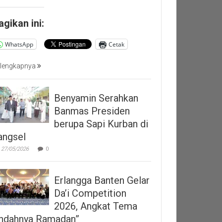
agikan ini:
WhatsApp
Cetak
lengkapnya
Benyamin Serahkan
Banmas Presiden
berupa Sapi Kurban di
angsel
27/05/2026
0
Erlangga Banten Gelar
Da’i Competition
2026, Angkat Tema
Indahnya Ramadan”