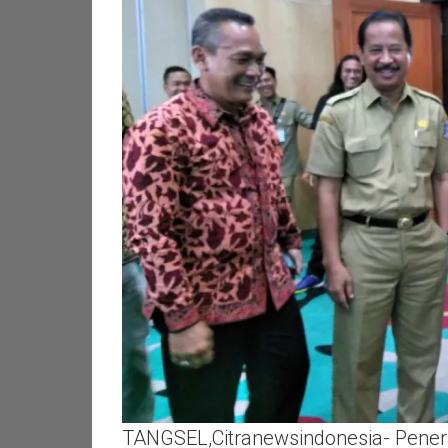
TANGSEL,Citranewsindonesia- Pener