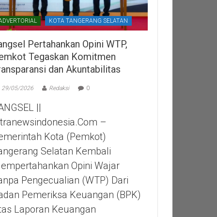
ADVERTORIAL
KOTA TANGERANG SELATAN
angsel Pertahankan Opini WTP,
emkot Tegaskan Komitmen
ransparansi dan Akuntabilitas
29/05/2026
Redaksi
0
ANGSEL ||
itranewsindonesia.com –
emerintah Kota (Pemkot)
angerang Selatan Kembali
empertahankan Opini Wajar
anpa Pengecualian (WTP) Dari
adan Pemeriksa Keuangan (BPK)
tas Laporan Keuangan