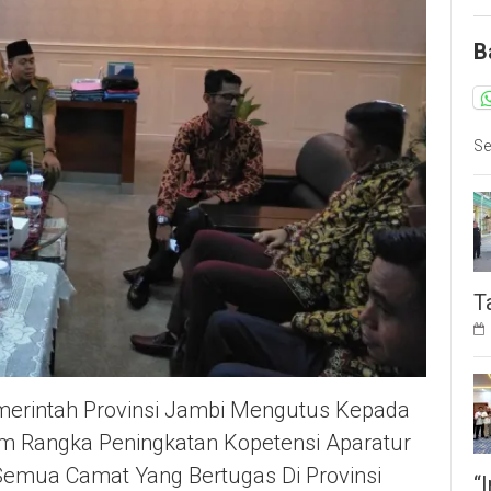
B
Se
T
emerintah Provinsi Jambi Mengutus Kepada
 Rangka Peningkatan Kopetensi Aparatur
Semua Camat Yang Bertugas Di Provinsi
“