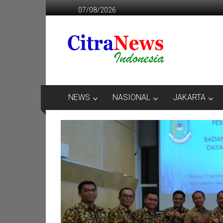
Lompat
07/08/2026
ke
konten
CITRANEWS
INDONESIA
BERANI
DAN
KRISTIS
NEWS
NASIONAL
JAKARTA