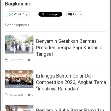
Bagikan ini:
WhatsApp
Cetak
Selengkapnya
Benyamin Serahkan Banmas
Presiden berupa Sapi Kurban di
Tangsel
27/05/2026
0
Erlangga Banten Gelar Da’i
Competition 2026, Angkat Tema
“Indahnya Ramadan”
12/03/2026
0
Benyamin Buka Bazar Ramadan