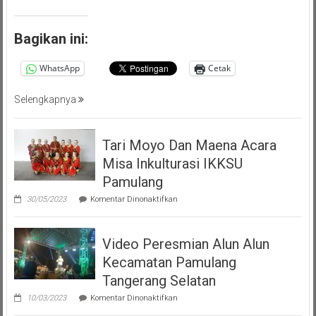
(PMP
)
Persatuan
Bagikan ini:
Masyarakat
Pemalang
WhatsApp
Cetak
Tangsel
Selengkapnya
Tari Moyo Dan Maena Acara
Misa Inkulturasi IKKSU
Pamulang
pada
30/05/2023
Komentar Dinonaktifkan
Tari
Moyo
Dan
Video Peresmian Alun Alun
Maena
Acara
Kecamatan Pamulang
Misa
Inkulturasi
Tangerang Selatan
IKKSU
pada
Pamulang
10/03/2023
Komentar Dinonaktifkan
Video