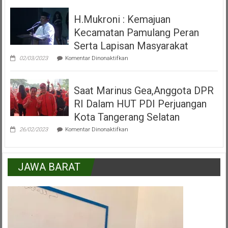
Peresmian
Alun
H.Mukroni : Kemajuan
Alun
Kecamatan
Kecamatan Pamulang Peran
Pamulang
Tangerang
Serta Lapisan Masyarakat
Selatan
pada
02/03/2023
Komentar Dinonaktifkan
H.Mukroni
:
Kemajuan
Saat Marinus Gea,Anggota DPR
Kecamatan
Pamulang
RI Dalam HUT PDI Perjuangan
Peran
Serta
Kota Tangerang Selatan
Lapisan
pada
Masyarakat
26/02/2023
Komentar Dinonaktifkan
Saat
Marinus
Gea,Anggota
DPR
JAWA BARAT
RI
Dalam
HUT
PDI
Perjuangan
Kota
Tangerang
Selatan