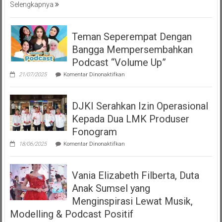
Selengkapnya
Teman Seperempat Dengan
Bangga Mempersembahkan
Podcast “Volume Up”
pada
21/07/2025
Komentar Dinonaktifkan
Teman
Seperempat
Dengan
DJKI Serahkan Izin Operasional
Bangga
Mempersembahkan
Kepada Dua LMK Produser
Podcast
“Volume
Fonogram
Up”
pada
18/06/2025
Komentar Dinonaktifkan
DJKI
Serahkan
Izin
Vania Elizabeth Filberta, Duta
Operasional
Kepada
Anak Sumsel yang
Dua
LMK
Menginspirasi Lewat Musik,
Produser
Modelling & Podcast Positif
Fonogram