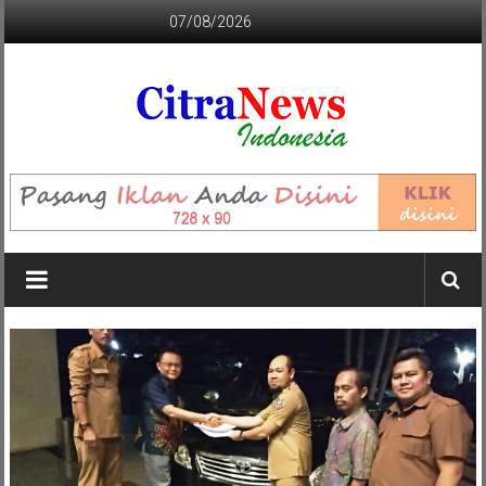
Lompat
07/08/2026
ke
konten
CITRANEWS
INDONESIA
BERANI
DAN
KRISTIS