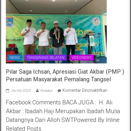
NEWS
TANGERANG SELATAN
VIDEONEWS
Pilar Saga Ichsan, Apresiasi Giat Akbar (PMP )
Persatuan Masyarakat Pemalang Tangsel
pada
Komentar Dinonaktifkan
06/06/2023
Redaksi
Pilar
Facebook Comments BACA JUGA : H. Ali
Saga
Ichsan,
Akbar : Ibadah Haji Merupakan Ibadah Mulia
Apresiasi
Datangnya Dari Alloh SWTPowered By Inline
Giat
Akbar
Related Posts