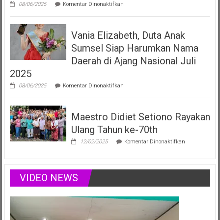
pada
08/06/2025
Komentar Dinonaktifkan
Vania
Elizabeth
Filberta,
Vania Elizabeth, Duta Anak
Duta
Anak
Sumsel Siap Harumkan Nama
Sumsel
yang
Daerah di Ajang Nasional Juli
Menginspirasi
2025
Lewat
Musik,
pada
08/06/2025
Komentar Dinonaktifkan
Modelling
Vania
&
Elizabeth,
Podcast
Duta
Positif
Maestro Didiet Setiono Rayakan
Anak
Sumsel
Ulang Tahun ke-70th
Siap
Harumkan
pada
12/02/2025
Komentar Dinonaktifkan
Nama
Maestro
Daerah
Didiet
di
Setiono
Ajang
Rayakan
VIDEO NEWS
Nasional
Ulang
Juli
Tahun
2025
ke-
70th