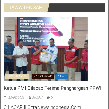
JAWA TENGAH
JAWA TENGAH
KAB CILACAP
NEWS
Ketua PMI Cilacap Terima Penghargaan PPWI
22/05/2026
Redaksi
0
CILACAP || CitraNewsindonesia.com –