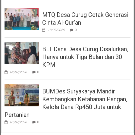
MTQ Desa Curug Cetak Generasi
Cinta Al-Qur’an
18/07/2026
0
BLT Dana Desa Curug Disalurkan,
Hanya untuk Tiga Bulan dan 30
KPM
02/07/2026
0
BUMDes Suryakarya Mandiri
Kembangkan Ketahanan Pangan,
Kelola Dana Rp450 Juta untuk
Pertanian
01/07/2026
0