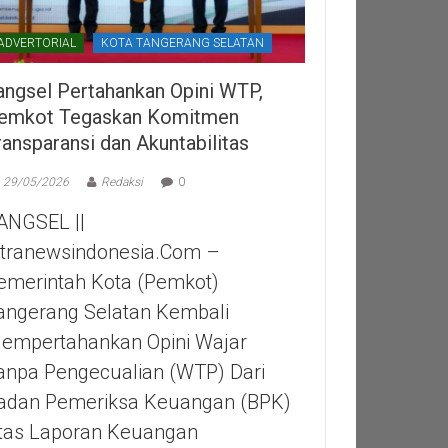
ADVERTORIAL
KOTA TANGERANG SELATAN
angsel Pertahankan Opini WTP,
emkot Tegaskan Komitmen
ransparansi dan Akuntabilitas
29/05/2026
Redaksi
0
ANGSEL ||
itranewsindonesia.com –
emerintah Kota (Pemkot)
angerang Selatan Kembali
empertahankan Opini Wajar
anpa Pengecualian (WTP) Dari
adan Pemeriksa Keuangan (BPK)
tas Laporan Keuangan