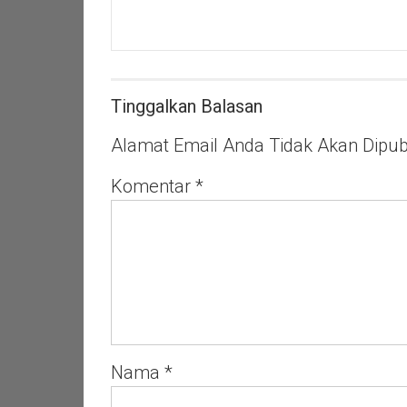
Babinsa
Koramil
20/PB
Manunggal
Subuh
Bersama
Tinggalkan Balasan
Warga
Binaan
Alamat Email Anda Tidak Akan Dipubl
Komentar
*
Nama
*