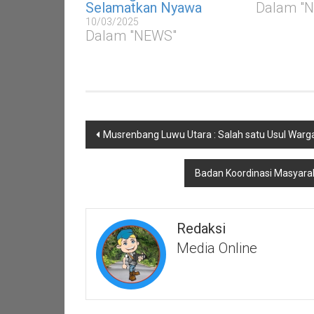
Selamatkan Nyawa
Dalam "
10/03/2025
Dalam "NEWS"
Navigasi
Musrenbang Luwu Utara : Salah satu Usul War
pos
Badan Koordinasi Masyar
Redaksi
Media Online