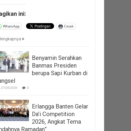
agikan ini:
WhatsApp
Cetak
lengkapnya
Benyamin Serahkan
Banmas Presiden
berupa Sapi Kurban di
angsel
27/05/2026
0
Erlangga Banten Gelar
Da’i Competition
2026, Angkat Tema
Indahnya Ramadan”