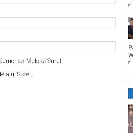
P
W
Komentar Melalui Surel.
elalui Surel.