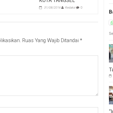
KOTA TANGSEL
31/08/2016
Redaksi
0
B
Se
ikasikan.
Ruas Yang Wajib Ditandai
*
T
“