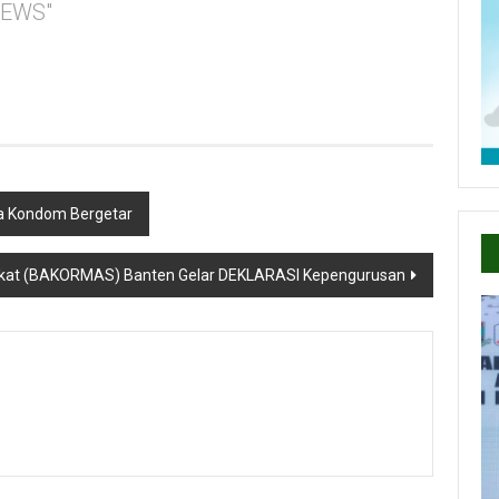
NEWS"
ga Kondom Bergetar
akat (BAKORMAS) Banten Gelar DEKLARASI Kepengurusan