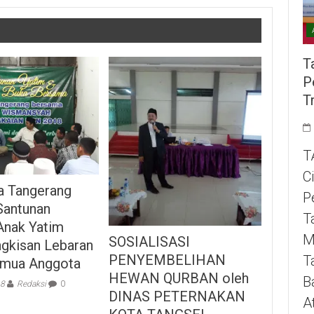
T
P
T
T
C
a Tangerang
P
Santunan
T
Anak Yatim
M
SOSIALISASI
ngkisan Lebaran
PENYEMBELIHAN
T
emua Anggota
HEWAN QURBAN oleh
B
18
Redaksi
0
DINAS PETERNAKAN
A