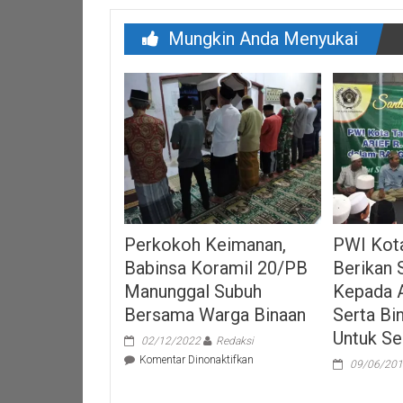
Mungkin Anda Menyukai
Perkokoh Keimanan,
PWI Kot
Babinsa Koramil 20/PB
Berikan 
Manunggal Subuh
Kepada 
Bersama Warga Binaan
Serta Bi
Untuk S
02/12/2022
Redaksi
pada
Komentar Dinonaktifkan
09/06/20
Perkokoh
Keimanan,