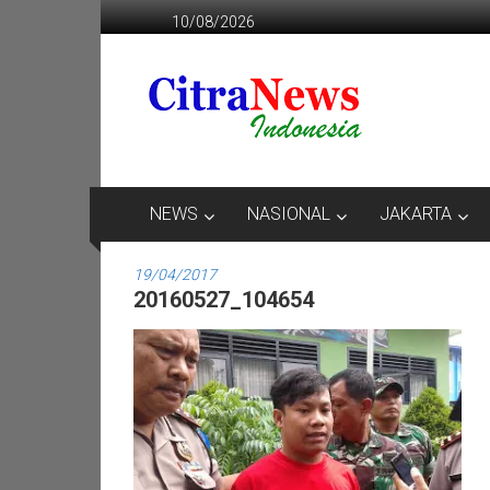
Lompat
10/08/2026
ke
konten
CITRANEWS
INDONESIA
BERANI
DAN
KRISTIS
NEWS
NASIONAL
JAKARTA
19/04/2017
20160527_104654