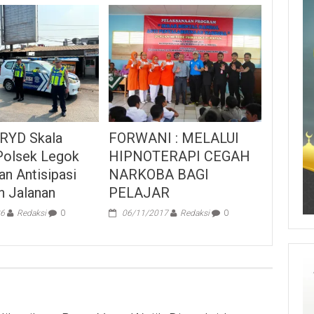
KRYD Skala
FORWANI : MELALUI
Polsek Legok
HIPNOTERAPI CEGAH
an Antisipasi
NARKOBA BAGI
n Jalanan
PELAJAR
26
Redaksi
0
06/11/2017
Redaksi
0