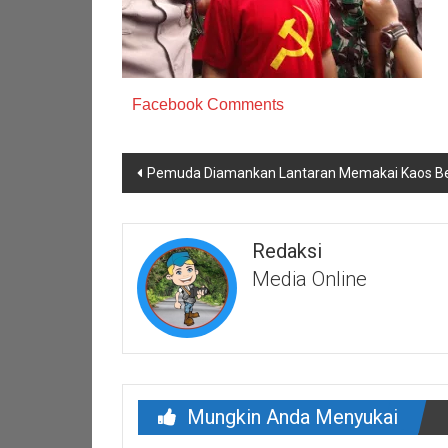
Facebook Comments
Navigasi
Pemuda Diamankan Lantaran Memakai Kaos Be
pos
Redaksi
Media Online
Mungkin Anda Menyukai