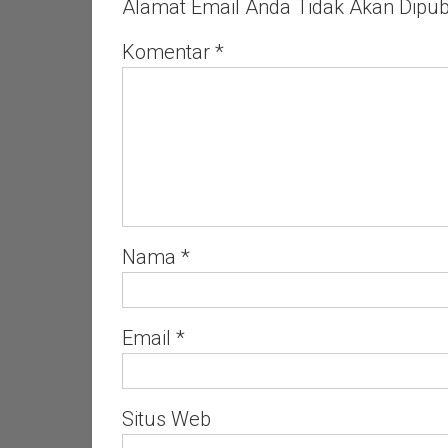
Alamat Email Anda Tidak Akan Dipubl
Di
Ruang
Aula
Komentar
*
Kecamatan
Nama
*
Email
*
Situs Web