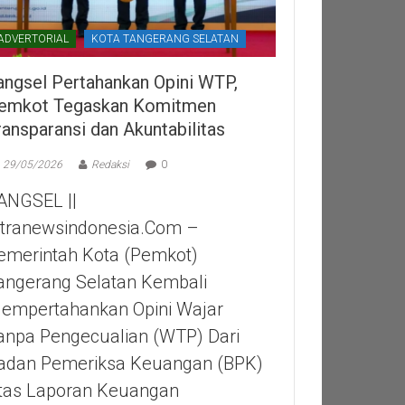
ADVERTORIAL
KOTA TANGERANG SELATAN
angsel Pertahankan Opini WTP,
emkot Tegaskan Komitmen
ransparansi dan Akuntabilitas
29/05/2026
Redaksi
0
ANGSEL ||
itranewsindonesia.com –
emerintah Kota (Pemkot)
angerang Selatan Kembali
empertahankan Opini Wajar
anpa Pengecualian (WTP) Dari
adan Pemeriksa Keuangan (BPK)
tas Laporan Keuangan