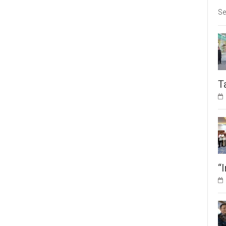
Se
T
“