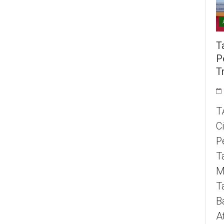
T
P
T
T
C
P
T
M
T
B
A