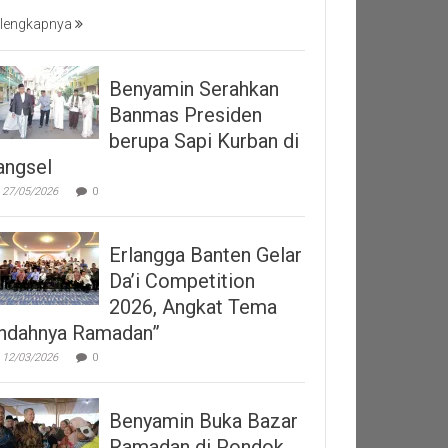
lengkapnya
Benyamin Serahkan
Banmas Presiden
berupa Sapi Kurban di
angsel
27/05/2026
0
Erlangga Banten Gelar
Da’i Competition
2026, Angkat Tema
Indahnya Ramadan”
12/03/2026
0
Benyamin Buka Bazar
Ramadan di Pondok