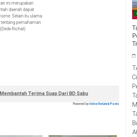
Dan ini merupakan
ntah daerah dapat
isme. Selain itu ulama
si tentang pemahaman
T
(Dede Richal)
P
T
T
C
P
Membantah Terima Suap Dari BD Sabu
T
M
Powered by
Inline Related Posts
T
B
A