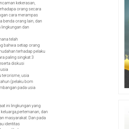
ncaman kekerasan,
erhadapa orang secara
dengan cara merampas
 benda orang lain, dan
a lingkungan dan
mana telah
ng bahwa setiap orang
mudahan terhadap pelaku
ra paling singkat 3
eserta diskusi
 usia
u terorisme, usia
 tahun (pelaku bom
kembangan pada usia
at ini lingkungan yang
keluarga,pertemanan, dan
dan masyarakat. Dan pada
au identitas