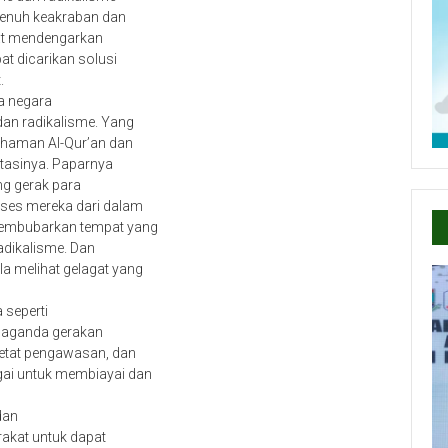
penuh keakraban dan
at mendengarkan
at dicarikan solusi
.
a negara
dan radikalisme. Yang
ahaman Al-Qur’an dan
tasinya. Paparnya
g gerak para
kses mereka dari dalam
membubarkan tempat yang
radikalisme. Dan
a melihat gelagat yang
 seperti
opaganda gerakan
tat pengawasan, dan
gai untuk membiayai dan
dan
rakat untuk dapat