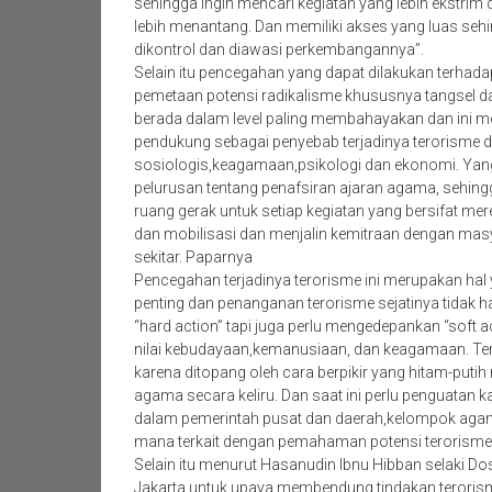
sehingga ingin mencari kegiatan yang lebih ekstrim 
lebih menantang. Dan memiliki akses yang luas sehin
dikontrol dan diawasi perkembangannya”.
Selain itu pencegahan yang dapat dilakukan terhada
pemetaan potensi radikalisme khususnya tangsel dan
berada dalam level paling membahayakan dan ini m
pendukung sebagai penyebab terjadinya terorisme d
sosiologis,keagamaan,psikologi dan ekonomi. Ya
pelurusan tentang penafsiran ajaran agama, sehi
ruang gerak untuk setiap kegiatan yang bersifat mere
dan mobilisasi dan menjalin kemitraan dengan mas
sekitar. Paparnya
Pencegahan terjadinya terorisme ini merupakan hal
penting dan penanganan terorisme sejatinya tidak h
“hard action” tapi juga perlu mengedepankan “soft 
nilai kebudayaan,kemanusiaan, dan keagamaan. Ter
karena ditopang oleh cara berpikir yang hitam-putih
agama secara keliru. Dan saat ini perlu penguatan
dalam pemerintah pusat dan daerah,kelompok aga
mana terkait dengan pemahaman potensi terorisme
Selain itu menurut Hasanudin Ibnu Hibban selaki Do
Jakarta untuk upaya membendung tindakan teroris