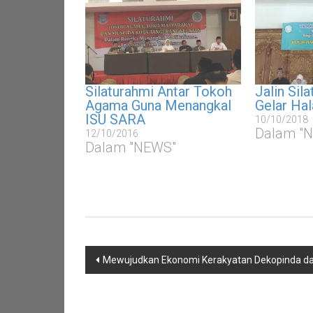
Silaturahmi Antar Tokoh
Jalin Sil
Agama Guna Menangkal
Gelar Ha
ISU SARA
10/10/2018
Dalam "
12/10/2016
Dalam "NEWS"
Navigasi
Mewujudkan Ekonomi Kerakyatan Dekopinda dan
pos