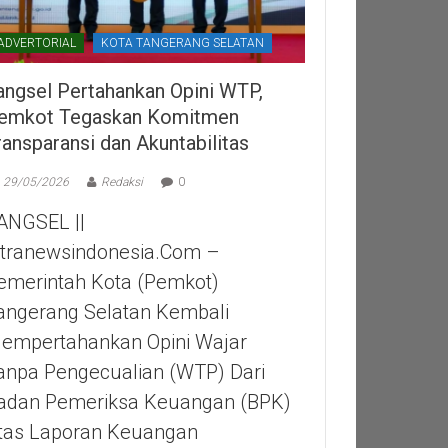
ADVERTORIAL
KOTA TANGERANG SELATAN
angsel Pertahankan Opini WTP,
emkot Tegaskan Komitmen
ransparansi dan Akuntabilitas
29/05/2026
Redaksi
0
ANGSEL ||
itranewsindonesia.com –
emerintah Kota (Pemkot)
angerang Selatan Kembali
empertahankan Opini Wajar
anpa Pengecualian (WTP) Dari
adan Pemeriksa Keuangan (BPK)
tas Laporan Keuangan