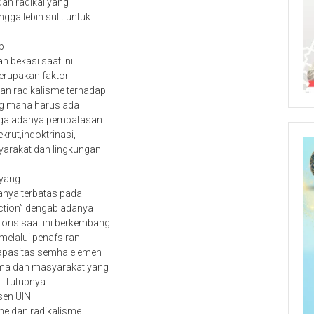
dan radikal yang
gga lebih sulit untuk
p
 bekasi saat ini
erupakan faktor
an radikalisme terhadap
ng mana harus ada
ngga adanya pembatasan
krut,indoktrinasi,
yarakat dan lingkungan
 yang
anya terbatas pada
action” dengab adanya
oris saat ini berkembang
 melalui penafsiran
 kapasitas semha elemen
ma dan masyarakat yang
. Tutupnya.
sen UIN
me dan radikalisme