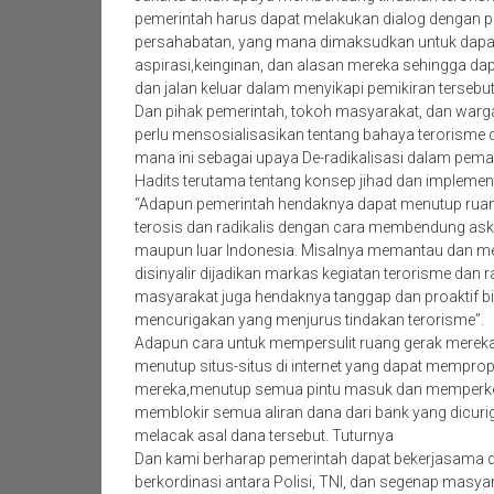
pemerintah harus dapat melakukan dialog dengan 
persahabatan, yang mana dimaksudkan untuk dap
aspirasi,keinginan, dan alasan mereka sehingga dap
dan jalan keluar dalam menyikapi pemikiran tersebut
Dan pihak pemerintah, tokoh masyarakat, dan warg
perlu mensosialisasikan tentang bahaya terorisme 
mana ini sebagai upaya De-radikalisasi dalam pem
Hadits terutama tentang konsep jihad dan implemen
“Adapun pemerintah hendaknya dapat menutup ruan
terosis dan radikalis dengan cara membendung as
maupun luar Indonesia. Misalnya memantau dan 
disinyalir dijadikan markas kegiatan terorisme dan 
masyarakat juga hendaknya tanggap dan proaktif bil
mencurigakan yang menjurus tindakan terorisme”.
Adapun cara untuk mempersulit ruang gerak mereka
menutup situs-situs di internet yang dapat mempr
mereka,menutup semua pintu masuk dan memperke
memblokir semua aliran dana dari bank yang dicuri
melacak asal dana tersebut. Tuturnya
Dan kami berharap pemerintah dapat bekerjasama 
berkordinasi antara Polisi, TNI, dan segenap masya