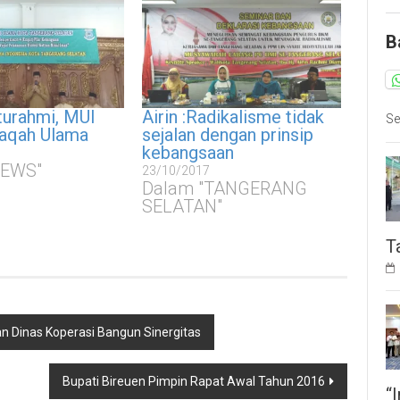
B
aturahmi, MUI
Airin :Radikalisme tidak
Se
laqah Ulama
sejalan dengan prinsip
kebangsaan
NEWS"
23/10/2017
Dalam "TANGERANG
SELATAN"
T
 Dinas Koperasi Bangun Sinergitas
Bupati Bireuen Pimpin Rapat Awal Tahun 2016
“