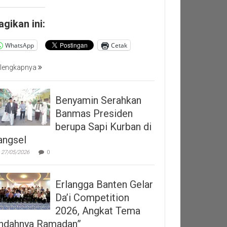
agikan ini:
WhatsApp
Cetak
lengkapnya
Benyamin Serahkan
Banmas Presiden
berupa Sapi Kurban di
angsel
27/05/2026
0
Erlangga Banten Gelar
Da’i Competition
2026, Angkat Tema
Indahnya Ramadan”