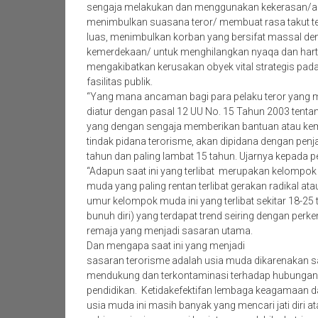
sengaja melakukan dan menggunakan kekerasan/a
menimbulkan suasana teror/ membuat rasa takut t
luas, menimbulkan korban yang bersifat massal 
kemerdekaan/ untuk menghilangkan nyaqa dan harta
mengakibatkan kerusakan obyek vital strategis pad
fasilitas publik.
“Yang mana ancaman bagi para pelaku teror yang 
diatur dengan pasal 12 UU No. 15 Tahun 2003 tenta
yang dengan sengaja memberikan bantuan atau ke
tindak pidana terorisme, akan dipidana dengan penja
tahun dan paling lambat 15 tahun. Ujarnya kepada p
“Adapun saat ini yang terlibat merupakan kelompok
muda yang paling rentan terlibat gerakan radikal ata
umur kelompok muda ini yang terlibat sekitar 18-25
bunuh diri) yang terdapat trend seiring dengan per
remaja yang menjadi sasaran utama.
Dan mengapa saat ini yang menjadi
sasaran terorisme adalah usia muda dikarenakan sa
mendukung dan terkontaminasi terhadap hubungan 
pendidikan. Ketidakefektifan lembaga keagamaan 
usia muda ini masih banyak yang mencari jati diri at