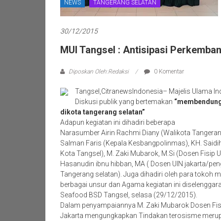
NEWS
TANGERANG SELATAN
30/12/2015
MUI Tangsel : Antisipasi Perkemba
Diposkan Oleh:Redaksi
0 Komentar
Tangsel,CitranewsIndonesia– Majelis Ulama I
Diskusi publik yang bertemakan
“membendung 
dikota tangerang selatan”
Adapun kegiatan ini dihadiri beberapa
Narasumber Airin Rachmi Diany (Walikota Tangerang
Salman Faris (Kepala Kesbangpolinmas), KH. Saidi
Kota Tangsel), M. Zaki Mubarok, M.Si (Dosen Fisip UI
Hasanudin ibnu hibban, MA ( Dosen UIN jakarta/pe
Tangerang selatan). Juga dihadiri oleh para tokoh 
berbagai unsur dan Agama kegiatan ini diselenggar
Seafood BSD Tangsel, selasa (29/12/2015).
Dalam penyampaiannya M. Zaki Mubarok Dosen Fis
Jakarta mengungkapkan Tindakan terosisme meru