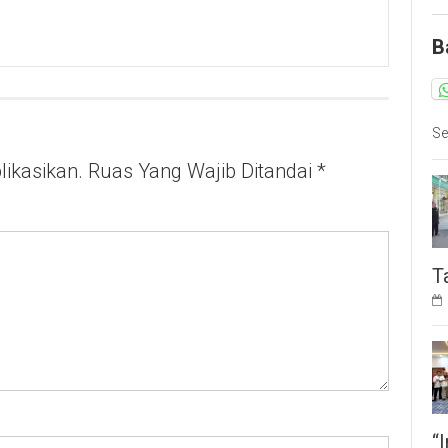
Wakil
Camat
B
Kramat
jati
Rajin
Blusukan
Se
ikasikan.
Ruas Yang Wajib Ditandai
*
T
“