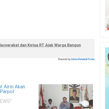
Masyarakat dan Ketua RT Ajak Warga Bangun
Powered by
Inline Related Posts
t Airin Akan
 Parpol
NEWS"