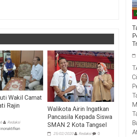
T
P
T
T
C
P
T
uti Wakil Camat
M
ti Rajin
Walikota Airin Ingatkan
n
T
Pancasila Kepada Siswa
B
16
Redaksi
SMAN 2 Kota Tangsel
pada
inonaktifkan
A
25/02/2020
Redaksi
0
Mardiastuti