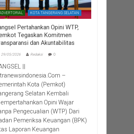
ADVERTORIAL
KOTA TANGERANG SELATAN
angsel Pertahankan Opini WTP,
emkot Tegaskan Komitmen
ransparansi dan Akuntabilitas
29/05/2026
Redaksi
0
ANGSEL ||
itranewsindonesia.com –
emerintah Kota (Pemkot)
angerang Selatan Kembali
empertahankan Opini Wajar
anpa Pengecualian (WTP) Dari
adan Pemeriksa Keuangan (BPK)
tas Laporan Keuangan