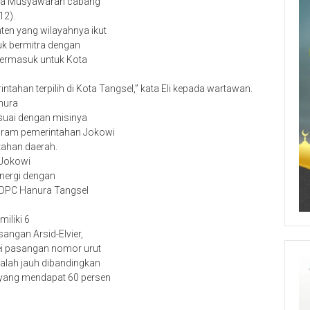
cara Musyawarah cabang
12).
ten yang wilayahnya ikut
tuk bermitra dengan
termasuk untuk Kota
tahan terpilih di Kota Tangsel,” kata Eli kepada wartawan.
nura
suai dengan misinya
gram pemerintahan Jokowi
tahan daerah.
 Jokowi
inergi dengan
a DPC Hanura Tangsel
iliki 6
angan Arsid-Elvier,
ei pasangan nomor urut
kalah jauh dibandingkan
 yang mendapat 60 persen