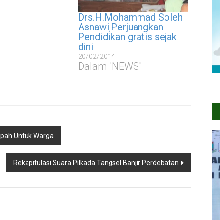
Drs.H.Mohammad Soleh
Asnawi,Perjuangkan
Pendidikan gratis sejak
dini
20/02/2014
Dalam "NEWS"
pah Untuk Warga
Rekapitulasi Suara Pilkada Tangsel Banjir Perdebatan