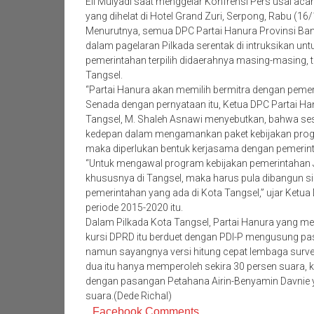
Eli Mulyadi saat menggelar Konfrensi Pers usai a
yang dihelat di Hotel Grand Zuri, Serpong, Rabu (16/
Menurutnya, semua DPC Partai Hanura Provinsi Ban
dalam pagelaran Pilkada serentak di intruksikan un
pemerintahan terpilih didaerahnya masing-masing, 
Tangsel.
“Partai Hanura akan memilih bermitra dengan pemerin
Senada dengan pernyataan itu, Ketua DPC Partai Ha
Tangsel, M. Shaleh Asnawi menyebutkan, bahwa se
kedepan dalam mengamankan paket kebijakan pro
maka diperlukan bentuk kerjasama dengan pemerin
“Untuk mengawal program kebijakan pemerintahan
khususnya di Tangsel, maka harus pula dibangun s
pemerintahan yang ada di Kota Tangsel,” ujar Ketu
periode 2015-2020 itu.
Dalam Pilkada Kota Tangsel, Partai Hanura yang mem
kursi DPRD itu berduet dengan PDI-P mengusung pas
namun sayangnya versi hitung cepat lembaga surv
dua itu hanya memperoleh sekira 30 persen suara, 
dengan pasangan Petahana Airin-Benyamin Davnie
suara.(Dede Richal)
Facebook Comments