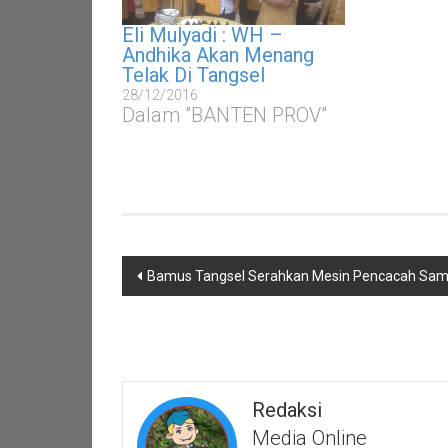
Eli Mulyadi : WH –
Andhika Akan Menang
Telak Di Tangsel
28/12/2016
Dalam "BANTEN PROV"
Navigasi
Bamus Tangsel Serahkan Mesin Pencacah Sam
pos
Redaksi
Media Online