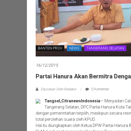
BANTEN PROV
NEWS
TANGERANG SELATAN
16/12/2015
Partai Hanura Akan Bermitra Denga
Diposkan Oleh:Redaksi
0 Komentar
Tangsel,CitranewsIndonesia
— Menyadari Cal
Tangerang Selatan, DPC Partai Hanura Kota Ta
dengan pemerintahan terpilih, meskipun secara re
total perolehan suara oleh KPUD.
Hal itu diungkapkan oleh Ketua DPW Partai Hanura 