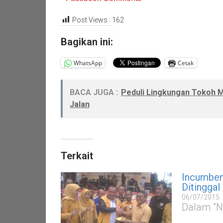
Post Views :
162
Bagikan ini:
WhatsApp
Cetak
BACA JUGA :
Peduli Lingkungan Tokoh 
Jalan
Terkait
Incumben
Ditinggal
06/07/2015
Dalam "