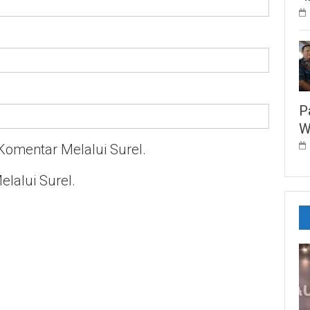
P
W
Komentar Melalui Surel.
elalui Surel.