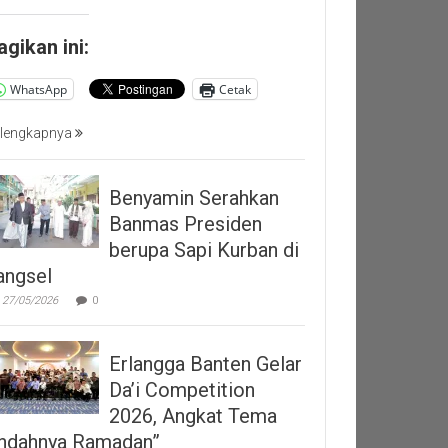
agikan ini:
WhatsApp
Cetak
lengkapnya
Benyamin Serahkan
Banmas Presiden
berupa Sapi Kurban di
angsel
27/05/2026
0
Erlangga Banten Gelar
Da’i Competition
2026, Angkat Tema
Indahnya Ramadan”