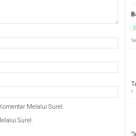
B
Se
T
Komentar Melalui Surel.
elalui Surel.
“