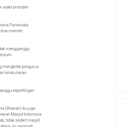
r wakil presiden
onesia Pariwisata
 lihai memilih
tidak mengganggu
senyum.
g mengkritik pengurus
n terlalu keras
gganggu kepentingan
ana (Wawan) itu juga
ewan Masjid Indonesia.
, tidak sedikit masjid
atnya, isi ceramah