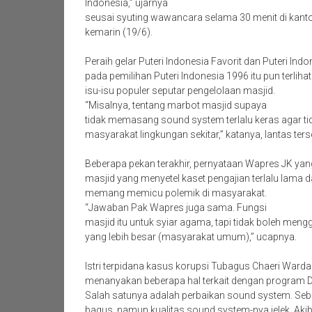
Indonesia,” ujarnya
seusai syuting wawancara selama 30 menit di kanto
kemarin (19/6).
Peraih gelar Puteri Indonesia Favorit dan Puteri Ind
pada pemilihan Puteri Indonesia 1996 itu pun terlihat
isu-isu populer seputar pengelolaan masjid.
“Misalnya, tentang marbot masjid supaya
tidak memasang sound system terlalu keras agar 
masyarakat lingkungan sekitar,” katanya, lantas ter
Beberapa pekan terakhir, pernyataan Wapres JK yan
masjid yang menyetel kaset pengajian terlalu lama da
memang memicu polemik di masyarakat.
“Jawaban Pak Wapres juga sama. Fungsi
masjid itu untuk syiar agama, tapi tidak boleh men
yang lebih besar (masyarakat umum),” ucapnya.
Istri terpidana kasus korupsi Tubagus Chaeri Ward
menanyakan beberapa hal terkait dengan program D
Salah satunya adalah perbaikan sound system. Sebab
bagus, namun kualitas sound system-nya jelek. Akib