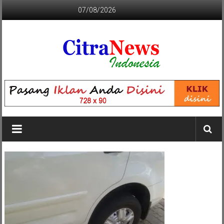
Lompat
07/08/2026
ke
konten
CITRANEWS
INDONESIA
BERANI
DAN
KRISTIS