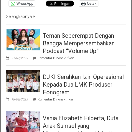
WhatsApp
Cetak
Selengkapnya
Teman Seperempat Dengan
Bangga Mempersembahkan
Podcast “Volume Up”
pada
21/07/2025
Komentar Dinonaktifkan
Teman
Seperempat
Dengan
DJKI Serahkan Izin Operasional
Bangga
Mempersembahkan
Kepada Dua LMK Produser
Podcast
“Volume
Fonogram
Up”
pada
18/06/2025
Komentar Dinonaktifkan
DJKI
Serahkan
Izin
Vania Elizabeth Filberta, Duta
Operasional
Kepada
Anak Sumsel yang
Dua
LMK