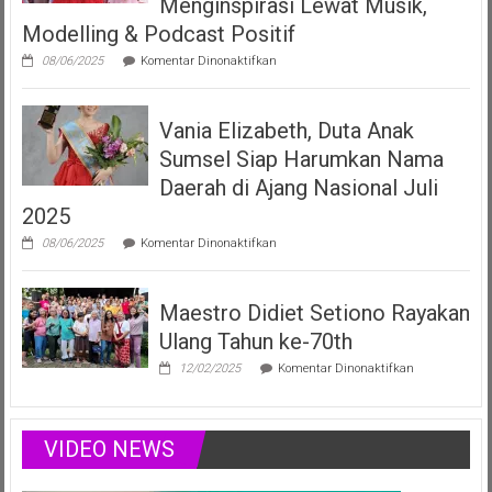
Menginspirasi Lewat Musik,
Produser
Modelling & Podcast Positif
Fonogram
pada
08/06/2025
Komentar Dinonaktifkan
Vania
Elizabeth
Filberta,
Vania Elizabeth, Duta Anak
Duta
Anak
Sumsel Siap Harumkan Nama
Sumsel
yang
Daerah di Ajang Nasional Juli
Menginspirasi
2025
Lewat
Musik,
pada
08/06/2025
Komentar Dinonaktifkan
Modelling
Vania
&
Elizabeth,
Podcast
Duta
Positif
Maestro Didiet Setiono Rayakan
Anak
Sumsel
Ulang Tahun ke-70th
Siap
Harumkan
pada
12/02/2025
Komentar Dinonaktifkan
Nama
Maestro
Daerah
Didiet
di
Setiono
Ajang
Rayakan
VIDEO NEWS
Nasional
Ulang
Juli
Tahun
2025
ke-