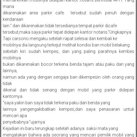
memarkirkan mobilnya didepan kantor notaris berinisial APH. Yang
mana
dikarenakan area parkir cafe tersebut sudah penuh dengan
kendaraan
lain.” dan dikarenakan tidak tersedianya tempat parkir dicafe
tersebut,maka saya parkir tepat didepan kantor notaris.”Ungkapnya
Tapi carsono mengaku setelah rapat selesai dan kembali ke
mobilnya dia langsung terkejut melihat kondisi ban mobil belakang
sebelah kiri sudah kempes, dan yang paling parahnya kembes
mobilnya
bukan dikarenakan bocor terkena benda tajam atau paku dan yang
lainnya,
namun ada yang dengan sengaja ban dikempesin oleh orang yang
tidak
dikenal dan tidak senang dengan mobil yang parkir didepan
kantornya.
“saya yakin ban saya tidak terkena paku dan benda yang
lainnya yangengakibatkan kempes,dan saya penasaran untuk
mencari apa
penyebabnya.”ujarnya
Kejadian ini baru terungkap setelah adanya saksi mata yang
mengatakan bahwa ada seorang yang mencari pemilik mobil yang