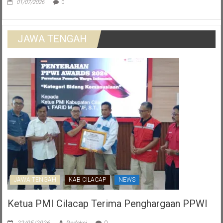
01/07/2026
0
JAWA TENGAH
JAWA TENGAH
KAB CILACAP
NEWS
Ketua PMI Cilacap Terima Penghargaan PPWI
22/05/2026
Redaksi
0