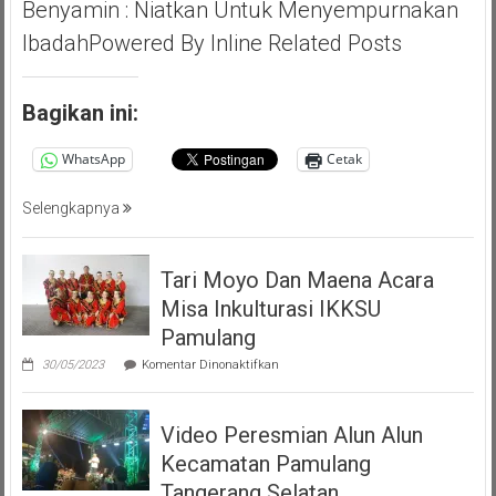
Benyamin : Niatkan Untuk Menyempurnakan
Giat
Akbar
IbadahPowered By Inline Related Posts
(PMP
)
Persatuan
Bagikan ini:
Masyarakat
Pemalang
WhatsApp
Cetak
Tangsel
Selengkapnya
Tari Moyo Dan Maena Acara
Misa Inkulturasi IKKSU
Pamulang
pada
30/05/2023
Komentar Dinonaktifkan
Tari
Moyo
Dan
Video Peresmian Alun Alun
Maena
Acara
Kecamatan Pamulang
Misa
Inkulturasi
Tangerang Selatan