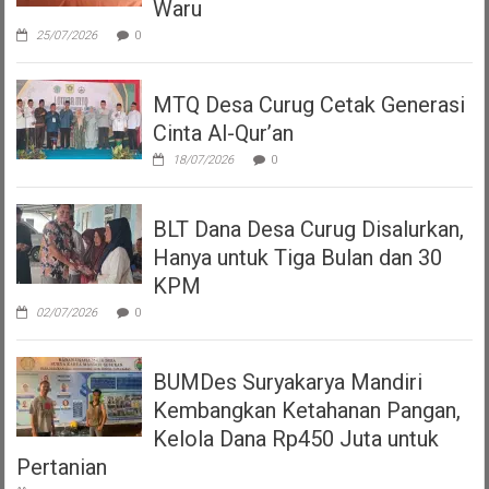
Waru
25/07/2026
0
MTQ Desa Curug Cetak Generasi
Cinta Al-Qur’an
18/07/2026
0
BLT Dana Desa Curug Disalurkan,
Hanya untuk Tiga Bulan dan 30
KPM
02/07/2026
0
BUMDes Suryakarya Mandiri
Kembangkan Ketahanan Pangan,
Kelola Dana Rp450 Juta untuk
Pertanian