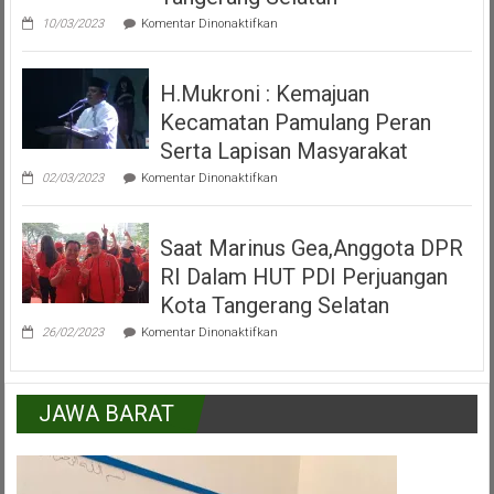
IKKSU
pada
Pamulang
10/03/2023
Komentar Dinonaktifkan
Video
Peresmian
Alun
H.Mukroni : Kemajuan
Alun
Kecamatan
Kecamatan Pamulang Peran
Pamulang
Tangerang
Serta Lapisan Masyarakat
Selatan
pada
02/03/2023
Komentar Dinonaktifkan
H.Mukroni
:
Kemajuan
Saat Marinus Gea,Anggota DPR
Kecamatan
Pamulang
RI Dalam HUT PDI Perjuangan
Peran
Serta
Kota Tangerang Selatan
Lapisan
pada
Masyarakat
26/02/2023
Komentar Dinonaktifkan
Saat
Marinus
Gea,Anggota
DPR
JAWA BARAT
RI
Dalam
HUT
PDI
Perjuangan