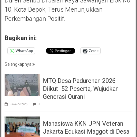
Duren Seribu Di Jalan Raya Sawangan Elok No.
10, Kota Depok, Terus Menunjukkan
Perkembangan Positif.
Bagikan ini:
WhatsApp
Cetak
Selengkapnya
MTQ Desa Padurenan 2026
Diikuti 52 Peserta, Wujudkan
Generasi Qurani
26/07/2026
0
Mahasiswa KKN UPN Veteran
Jakarta Edukasi Maggot di Desa