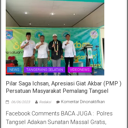
70th
NEWS
TANGERANG SELATAN
VIDEONEWS
Pilar Saga Ichsan, Apresiasi Giat Akbar (PMP )
Persatuan Masyarakat Pemalang Tangsel
pada
Komentar Dinonaktifkan
06/06/2023
Redaksi
Pilar
Facebook Comments BACA JUGA : Polres
Saga
Ichsan,
Tangsel Adakan Sunatan Massal Gratis,
Apresiasi