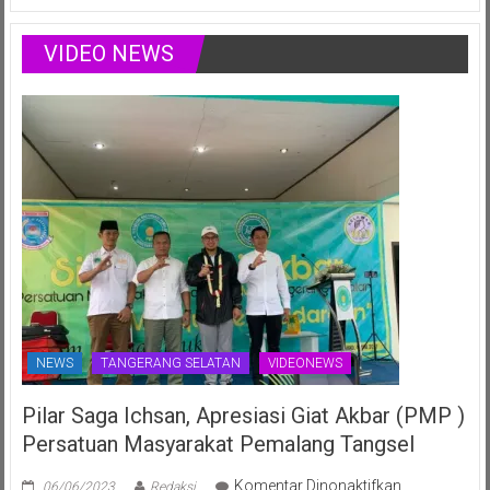
Daerah
Didiet
di
Setiono
Ajang
Rayakan
VIDEO NEWS
Nasional
Ulang
Juli
Tahun
2025
ke-
70th
NEWS
TANGERANG SELATAN
VIDEONEWS
Pilar Saga Ichsan, Apresiasi Giat Akbar (PMP )
Persatuan Masyarakat Pemalang Tangsel
pada
Komentar Dinonaktifkan
06/06/2023
Redaksi