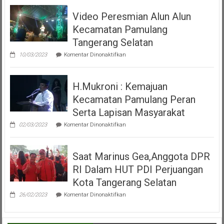
Dan
Video Peresmian Alun Alun
Maena
Acara
Kecamatan Pamulang
Misa
Inkulturasi
Tangerang Selatan
IKKSU
pada
Pamulang
10/03/2023
Komentar Dinonaktifkan
Video
Peresmian
Alun
H.Mukroni : Kemajuan
Alun
Kecamatan
Kecamatan Pamulang Peran
Pamulang
Tangerang
Serta Lapisan Masyarakat
Selatan
pada
02/03/2023
Komentar Dinonaktifkan
H.Mukroni
:
Kemajuan
Saat Marinus Gea,Anggota DPR
Kecamatan
Pamulang
RI Dalam HUT PDI Perjuangan
Peran
Serta
Kota Tangerang Selatan
Lapisan
pada
Masyarakat
26/02/2023
Komentar Dinonaktifkan
Saat
Marinus
Gea,Anggota