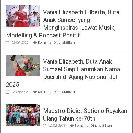
Serahkan
Izin
Vania Elizabeth Filberta, Duta
Operasional
Kepada
Anak Sumsel yang
Dua
LMK
Menginspirasi Lewat Musik,
Produser
Modelling & Podcast Positif
Fonogram
pada
08/06/2025
Komentar Dinonaktifkan
Vania
Elizabeth
Filberta,
Vania Elizabeth, Duta Anak
Duta
Anak
Sumsel Siap Harumkan Nama
Sumsel
yang
Daerah di Ajang Nasional Juli
Menginspirasi
2025
Lewat
Musik,
pada
08/06/2025
Komentar Dinonaktifkan
Modelling
Vania
&
Elizabeth,
Podcast
Duta
Positif
Maestro Didiet Setiono Rayakan
Anak
Sumsel
Ulang Tahun ke-70th
Siap
Harumkan
pada
12/02/2025
Komentar Dinonaktifkan
Nama
Maestro