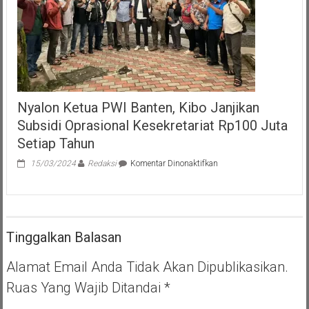
Nyalon Ketua PWI Banten, Kibo Janjikan
Subsidi Oprasional Kesekretariat Rp100 Juta
Setiap Tahun
pada
15/03/2024
Redaksi
Komentar Dinonaktifkan
Nyalon
Ketua
PWI
Banten,
Kibo
Tinggalkan Balasan
Janjikan
Subsidi
Oprasional
Alamat Email Anda Tidak Akan Dipublikasikan.
Kesekretariat
Ruas Yang Wajib Ditandai
*
Rp100
Juta