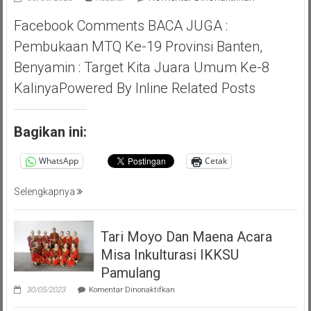
Pilar
Facebook Comments BACA JUGA :
Saga
Ichsan,
Pembukaan MTQ Ke-19 Provinsi Banten,
Apresiasi
Benyamin : Target Kita Juara Umum Ke-8
Giat
Akbar
KalinyaPowered By Inline Related Posts
(PMP
)
Persatuan
Bagikan ini:
Masyarakat
Pemalang
WhatsApp
Cetak
Tangsel
Selengkapnya
Tari Moyo Dan Maena Acara
Misa Inkulturasi IKKSU
Pamulang
pada
30/05/2023
Komentar Dinonaktifkan
Tari
Moyo