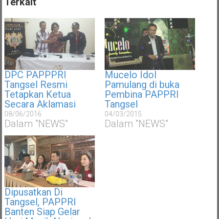
Terkait
DPC PAPPPRI
Mucelo Idol
Tangsel Resmi
Pamulang di buka
Tetapkan Ketua
Pembina PAPPRI
Secara Aklamasi
Tangsel
08/06/2016
04/03/2015
Dalam "NEWS"
Dalam "NEWS"
Dipusatkan Di
Tangsel, PAPPRI
Banten Siap Gelar