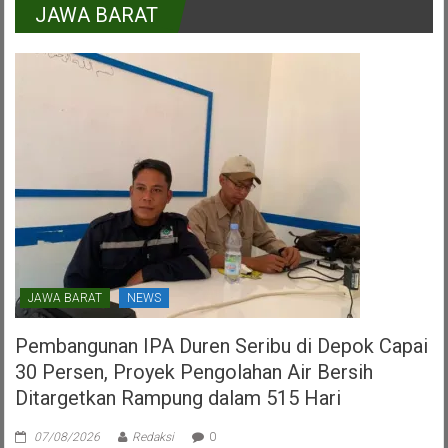
DPR
JAWA BARAT
RI
Dalam
HUT
PDI
Perjuangan
Kota
Tangerang
Selatan
JAWA BARAT
NEWS
Pembangunan IPA Duren Seribu di Depok Capai
30 Persen, Proyek Pengolahan Air Bersih
Ditargetkan Rampung dalam 515 Hari
07/08/2026
Redaksi
0