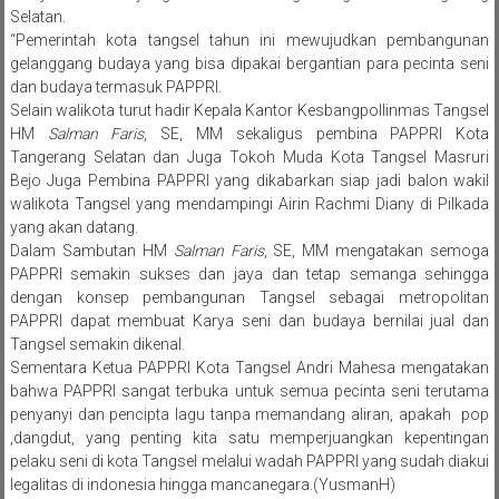
Selatan.
“Pemerintah kota tangsel tahun ini mewujudkan pembangunan
gelanggang budaya yang bisa dipakai bergantian para pecinta seni
dan budaya termasuk PAPPRI.
Selain walikota turut hadir Kepala Kantor Kesbangpollinmas Tangsel
HM
Salman Faris
, SE, MM sekaligus pembina PAPPRI Kota
Tangerang Selatan dan Juga Tokoh Muda Kota Tangsel Masruri
Bejo Juga Pembina PAPPRI yang dikabarkan siap jadi balon wakil
walikota Tangsel yang mendampingi Airin Rachmi Diany di Pilkada
yang akan datang.
Dalam Sambutan HM
Salman Faris
, SE, MM mengatakan semoga
PAPPRI semakin sukses dan jaya dan tetap semanga sehingga
dengan konsep pembangunan Tangsel sebagai metropolitan
PAPPRI dapat membuat Karya seni dan budaya bernilai jual dan
Tangsel semakin dikenal.
Sementara Ketua PAPPRI Kota Tangsel Andri Mahesa mengatakan
bahwa PAPPRI sangat terbuka untuk semua pecinta seni terutama
penyanyi dan pencipta lagu tanpa memandang aliran, apakah pop
,dangdut, yang penting kita satu memperjuangkan kepentingan
pelaku seni di kota Tangsel melalui wadah PAPPRI yang sudah diakui
legalitas di indonesia hingga mancanegara.(YusmanH)