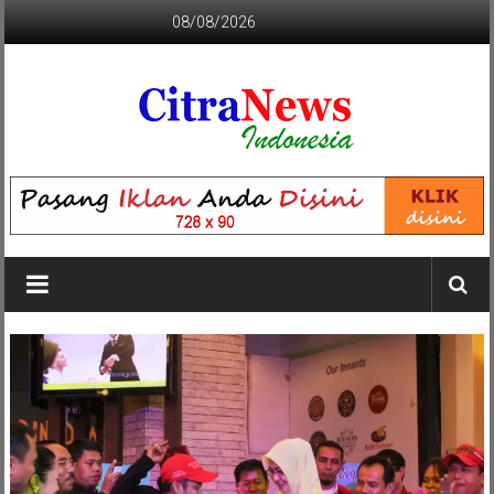
Lompat
08/08/2026
ke
konten
CITRANEWS
INDONESIA
BERANI
DAN
KRISTIS