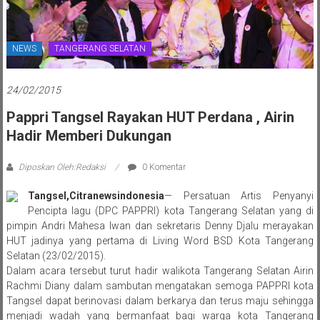
NEWS
TANGERANG SELATAN
24/02/2015
Pappri Tangsel Rayakan HUT Perdana , Airin
Hadir Memberi Dukungan
Diposkan Oleh:Redaksi
0 Komentar
Tangsel,Citra
news
indonesia
— Persatuan Artis Penyanyi
Pencipta lagu (DPC PAPPRI) kota Tangerang Selatan yang di
pimpin Andri Mahesa Iwan dan sekretaris Denny Djalu merayakan
HUT jadinya yang pertama di Living Word BSD Kota Tangerang
Selatan (23/02/2015).
Dalam acara tersebut turut hadir walikota Tangerang Selatan Airin
Rachmi Diany dalam sambutan mengatakan semoga PAPPRI kota
Tangsel dapat berinovasi dalam berkarya dan terus maju sehingga
menjadi wadah yang bermanfaat bagi warga kota Tangerang