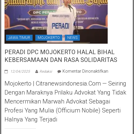
JAWA TIMUR
MOJOKERTO
NEWS
PERADI DPC MOJOKERTO HALAL BIHAL
KEBERSAMAAN DAN RASA SOLIDARITAS
pada
Komentar Dinonaktifkan
12/04/2025
Redaksi
PERADI
Mojokerto | Citranewsindonesia.com — Seiring
DPC
MOJOKERTO
Dengan Maraknya Prilaku Advokat Yang Tidak
HALAL
Mencermikan Marwah Advokat Sebagai
BIHAL
KEBERSAMA
Profesi Yang Mulia (officium Nobile) Seperti
DAN
Halnya Yang Terjadi
RASA
SOLIDARITAS