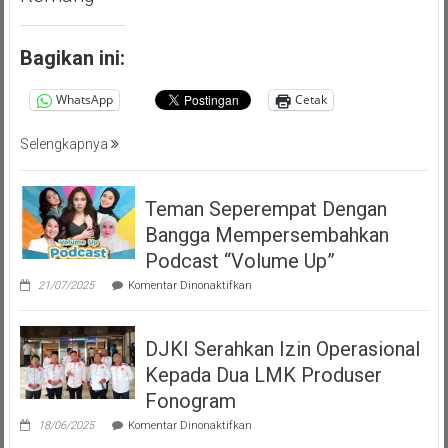
Bagikan ini:
WhatsApp
Cetak
Selengkapnya
Teman Seperempat Dengan
Bangga Mempersembahkan
Podcast “Volume Up”
pada
21/07/2025
Komentar Dinonaktifkan
Teman
Seperempat
Dengan
DJKI Serahkan Izin Operasional
Bangga
Mempersembahkan
Kepada Dua LMK Produser
Podcast
“Volume
Fonogram
Up”
pada
18/06/2025
Komentar Dinonaktifkan
DJKI