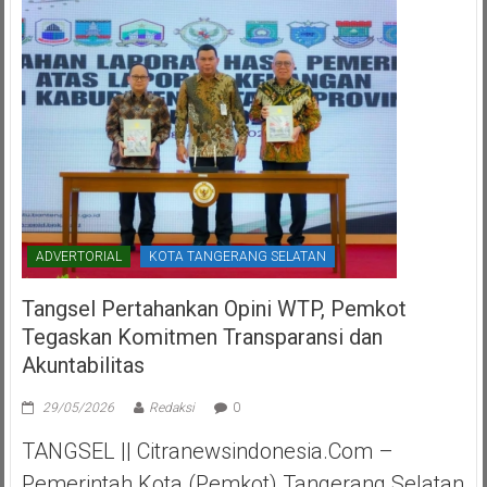
ADVERTORIAL
KOTA TANGERANG SELATAN
Tangsel Pertahankan Opini WTP, Pemkot
Tegaskan Komitmen Transparansi dan
Akuntabilitas
29/05/2026
Redaksi
0
TANGSEL || Citranewsindonesia.com –
Pemerintah Kota (Pemkot) Tangerang Selatan