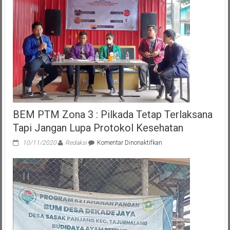
Tolak
Seluruh
Gugatan
Uji
Materiil
UU
Pers
BEM PTM Zona 3 : Pilkada Tetap Terlaksana
Tapi Jangan Lupa Protokol Kesehatan
pada
10/11/2020
Redaksi
Komentar Dinonaktifkan
BEM
PTM
Zona
3
:
Pilkada
Tetap
Terlaksana
Tapi