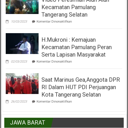
Acara
Kecamatan Pamulang
Misa
Inkulturasi
Tangerang Selatan
IKKSU
pada
Pamulang
10/03/2023
Komentar Dinonaktifkan
Video
Peresmian
Alun
H.Mukroni : Kemajuan
Alun
Kecamatan
Kecamatan Pamulang Peran
Pamulang
Tangerang
Serta Lapisan Masyarakat
Selatan
pada
02/03/2023
Komentar Dinonaktifkan
H.Mukroni
:
Kemajuan
Saat Marinus Gea,Anggota DPR
Kecamatan
Pamulang
RI Dalam HUT PDI Perjuangan
Peran
Serta
Kota Tangerang Selatan
Lapisan
pada
Masyarakat
26/02/2023
Komentar Dinonaktifkan
Saat
Marinus
Gea,Anggota
DPR
JAWA BARAT
RI
Dalam