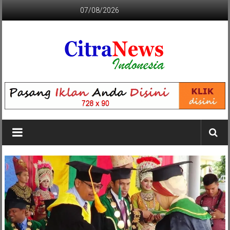
Lompat
07/08/2026
ke
konten
CITRANEWS
INDONESIA
BERANI
DAN
KRISTIS