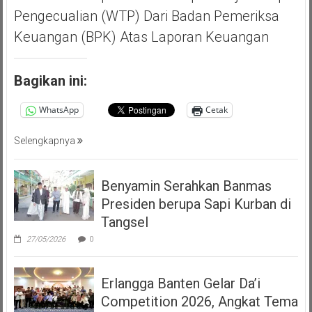
Pengecualian (WTP) Dari Badan Pemeriksa
Keuangan (BPK) Atas Laporan Keuangan
Bagikan ini:
WhatsApp
Cetak
Selengkapnya
Benyamin Serahkan Banmas
Presiden berupa Sapi Kurban di
Tangsel
27/05/2026
0
Erlangga Banten Gelar Da’i
Competition 2026, Angkat Tema