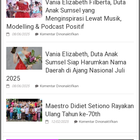
Vania Elizabeth Filberta, Duta
Operasional
Kepada
Anak Sumsel yang
Dua
LMK
Menginspirasi Lewat Musik,
Produser
Modelling & Podcast Positif
Fonogram
pada
08/06/2025
Komentar Dinonaktifkan
Vania
Elizabeth
Filberta,
Vania Elizabeth, Duta Anak
Duta
Anak
Sumsel Siap Harumkan Nama
Sumsel
yang
Daerah di Ajang Nasional Juli
Menginspirasi
2025
Lewat
Musik,
pada
08/06/2025
Komentar Dinonaktifkan
Modelling
Vania
&
Elizabeth,
Podcast
Duta
Positif
Maestro Didiet Setiono Rayakan
Anak
Sumsel
Ulang Tahun ke-70th
Siap
Harumkan
pada
12/02/2025
Komentar Dinonaktifkan
Nama
Maestro
Daerah
Didiet
di
Setiono
Ajang