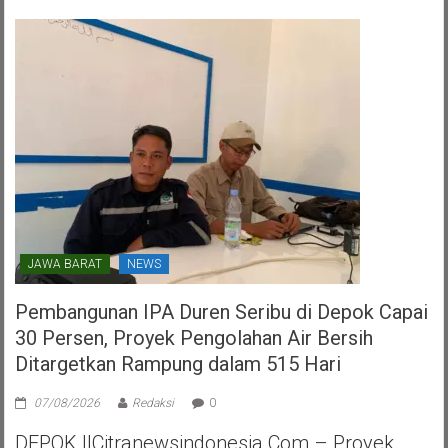
HUT
PDI
Perjuangan
Kota
Tangerang
Selatan
JAWA BARAT
NEWS
Pembangunan IPA Duren Seribu di Depok Capai
30 Persen, Proyek Pengolahan Air Bersih
Ditargetkan Rampung dalam 515 Hari
07/08/2026
Redaksi
0
DEPOK ||Citranewsindonesia.com – Proyek