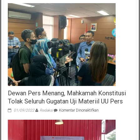
Dewan Pers Menang, Mahkamah Konstitusi
Tolak Seluruh Gugatan Uji Materiil UU Pers
pada
01/09/2022
Redaksi
Komentar Dinonaktifkan
Dewan
Pers
Menang,
Mahkamah
Konstitusi