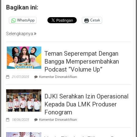
Bagikan ini:
WhatsApp
Cetak
Selengkapnya
Teman Seperempat Dengan
Bangga Mempersembahkan
Podcast “Volume Up”
pada
21/07/2025
Komentar Dinonaktifkan
Teman
Seperempat
Dengan
DJKI Serahkan Izin Operasional
Bangga
Mempersembahkan
Kepada Dua LMK Produser
Podcast
“Volume
Fonogram
Up”
pada
18/06/2025
Komentar Dinonaktifkan
DJKI
Serahkan
Izin