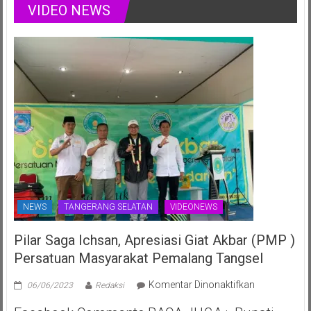
Rayakan
VIDEO NEWS
Nasional
Ulang
Juli
Tahun
2025
ke-
70th
NEWS
TANGERANG SELATAN
VIDEONEWS
Pilar Saga Ichsan, Apresiasi Giat Akbar (PMP )
Persatuan Masyarakat Pemalang Tangsel
pada
Komentar Dinonaktifkan
06/06/2023
Redaksi
Pilar