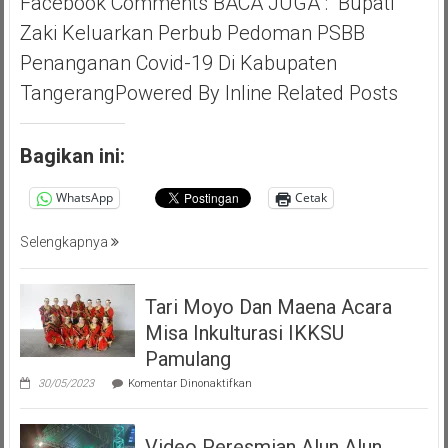
Facebook Comments BACA JUGA : Bupati
Saga
Ichsan,
Zaki Keluarkan Perbub Pedoman PSBB
Apresiasi
Penanganan Covid-19 Di Kabupaten
Giat
Akbar
TangerangPowered By Inline Related Posts
(PMP
)
Persatuan
Bagikan ini:
Masyarakat
Pemalang
WhatsApp
Cetak
Tangsel
Selengkapnya
Tari Moyo Dan Maena Acara
Misa Inkulturasi IKKSU
Pamulang
pada
30/05/2023
Komentar Dinonaktifkan
Tari
Moyo
Dan
Video Peresmian Alun Alun
Maena