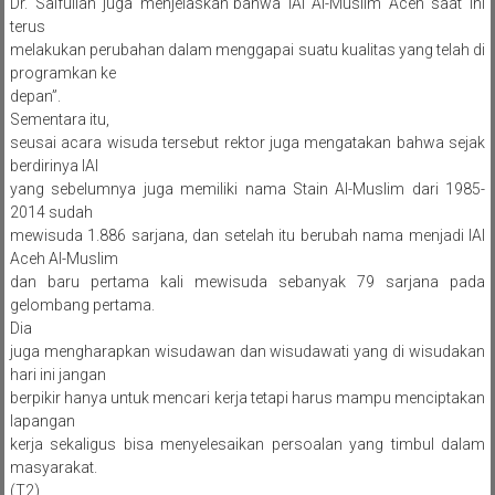
Dr. Saifullah juga menjelaskan”bahwa IAI Al-Muslim Aceh saat ini
terus
melakukan perubahan dalam menggapai suatu kualitas yang telah di
programkan ke
depan”.
Sementara itu,
seusai acara wisuda tersebut rektor juga mengatakan bahwa sejak
berdirinya IAI
yang sebelumnya juga memiliki nama Stain Al-Muslim dari 1985-
2014 sudah
mewisuda 1.886 sarjana, dan setelah itu berubah nama menjadi IAI
Aceh Al-Muslim
dan baru pertama kali mewisuda sebanyak 79 sarjana pada
gelombang pertama.
Dia
juga mengharapkan wisudawan dan wisudawati yang di wisudakan
hari ini jangan
berpikir hanya untuk mencari kerja tetapi harus mampu menciptakan
lapangan
kerja sekaligus bisa menyelesaikan persoalan yang timbul dalam
masyarakat.
(T2).