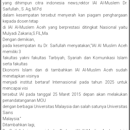
yang dihimpun citra indonesia news,rektor IAI Al-Muslem Dr.
Saifullah , S. Ag, M.Pd
dalam kesempatan tersebut menyerah kan piagam penghargaan
kepada dosen tetap
di IAI Al-Muslem Aceh yang berprestasi ditingkat Nasional yaitu
Mulyadi Zakaria,S.FIL,Ma.
Dengan demikian,
pada kesempatan itu Dr. Saifullah menyatakan,”IAI Al Muslim Aceh
memiliki 3
fakultas yakni fakultas Tarbiyah, Syariah dan Komunikasi Islam
serta fakultas
Ekonomi Islam dan di tambahkan IAI Al-Muslim Aceh sudah
menetapkan visinya
menjadi institut bertaraf Internasional pada tahun 2025 untuk
mencapai visi
tersebut IAI pada tanggal 25 Maret 2015 depan akan melakukan
penandatanganan MOU
dengan berbagai Universitas Malaysia dan salah satunya Universitas
Sains
Malaysia.”
Ditambahkan lagi,