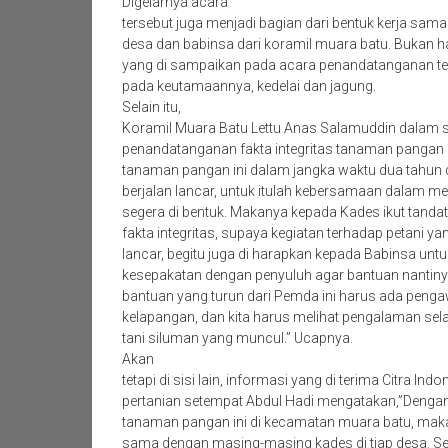
Digelarnya acara
tersebut juga menjadi bagian dari bentuk kerja sam
desa dan babinsa dari koramil muara batu. Bukan h
yang di sampaikan pada acara penandatanganan ter
pada keutamaannya, kedelai dan jagung.
Selain itu,
Koramil Muara Batu Lettu Anas Salamuddin dalam s
penandatanganan fakta integritas tanaman panga
tanaman pangan ini dalam jangka waktu dua tahun 
berjalan lancar, untuk itulah kebersamaan dalam m
segera di bentuk. Makanya kepada Kades ikut tand
fakta integritas, supaya kegiatan terhadap petani 
lancar, begitu juga di harapkan kepada Babinsa un
kesepakatan dengan penyuluh agar bantuan nantiny
bantuan yang turun dari Pemda ini harus ada peng
kelapangan, dan kita harus melihat pengalaman se
tani siluman yang muncul.” Ucapnya.
Akan
tetapi di sisi lain, informasi yang di terima Citra Ind
pertanian setempat Abdul Hadi mengatakan,”Dengan 
tanaman pangan ini di kecamatan muara batu, maka
sama dengan masing-masing kades di tiap desa. Se