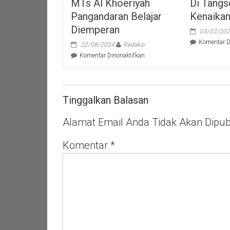
MTs Al Khoeriyah
Di Tangs
Pangandaran Belajar
Kenaika
Diemperan
03/02/20
Komentar D
22/08/2024
Redaksi
pada
Komentar Dinonaktifkan
Akibat
Kebakaran
Ruangan
Sekolah
Tinggalkan Balasan
Siswa
MTs
Alamat Email Anda Tidak Akan Dipubl
Al
Khoeriyah
Pangandaran
Komentar
*
Belajar
Diemperan