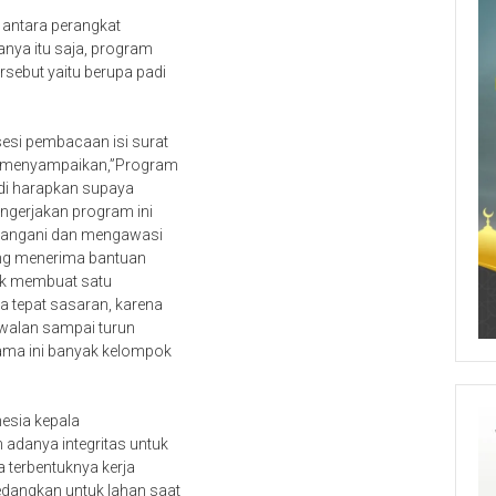
a antara perangkat
anya itu saja, program
sebut yaitu berupa padi
esi pembacaan isi surat
n menyampaikan,”Program
di harapkan supaya
engerjakan program ini
atangani dan mengawasi
yang menerima bantuan
tuk membuat satu
a tepat sasaran, karena
awalan sampai turun
lama ini banyak kelompok
onesia kepala
adanya integritas untuk
 terbentuknya kerja
dangkan untuk lahan saat