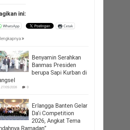
agikan ini:
WhatsApp
Cetak
lengkapnya
Benyamin Serahkan
Banmas Presiden
berupa Sapi Kurban di
angsel
27/05/2026
0
Erlangga Banten Gelar
Da’i Competition
2026, Angkat Tema
Indahnya Ramadan”