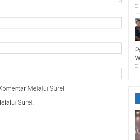
P
W
Komentar Melalui Surel.
elalui Surel.