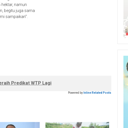
5 hektar, namun
an, begitu juga sama
ami sampaikan”.
raih Predikat WTP Lagi
Powered by
Inline Related Posts