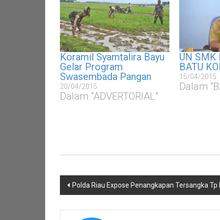
Koramil Syamtalira Bayu
UN SMK 
Gelar Program
BATU KO
Swasembada Pangan
15/04/2015
Dalam "
20/04/2015
Dalam "ADVERTORIAL"
Navigasi
Polda Riau Expose Penangkapan Tersangka Tp 
pos