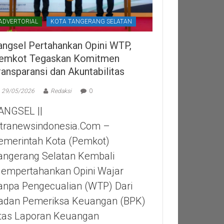
ADVERTORIAL
KOTA TANGERANG SELATAN
angsel Pertahankan Opini WTP,
emkot Tegaskan Komitmen
ransparansi dan Akuntabilitas
29/05/2026
Redaksi
0
ANGSEL ||
itranewsindonesia.com –
emerintah Kota (Pemkot)
angerang Selatan Kembali
empertahankan Opini Wajar
anpa Pengecualian (WTP) Dari
adan Pemeriksa Keuangan (BPK)
tas Laporan Keuangan