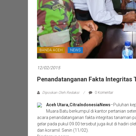
BANDA ACEH
NEWS
12/02/2015
Penandatanganan Fakta Integritas
Diposkan Oleh:Redaksi
0 Komentar
Aceh Utara,CitraIndonesiaNews
–Puluhan kep
Muara Batu berkumpul di kantor pertanian set
acara penandatanganan fakta integritas tanaman p
gelar pada pukul 09.00 tersebut juga ikut di hadiri 
dan koramil. Senin (11/02).