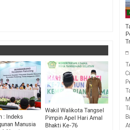
T
P
T
T
C
P
T
M
T
Wakil Walikota Tangsel
 : Indeks
B
Pimpin Apel Hari Amal
unan Manusia
Bhakti Ke-76
A