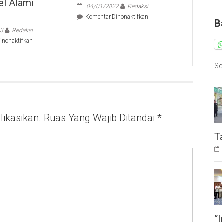
el Alami
04/01/2022
Redaksi
n
pada
Komentar Dinonaktifkan
B
Wakil
23
Redaksi
Walikota
pada
inonaktifkan
Tangsel
Benyamin
Pimpin
:
Apel
Se
Indeks
Hari
Pembangunan
Amal
Manusia
Bhakti
Di
Ke-
Tangsel
76
Alami
ikasikan.
Ruas Yang Wajib Ditandai
*
Kenaikan
T
“